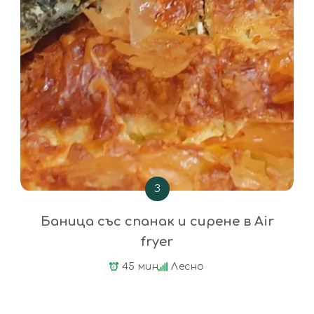
З
Баница със спанак и сирене в Air
fryer
45 мин
Лесно