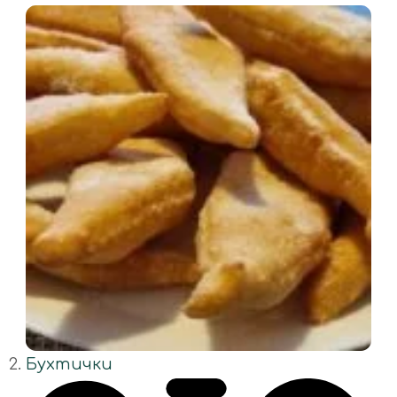
Бухтички