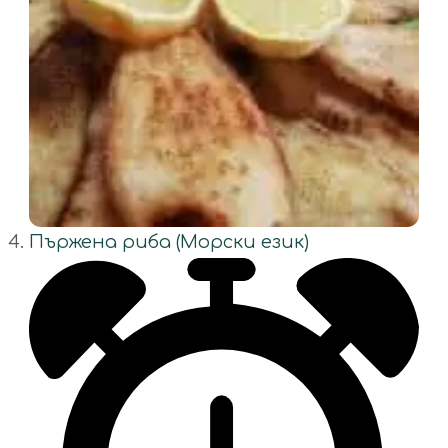
Пържена риба (Морски език)