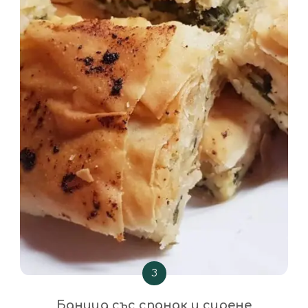
З
Баница със спанак и сирене