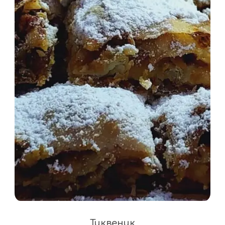
Тиквеник