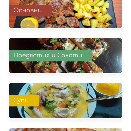
Основни
Предястия и Салати
Супи