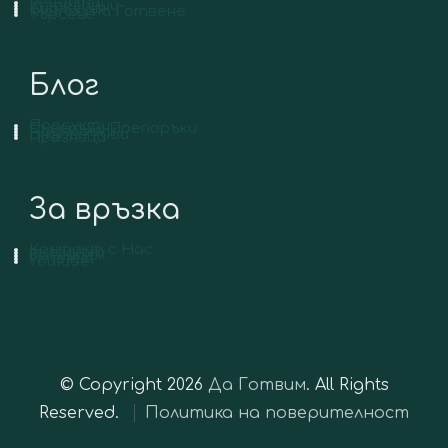
Рецепти
Категории
Вид Кухня
Метод на Готвене
Търсене
Блог
Продукти
Съвети и Препоръки
Подправки
Видове Риби
Празници
За връзка
Контакт с Нас
Instagram
Facebook
Pinterest
YouTube
© Copyright 2026
Да Готвим
. All Rights
Reserved.
Политика на поверителност