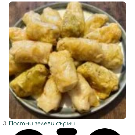
Постни зелеви сърми