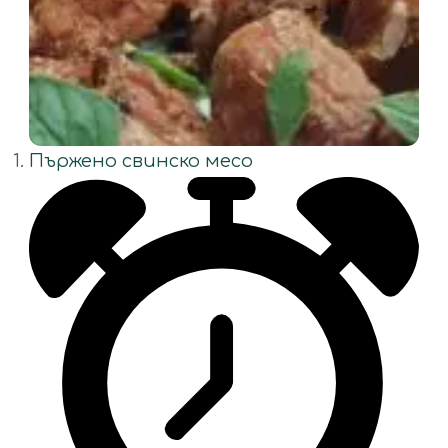
Пържено свинско месо