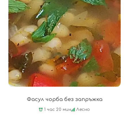
Фасул чорба без запръжка
1 час 20 мин
Лесно