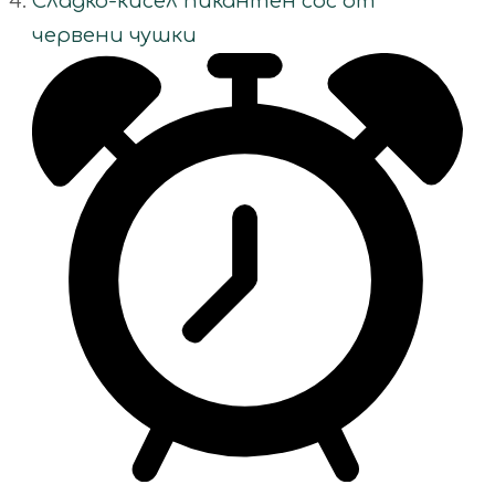
Сладко-кисел пикантен сос от
червени чушки