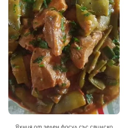
Яхния от зелен фасул със свинско