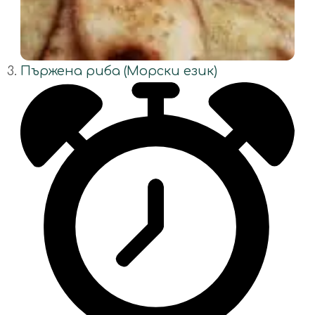
Пържена риба (Морски език)