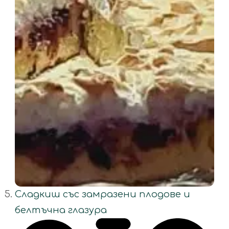
Сладкиш със замразени плодове и
белтъчна глазура