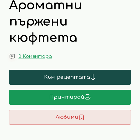
Ароматни
пържени
кюфтета
0 Коментара
Към рецептата
Принтирай
Любими