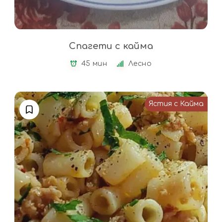
Спагети с кайма
45 мин
Лесно
Ястия с Кайма