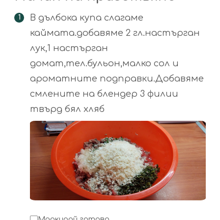
В дълбока купа слагаме
каймата.добавяме 2 гл.настърган
лук,1 настърган
домат,тел.бульон,малко сол и
ароматните подправки.Добавяме
смлените на блендер 3 филии
твърд бял хляб
Маркирай готово