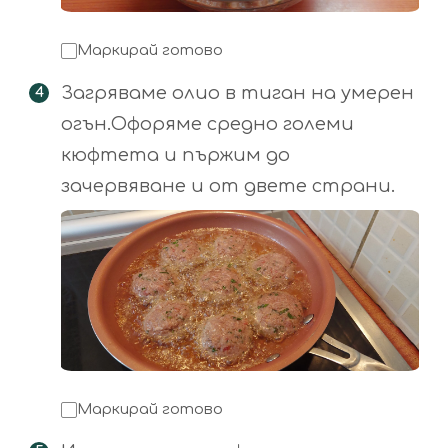
Маркирай готово
Загряваме олио в тиган на умерен
огън.Офоряме средно големи
кюфтета и пържим до
зачервяване и от двете страни.
Маркирай готово