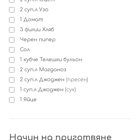
2
суп.л
Узо
1
Домат
3
филии
Хляб
Черен пипер
Сол
1
кубче
Телешки бульон
2
суп.л
Магданоз
2
суп.л
Джоджен
(пресен)
1
суп.л
Джоджен
(сух)
1
Яйце
Начин на приготвяне