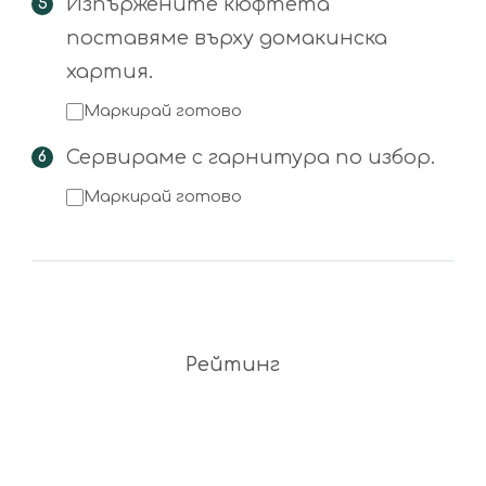
Изпържените кюфтета
поставяме върху домакинска
хартия.
Маркирай готово
Сервираме с гарнитура по избор.
Маркирай готово
Рейтинг