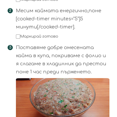
Месим каймата енергично,поне
[cooked-timer minutes="5"]5
минути[/cooked-timer].
Маркирай готово
Поставяме добре омесената
кайма в купа, покриваме с фолио и
я слагаме в хладилник да престои
поне 1 час преди пърженето.