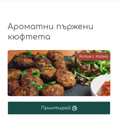
Ароматни пържени
кюфтета
Ястия с Кайма
Принтирай