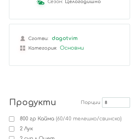
Сезон:
Целогодишно
dagotvim
Сготви:
Основни
Категория:
Продукти
Порции
800
гр
Кайма
(60/40 телешко/свинско)
2
Лук
2
суп.л
Оцет