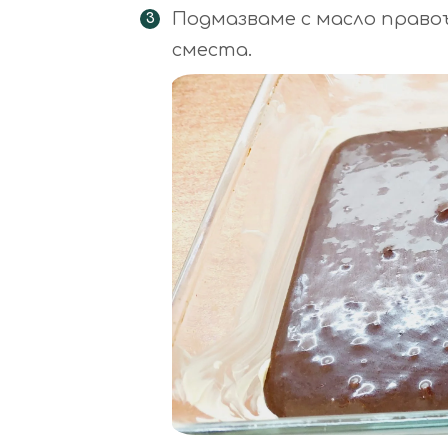
Подмазваме с масло правоъ
сместа.