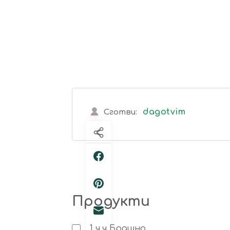
dagotvim
Сготви:
Продукти
1
ч.ч
Брашно