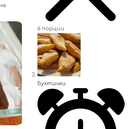
аме
6 порции
Бухтички