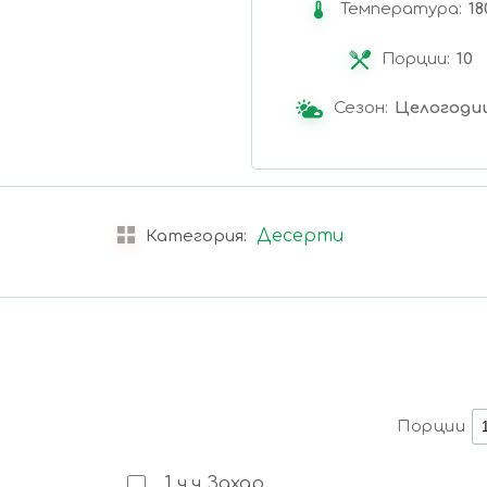
Температура:
18
Порции:
10
Сезон:
Целогоди
Десерти
Категория:
Порции
1
ч.ч
Захар