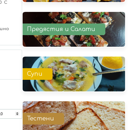
0 C
Предястия и Салати
шно
Супи
Тестени