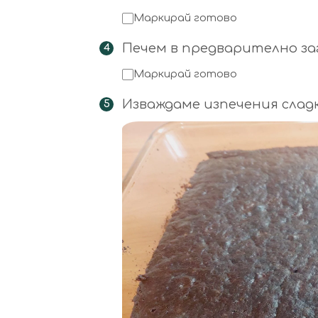
Маркирай готово
Печем в предварително загр
Маркирай готово
Изваждаме изпечения слад