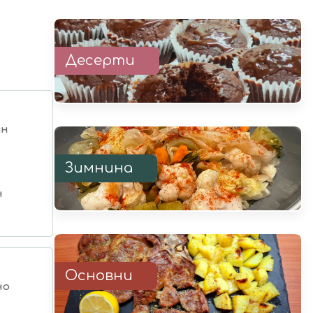
Десерти
ин
Зимнина
н
Основни
но