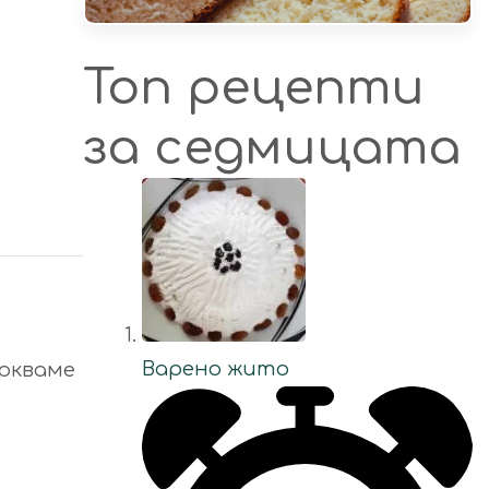
Топ рецепти
за седмицата
Варено жито
ъркваме