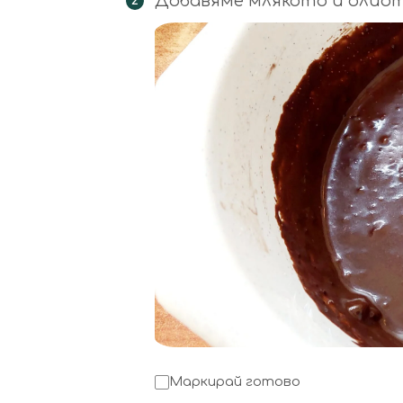
Добавяме млякото и олиото
Маркирай готово