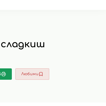
 сладкиш
й
Любими