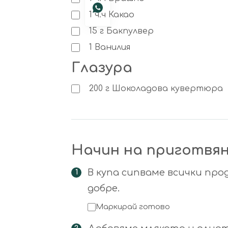
1
ч.ч
Какао
15
г
Бакпулвер
1
Ванилия
Глазура
200
г
Шоколадова кувертюра
Начин на приготвя
В купа сипваме всички про
добре.
Маркирай готово