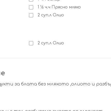
1 ½
ч.ч
Прясно мляко
2
суп.л
Олио
2
суп.л
Олио
не
дукти за блата без млякото ,олиото и разб