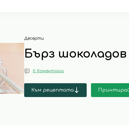
Десерти
Бърз шоколадов
0 Коментара
Към рецептата
Принтира