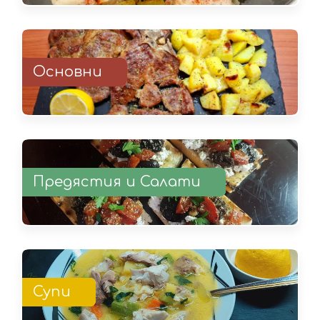
Основни
Предястия и Салати
Супи