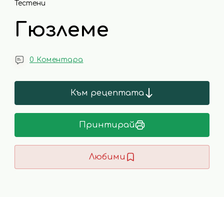
Тестени
Гюзлеме
0 Коментара
Към рецептата
Принтирай
Любими