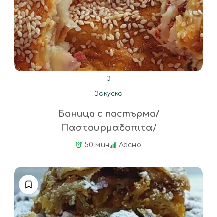
З
Закуска
Баница с пастърма/
Παστουρμαδοπιτα/
50 мин
Лесно