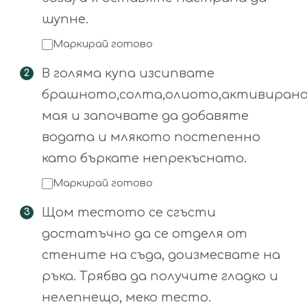
шупне.
Маркирай готово
В голяма купа изсипвате
брашното,солта,олиото,активиран
мая и започвате да добавяте
водата и млякото постепенно
като бъркате непрекъснато.
Маркирай готово
Щом тестото се сгъсти
достатъчно да се отделя от
стените на съда, доизмесвате на
ръка. Трябва да получите гладко и
нелепнещо, меко тесто.