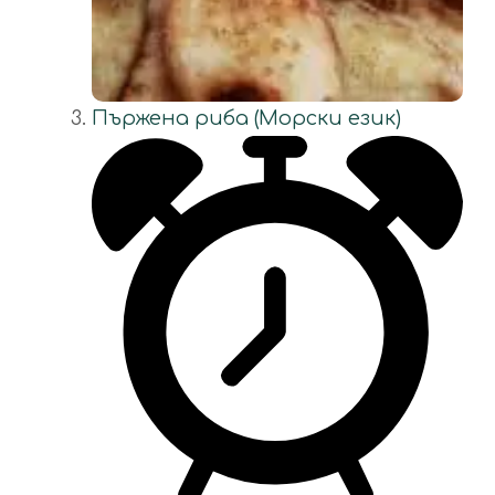
Пържена риба (Морски език)