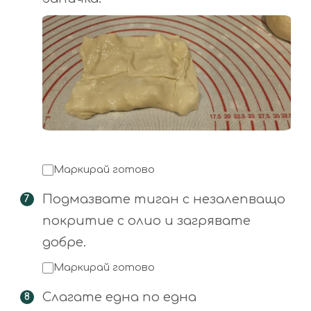
Маркирай готово
Подмазвате тиган с незалепващо
покритие с олио и загрявате
добре.
Маркирай готово
Слагате една по една