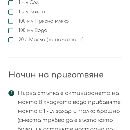
1
ч.л
Сол
1
ч.л
Захар
100
мл
Прясно мляко
100
мл
Вода
20
г
Масло
(за намазване)
Начин на приготвяне
Първа стъпка е активирането на
маята.В хладката вода прибавяте
маята с 1 ч.л захар и малко брашно
(сместа трябва да е гъста като
боза) и я оставяте настрана да