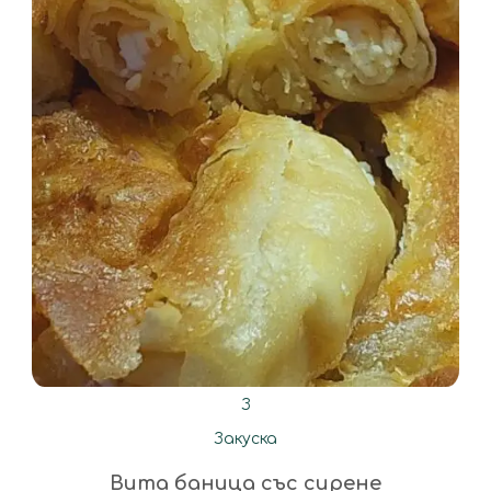
З
Закуска
Вита баница със сирене