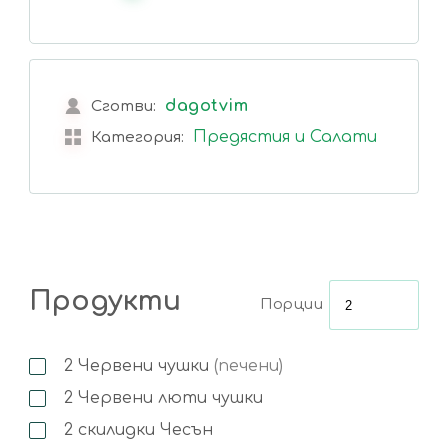
dagotvim
Сготви:
Предястия и Салати
Категория:
Продукти
Порции
2
Червени чушки
(печени)
2
Червени люти чушки
2
скилидки
Чесън