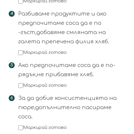
Маркирай готово
Разбиваме продуктите и ако
предпочитаме соса да е по
-гъст,добавяме смляната на
галета препечена филия хляб.
Маркирай готово
Ако предпочитаме соса да е по-
рядък,не прибавяме хляб.
Маркирай готово
За да добие консистенцията на
пюре,допълнително пасираме
соса.
Маркирай готово