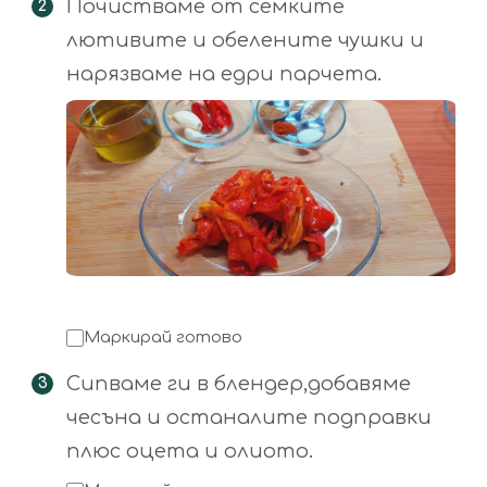
Почистваме от семките
лютивите и обелените чушки и
нарязваме на едри парчета.
Маркирай готово
Сипваме ги в блендер,добавяме
чесъна и останалите подправки
плюс оцета и олиото.