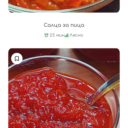
Салца за пица
25 мин
Лесно