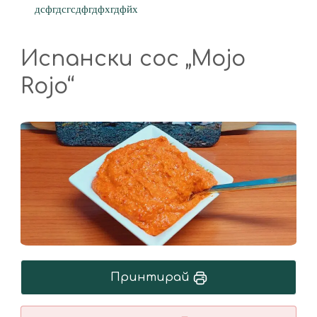
дсфгдсгсдфгдфхгдфйх
Испански сос „Mojo
Rojo“
Принтирай