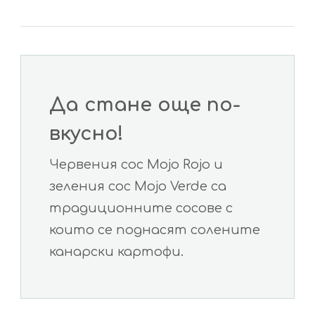
Да стане още по-
вкусно!
Червения сос Mojo Rojo и
зеления сос Mojo Verde са
традиционните сосове с
които се поднасят солените
канарски картофи.