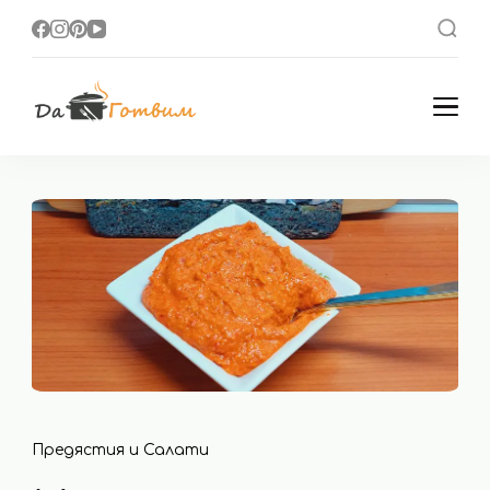
Да Готвим
Вкусни Домашни
Рецепти
Предястия и Салати