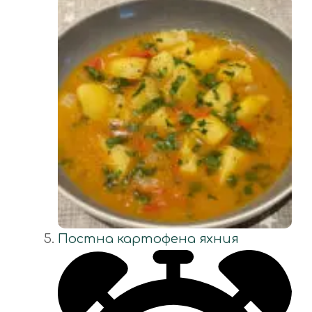
Постна картофена яхния