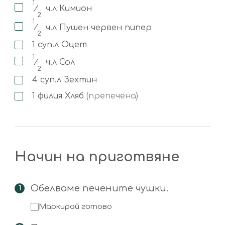
1
⁄
ч.л
Кимион
2
1
⁄
ч.л
Пушен червен пипер
2
1
суп.л
Оцет
1
⁄
ч.л
Сол
2
4
суп.л
Зехтин
1
филия
Хляб
(препечена)
Начин на приготвяне
Обелваме печените чушки.
Маркирай готово