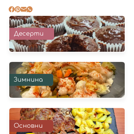
Десерти
Зимнина
Основни