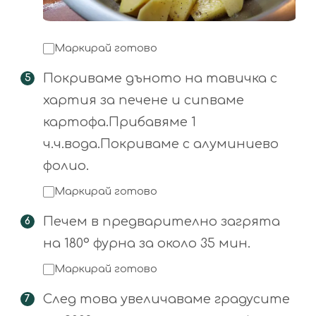
Маркирай готово
Покриваме дъното на тавичка с
хартия за печене и сипваме
картофа.Прибавяме 1
ч.ч.вода.Покриваме с алуминиево
фолио.
Маркирай готово
Печем в предварително загрята
на 180° фурна за около 35 мин.
Маркирай готово
След това увеличаваме градусите