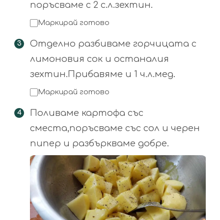
поръсваме с 2 с.л.зехтин.
Маркирай готово
Отделно разбиваме горчицата с
лимоновия сок и останалия
зехтин.Прибавяме и 1 ч.л.мед.
Маркирай готово
Поливаме картофа със
сместа,поръсваме със сол и черен
пипер и разбъркваме добре.