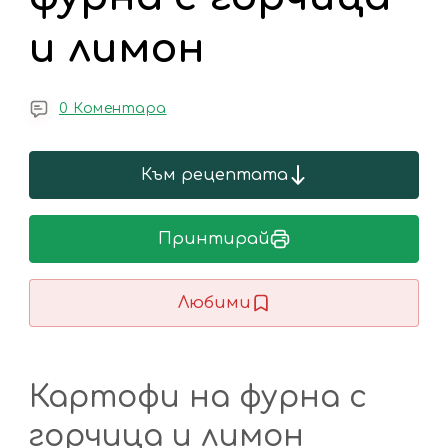
и лимон
0 Коментара
Към рецептата
Принтирай
Любими
Картофи на фурна с
горчица и лимон