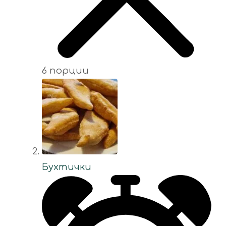
6 порции
Бухтички