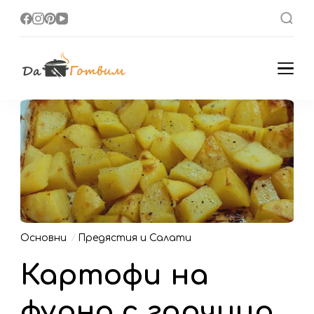
Да Готвим
Вкусни Домашни
Рецепти
Основни
Предястия и Салати
Картофи на
фурна с горчица