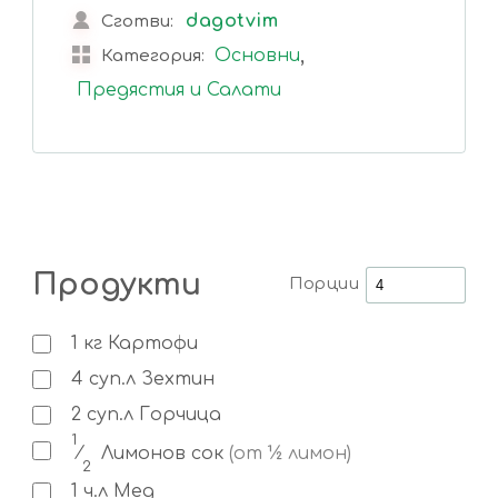
dagotvim
Сготви:
,
Основни
Категория:
Предястия и Салати
Продукти
Порции
1
кг
Картофи
4
суп.л
Зехтин
2
суп.л
Горчица
1
⁄
Лимонов сок
(от ½ лимон)
2
1
ч.л
Мед