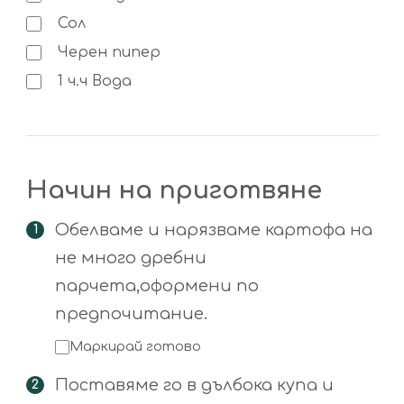
Сол
Черен пипер
1
ч.ч
Вода
Начин на приготвяне
Обелваме и нарязваме картофа на
не много дребни
парчета,оформени по
предпочитание.
Маркирай готово
Поставяме го в дълбока купа и