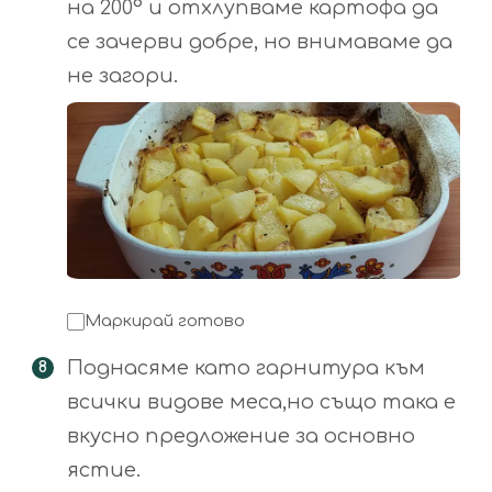
на 200° и отхлупваме картофа да
се зачерви добре, но внимаваме да
не загори.
Маркирай готово
Поднасяме като гарнитура към
всички видове меса,но също така е
вкусно предложение за основно
ястие.