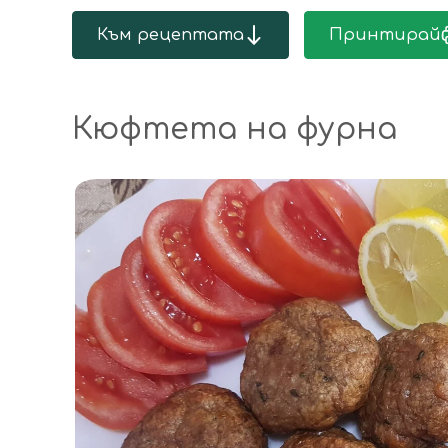
Към рецептата
Принтирай
Кюфтета на фурна