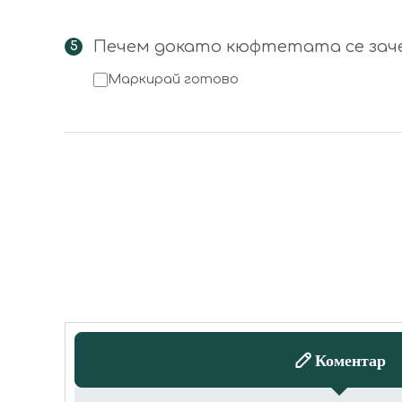
Печем докато кюфтетата се заче
Маркирай готово
Коментар