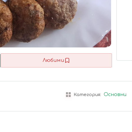
Любими
Основни
Категория: