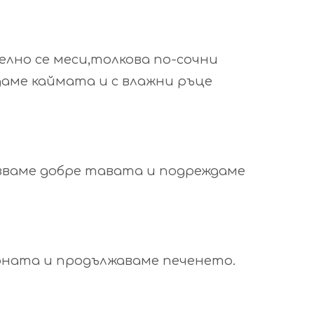
лно се меси,толкова по-сочни
даме каймата и с влажни ръце
азваме добре тавата и подреждаме
урната и продължаваме печенето.