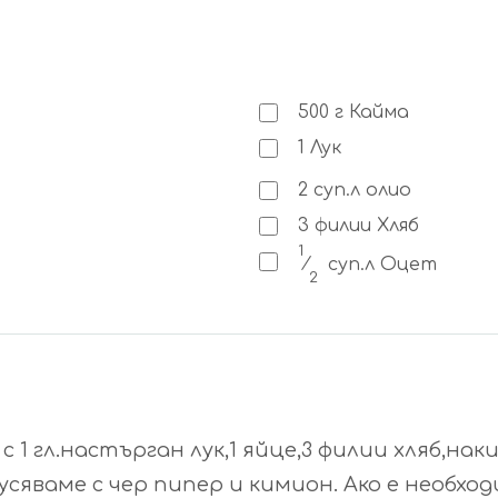
500
г
Кайма
1
Лук
2
суп.л
олио
3
филии
Хляб
1
⁄
суп.л
Оцет
2
1 гл.настърган лук,1 яйце,3 филии хляб,наки
сяваме с чер пипер и кимион. Ако е необход