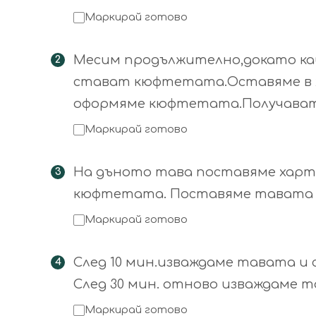
Маркирай готово
Месим продължително,докато кай
стават кюфтетата.Оставяме в хла
оформяме кюфтетата.Получават се
Маркирай готово
На дъното тава поставяме хартия
кюфтетата. Поставяме тавата 
Маркирай готово
След 10 мин.изваждаме тавата и 
След 30 мин. отново изваждаме
Маркирай готово