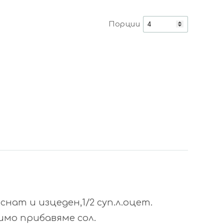
Порции
снат и изцеден,1/2 суп.л.оцет.
имо прибавяме сол.