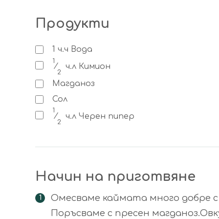
Продукти
1
ч.ч
Вода
1
⁄
ч.л
Кимион
2
Магданоз
Сол
1
⁄
ч.л
Черен пипер
2
Начин на приготвяне
Омесваме каймата много добре с с 
Поръсваме с пресен магданоз.Овку