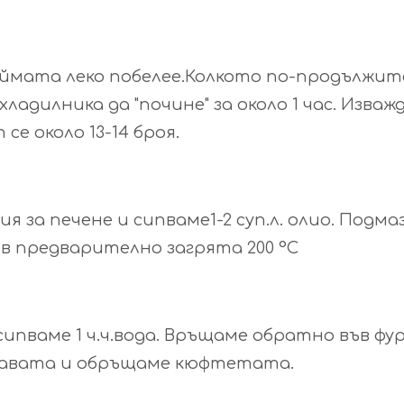
мата леко побелее.Колкото по-продължите
дилника да "почине" за около 1 час. Изваж
 около 13-14 броя.
 за печене и сипваме1-2 суп.л. олио. Подм
в предварително загрята
200
°C
сипваме 1 ч.ч.вода. Връщаме обратно във ф
 тавата и обръщаме кюфтетата.