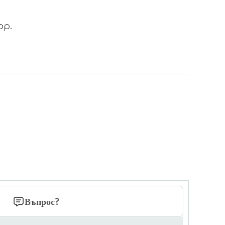
ор.
Въпрос?