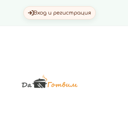
Вход и регистрация
Да Готви
Вкусни Домашн