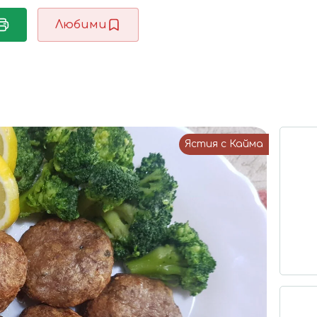
Любими
Ястия с Кайма