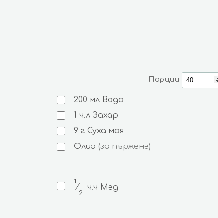
Порции
200
мл
Вода
1
ч.л
Захар
9
г
Суха мая
Олио
(за пържене)
1
⁄
ч.ч
Мед
2