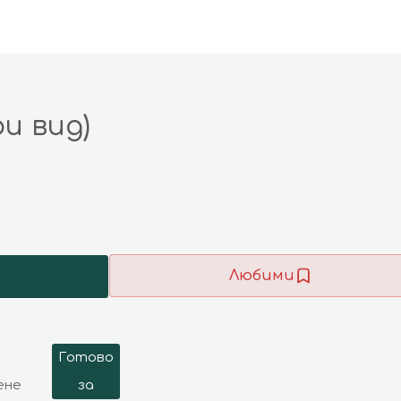
и вид)
Любими
Готово
ене
за