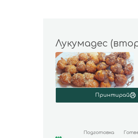
Лукумадес (втор
Принтирай
Подготовка
Готв