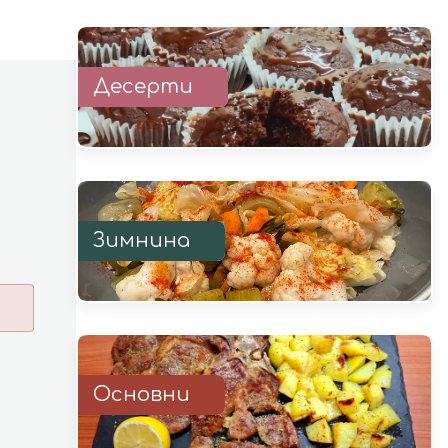
Десерти
Зимнина
Основни