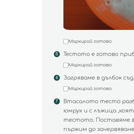
Маркирай готово
Тестото е готово прибл
Маркирай готово
Загряваме в дълбок съд
Маркирай готово
Втасалото тесто разбъ
юмрук и с лъжица ,коя
тестото. Поставяме в
пържим до зачервяване