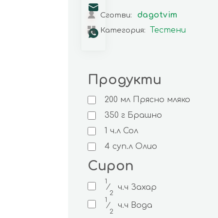
dagotvim
Сготви:
Тестени
Категория:
Продукти
200
мл
Прясно мляко
350
г
Брашно
1
ч.л
Сол
4
суп.л
Олио
Сироп
1
⁄
ч.ч
Захар
2
1
⁄
ч.ч
Вода
2