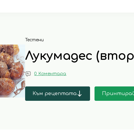
Тестени
Лукумадес (втор
0 Коментара
Към рецептата
Принтира