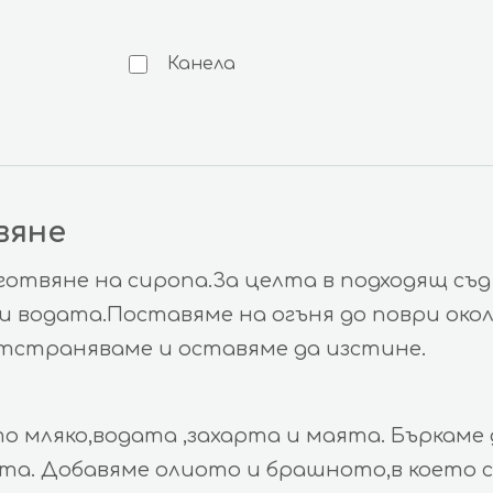
Канела
вяне
отвяне на сиропа.За целта в подходящ съд
и водата.Поставяме на огъня до поври окол
Отстраняваме и оставяме да изстине.
о мляко,водата ,захарта и маята. Бъркаме 
ята. Добавяме олиото и брашното,в което 