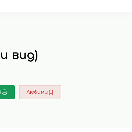
и вид)
й
Любими