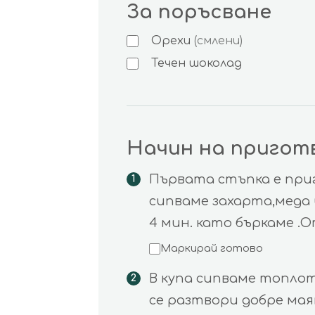
За поръсване
Орехи
(смлени)
Течен шоколад
Начин на пригот
Първата стъпка е приг
сипваме захарта,меда 
4 мин. като бъркаме .
Маркирай готово
В купа сипваме топлот
се разтвори добре ма