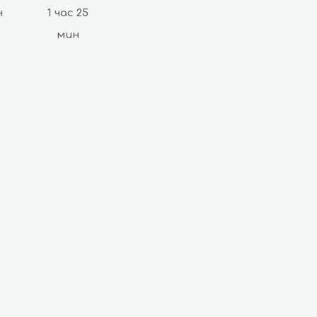
н
1 час 25
мин