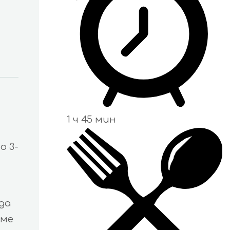
1 ч 45 мин
о 3-
да
сме