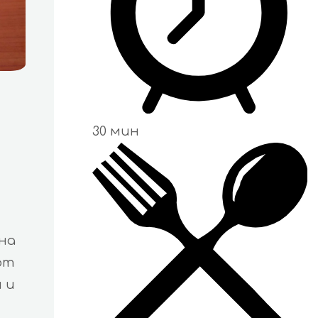
30 мин
на
от
 и