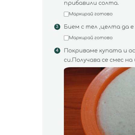
прибавили солта.
Маркирай готово
Бием с тел ,целта да е
Маркирай готово
Покриваме купата и ос
си.Получава се смес на