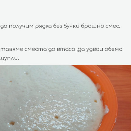
 да получим рядка без бучки брашно смес.
тавяме сместа да втаса ,да удвои обема
 шупли.