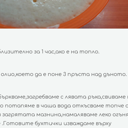
изително за 1 час,ако е на топло.
 олио,което да е поне 3 пръста над дъното.
ркваме,загребваме с лявата ръка,свиваме 
то потапяме в чаша вода откъсваме топче 
 загрятата мазнина,намаляваме леко огъня
 .Готовите бухтички изваждаме върху