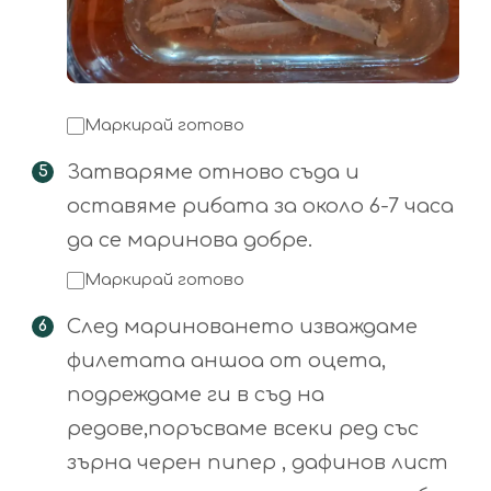
Маркирай готово
Затваряме отново съда и
оставяме рибата за около 6-7 часа
да се маринова добре.
Маркирай готово
След мариноването изваждаме
филетата аншоа от оцета,
подреждаме ги в съд на
редове,поръсваме всеки ред със
зърна черен пипер , дафинов лист