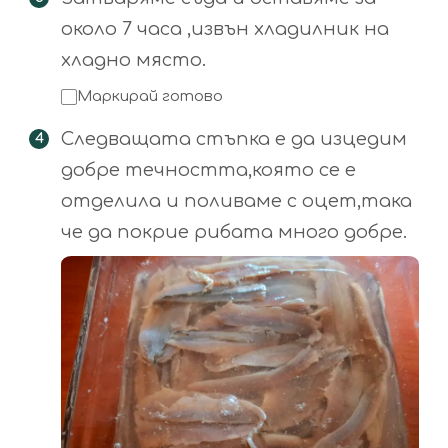
около 7 часа ,извън хладилник на
хладно място.
Маркирай готово
Следващата стъпка е да изцедим
добре течността,която се е
отделила и поливаме с оцет,така
че да покрие рибата много добре.