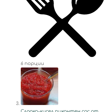
6 порции
Сладко-кисел пикантен сос от