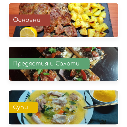
Основни
Предястия и Салати
Супи