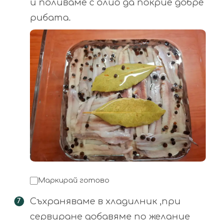
и поливаме с олио да покрие добре
рибата.
Маркирай готово
Съхраняваме в хладилник ,при
сервиране добавяме по желание