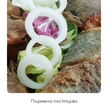
Пържена пъстърва