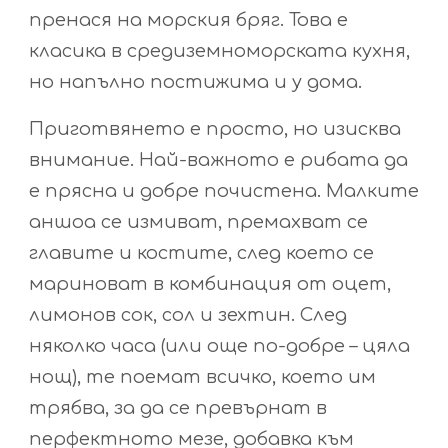
пренася на морския бряг. Това е
класика в средиземноморската кухня,
но напълно постижима и у дома.
Приготвянето е просто, но изисква
внимание. Най-важното е рибата да
е прясна и добре почистена. Малките
аншоа се измиват, премахват се
главите и костите, след което се
мариноват в комбинация от оцет,
лимонов сок, сол и зехтин. След
няколко часа (или още по-добре – цяла
нощ), те поемат всичко, което им
трябва, за да се превърнат в
перфектното мезе, добавка към