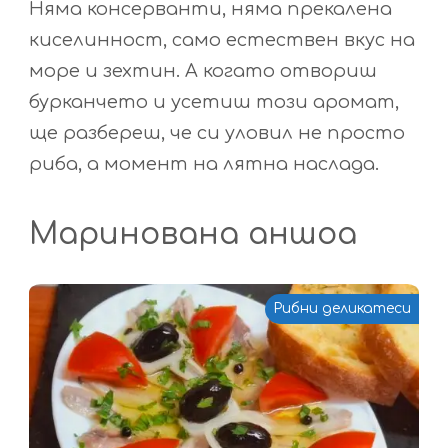
Няма консерванти, няма прекалена
киселинност, само естествен вкус на
море и зехтин. А когато отвориш
бурканчето и усетиш този аромат,
ще разбереш, че си уловил не просто
риба, а момент на лятна наслада.
Маринована аншоа
Рибни деликатеси