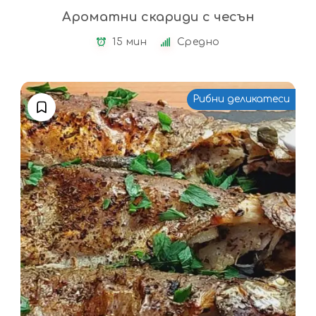
Ароматни скариди с чесън
15 мин
Средно
Рибни деликатеси