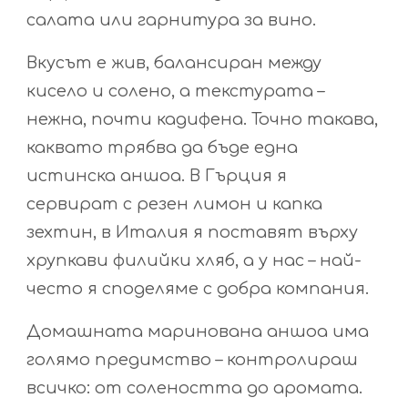
салата или гарнитура за вино.
Вкусът е жив, балансиран между
кисело и солено, а текстурата –
нежна, почти кадифена. Точно такава,
каквато трябва да бъде една
истинска аншоа. В Гърция я
сервират с резен лимон и капка
зехтин, в Италия я поставят върху
хрупкави филийки хляб, а у нас – най-
често я споделяме с добра компания.
Домашната маринована аншоа има
голямо предимство – контролираш
всичко: от солеността до аромата.