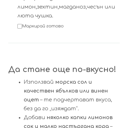
лимон,зехтин,магданоз,чесън или
люта чушка.
Маркирай готово
Да стане още по-вкусно!
Използвай
морска сол и
качествен ябълков или винен
оцет
– те подчертават вкуса,
без да го „изяждат“.
Добави
няколко капки лимонов
сок и малко настъргана кора
–