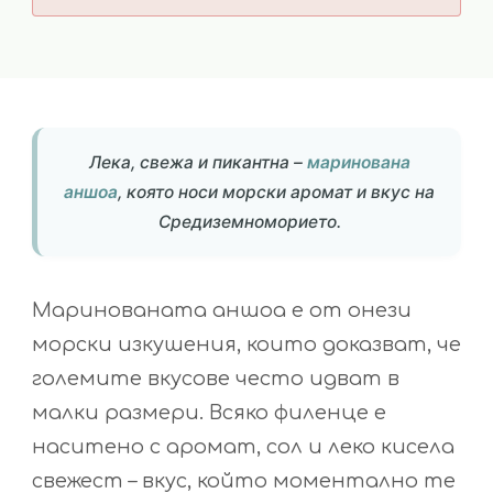
Лека, свежа и пикантна –
маринована
аншоа
, която носи морски аромат и вкус на
Средиземноморието.
Маринованата аншоа е от онези
морски изкушения, които доказват, че
големите вкусове често идват в
малки размери. Всяко филенце е
наситено с аромат, сол и леко кисела
свежест – вкус, който моментално те