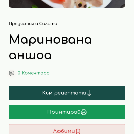
Предястия и Салати
Маринована
аншоа
0 Коментара
Към рецептата
Принтирай
Любими