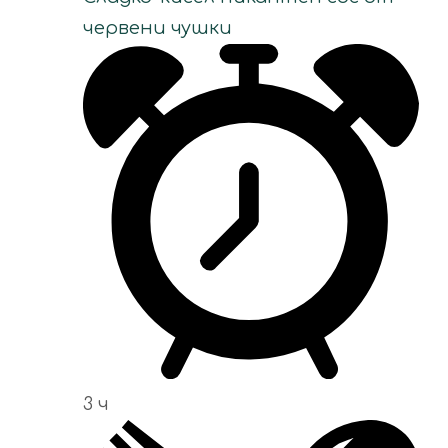
червени чушки
3 ч