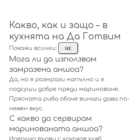
Какво, как и защо – в
кухнята на Да Готвим
Покажи всички:
НЕ
Мога ли да използвам
замразена аншоа?
Да, но я размрази напълно и я
подсуши добре преди мариноване.
Прясната риба обаче винаги дава по-
нежен вкус.
С какво да сервирам
маринованата аншоа?
Идеално върви с хрупкав хляб,