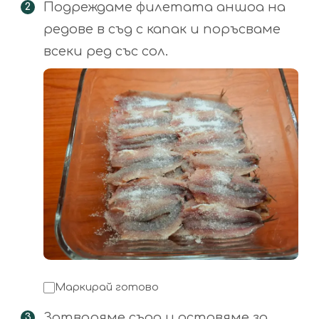
Подреждаме филетата аншоа на
редове в съд с капак и поръсваме
всеки ред със сол.
Маркирай готово
Затваряме съда и оставяме за