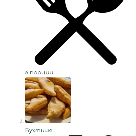
6 порции
Бухтички