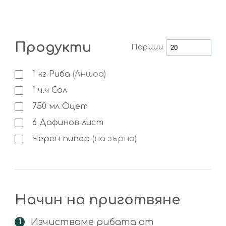
Продукти
Порции
1
кг
Риба
(Аншоа)
1
ч.ч
Сол
750
мл
Оцет
6
Дафинов лист
Черен пипер
(на зърна)
Начин на приготвяне
Изчистваме рибата от