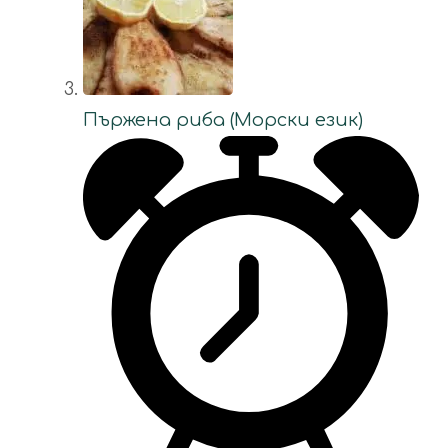
Пържена риба (Морски език)