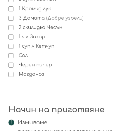
1
Кромид лук
3
Домата
(Добре узрели)
2
скилидка
Чесън
1
ч.л
Захар
1
суп.л
Кетчуп
Сол
Черен пипер
Магданоз
Начин на приготвяне
Измиваме