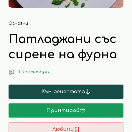
Основни
Патладжани със
сирене на фурна
0 Коментара
Към рецептата
Принтирай
Любими