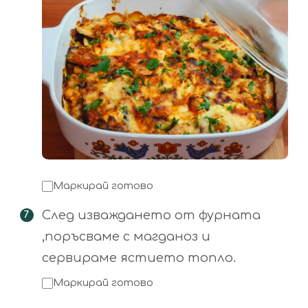
Маркирай готово
След изваждането от фурната
,поръсваме с магданоз и
сервираме ястието топло.
Маркирай готово