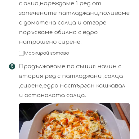
с олио,нареждаме 1 ред от
запечените патладжани,поливаме
с доматена салца и отгоре
поръсваме обилно с едро
натрошено сирене.
Маркирай готово
Продължаваме по същия начин с
втория ред с патладжани ,салца
,сирене,едро настърган кашкавал
и останалата салца.