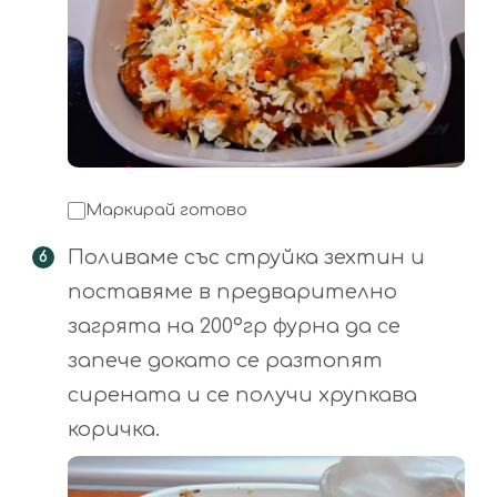
Маркирай готово
Поливаме със струйка зехтин и
поставяме в предварително
загрята на 200°гр фурна да се
запече докато се разтопят
сирената и се получи хрупкава
коричка.