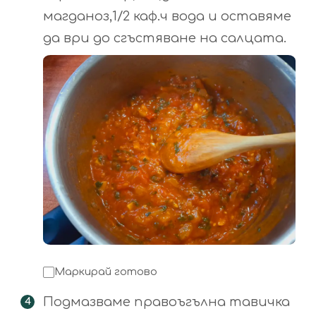
магданоз,1/2 каф.ч вода и оставяме
да ври до сгъстяване на салцата.
Маркирай готово
Подмазваме правоъгълна тавичка