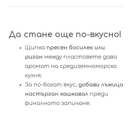
Да стане още по-вкусно!
Щипка
пресен босилек или
риган
между пластовете дава
аромат на средиземноморска
кухня.
За по-богат вкус,
добави лъжица
настърган кашкавал
преди
финалното запичане.