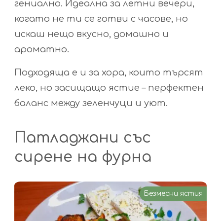
гениално. Идеална за летни вечери,
когато не ти се готви с часове, но
искаш нещо вкусно, домашно и
ароматно.
Подходяща е и за хора, които търсят
леко, но засищащо ястие – перфектен
баланс между зеленчуци и уют.
Патладжани със
сирене на фурна
Безмесни ястия