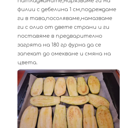
патладжаните,нарязваме ги на
филии с дебелина 1 см,подреждаме
ги в тава,посоляваме,намазваме
ги с олио от двете страни и ги
поставяме в предварително
загрята на 180 гр фурна да се
запекат до омекване и смяна на
цвета.