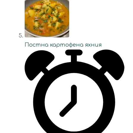
Постна картофена яхния