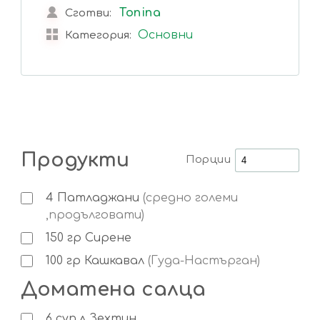
Tonina
Сготви:
Основни
Категория:
Продукти
Порции
4
Патладжани
(средно големи
,продълговати)
150
гр
Сирене
100
гр
Кашкавал
(Гуда-Настърган)
Доматена салца
6
суп.л
Зехтин