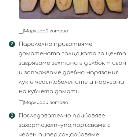
Маркирай готово
Паралелно приготвяме
доматената салца,като за целта
загряваме зехтина в дълбок тиган
и запържваме дребно нарязания
лук и чесън,обелените и нарязани
на кубчета домати.
Маркирай готово
Последователно прибавяве
захарта,кетчупа,поръсваме с
черен пипер,сол,добавяме