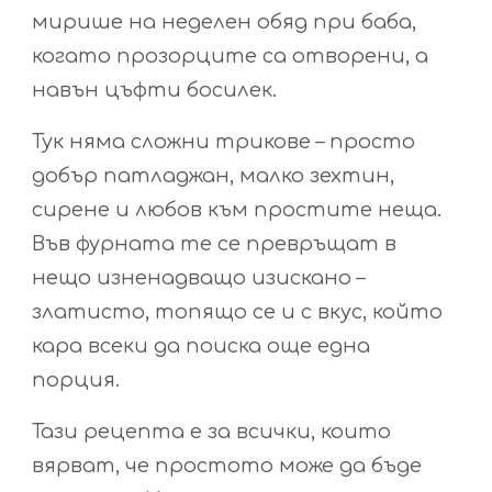
мирише на неделен обяд при баба,
когато прозорците са отворени, а
навън цъфти босилек.
Тук няма сложни трикове – просто
добър патладжан, малко зехтин,
сирене и любов към простите неща.
Във фурната те се превръщат в
нещо изненадващо изискано –
златисто, топящо се и с вкус, който
кара всеки да поиска още една
порция.
Тази рецепта е за всички, които
вярват, че простото може да бъде