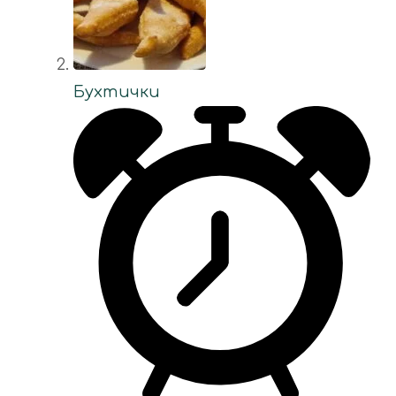
Бухтички