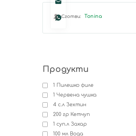
Tonina
Сготви:
Продукти
1
Пилешко филе
1
Червена чушка
4
с.л
Зехтин
200
гр
Кетчуп
1
суп.л
Захар
100
мл
Вода