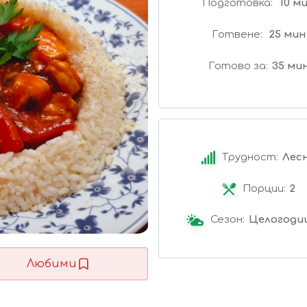
Подготовка
10 м
Готвене
25 мин
Готово за
35 ми
Трудност:
Лес
Порции:
2
Сезон:
Целогоди
Любими