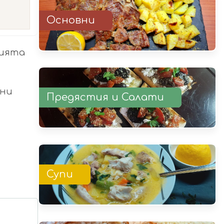
Основни
нията
шни
Предястия и Салати
Супи