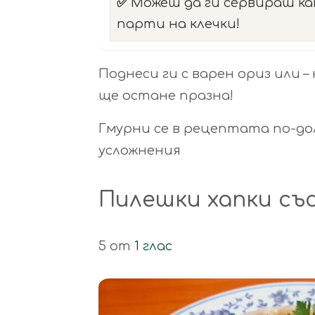
✅
Можеш да ги сервираш ка
парти на клечки!
Поднеси ги с варен ориз или 
ще остане празна!
Гмурни се в рецептата по-дол
усложнения
Пилешки хапки със
5 от
1 глас