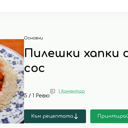
Основни
Пилешки хапки с
сос
1 Коментар
5 / 1 Ревю
Към рецептата
Принтира