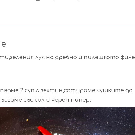
не
ти,зеления лук на дребно и пилешкото филе
пваме 2 суп.л зехтин,сотираме чушките до
ъсваме със сол и черен пипер.