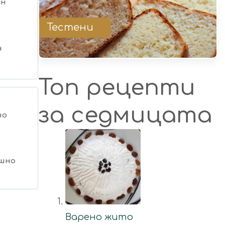
ин
Тестени
н
Топ рецепти
за седмицата
но
шно
Варено жито