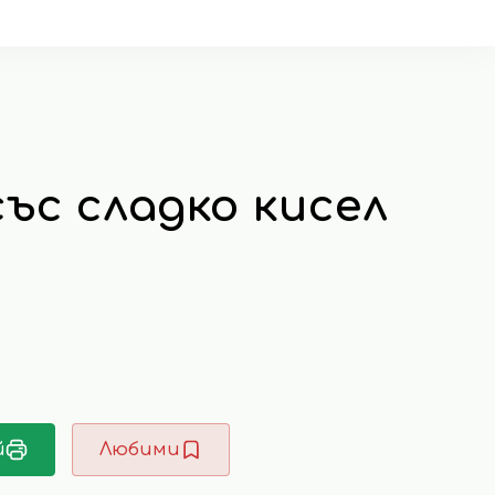
ъс сладко кисел
й
Любими