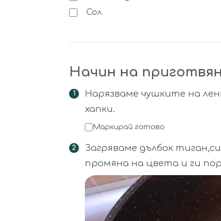
Сол
Начин на приготвя
Нарязваме чушките на лен
хапки.
Маркирай готово
Загряваме дълбок тиган,си
промяна на цвета и ги пор