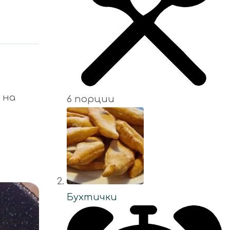
 на
6 порции
Бухтички