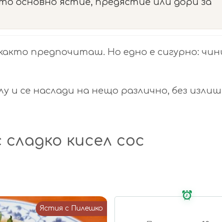
то основно ястие, предястие или дори за
– както предпочиташ. Но едно е сигурно: чи
у и се наслади на нещо различно, без изли
 сладко кисел сос
Ястия с Пилешко