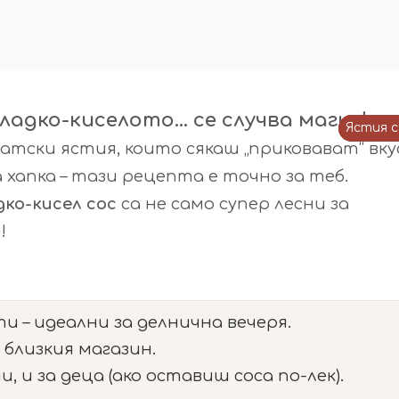
адко-киселото… се случва магия!
Ястия 
Ястия 
Ястия 
зиатски ястия, които сякаш „приковават“ вк
хапка – тази рецепта е точно за теб.
дко-кисел сос
са не само супер лесни за
!
и – идеални за делнична вечеря.
 близкия магазин.
 и за деца (ако оставиш соса по-лек).