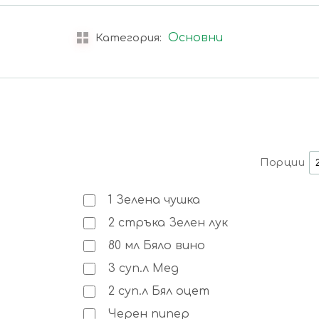
Основни
Категория:
Порции
1
Зелена чушка
2
стръка
Зелен лук
80
мл
Бяло вино
3
суп.л
Мед
2
суп.л
Бял оцет
Черен пипер