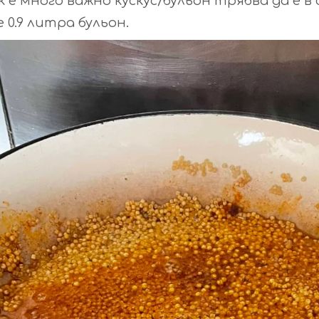
е много важно кускус/бульон трябва да е в
 0.9 литра бульон.