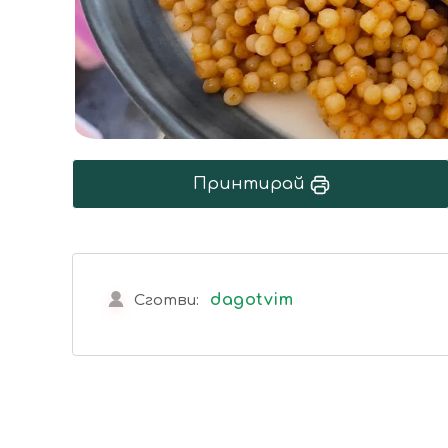
Принтирай
dagotvim
Сготви: