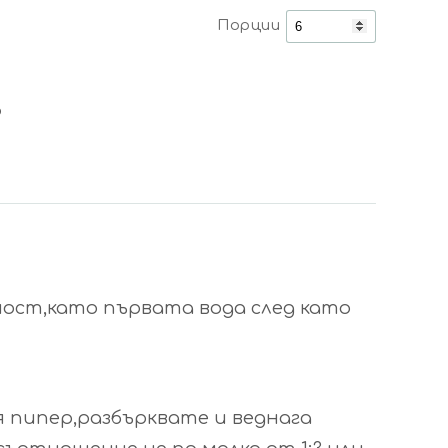
Порции
р
ност,като първата вода след като
я пипер,разбърквате и веднага