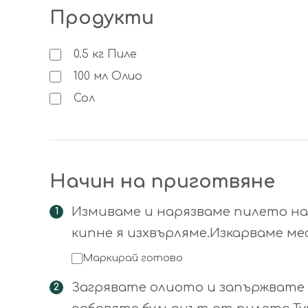
Продукти
0.5
кг
Пиле
100
мл
Олио
Сол
Начин на приготвяне
Измиваме и нарязваме пилето на
кипне я изхвърляме.Изкарваме м
Маркирай готово
Загрявате олиото и запържвате к