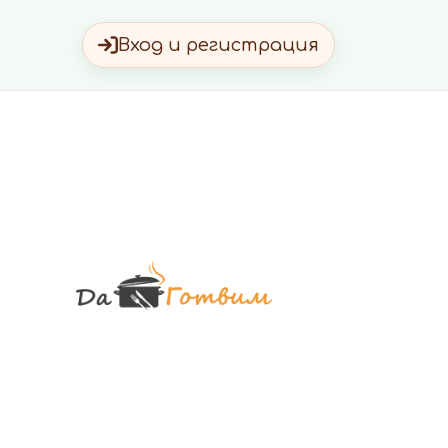
Вход и регистрация
Да Готви
Вкусни Домашн