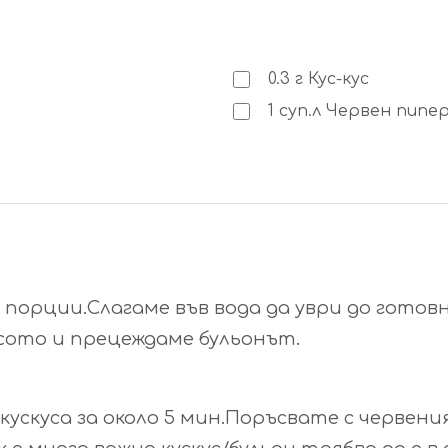
0.3
г
Кус-кус
1
суп.л
Червен пипе
 порции.Слагаме във вода да уври до готов
есото и прецеждаме бульонът.
ускуса за около 5 мин.Поръсвате с червени