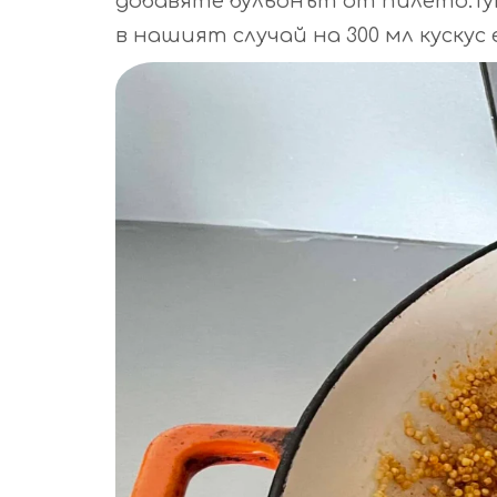
добавяте бульонът от пилето.Тук 
в нашият случай на 300 мл кускус е