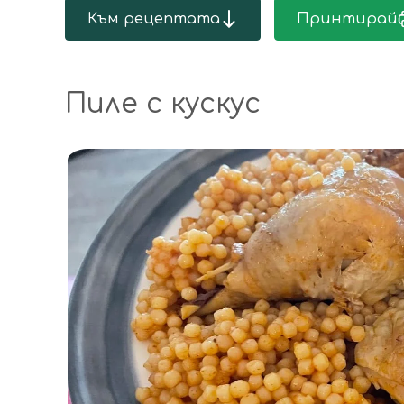
Към рецептата
Принтирай
Пиле с кускус