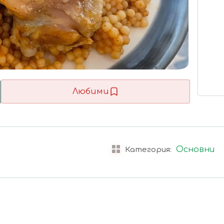
Любими
Основни
Категория: