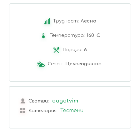
Трудност:
Лесно
Температура:
160 C
Порции:
6
Сезон:
Целогодишно
dagotvim
Сготви:
Тестени
Категория: