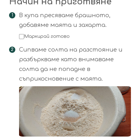
Начин на приготвяне
В купа пресяваме брашното,
добавяме маята и захарта.
Маркирай готово
Сипваме солта на разстояние и
разбъркваме като внимаваме
солта да не попадне в
съприкосновение с маята.