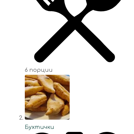
6 порции
Бухтички