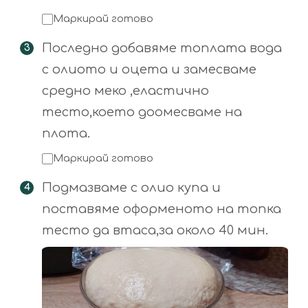
Маркирай готово
Последно добавяме топлата вода
с олиото и оцета и замесваме
средно меко ,еластично
тесто,което доомесваме на
плота.
Маркирай готово
Подмазваме с олио купа и
поставяме оформеното на топка
тесто да втаса,за около 40 мин.