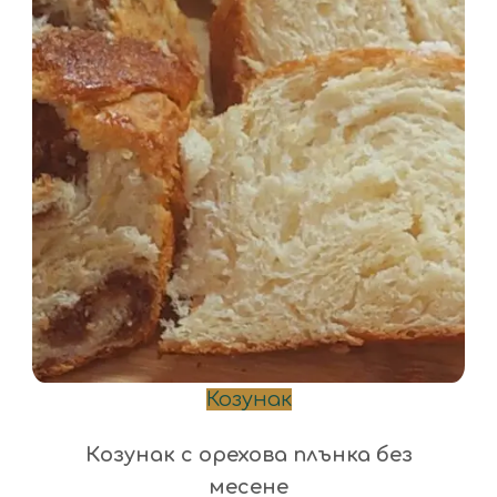
Козунак
Козунак с орехова плънка без
месене