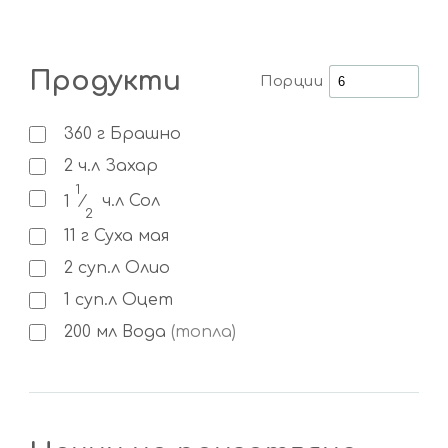
Продукти
Порции
360
г
Брашно
2
ч.л
Захар
1
1
⁄
ч.л
Сол
2
11
г
Суха мая
2
суп.л
Олио
1
суп.л
Оцет
200
мл
Вода
(топла)