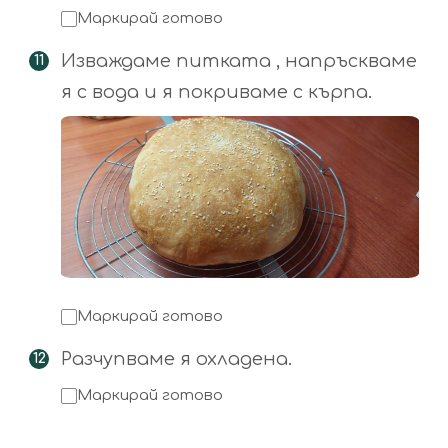
Маркирай готово
Изваждаме питката , напръскваме
я с вода и я покриваме с кърпа.
Маркирай готово
Разчупваме я охладена.
Маркирай готово