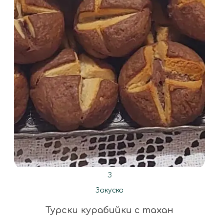
З
Закуска
Турски курабийки с тахан