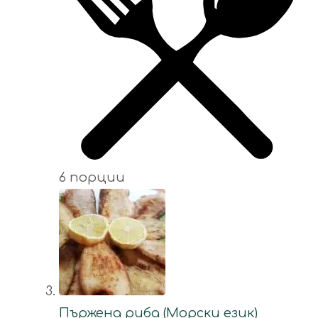
6 порции
Пържена риба (Морски език)