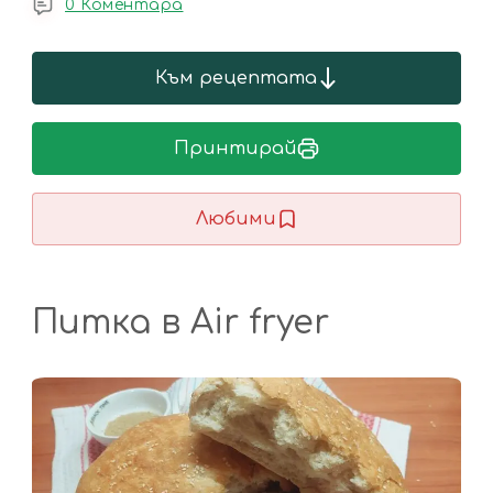
0 Коментара
Към рецептата
Принтирай
Любими
Питка в Air fryer