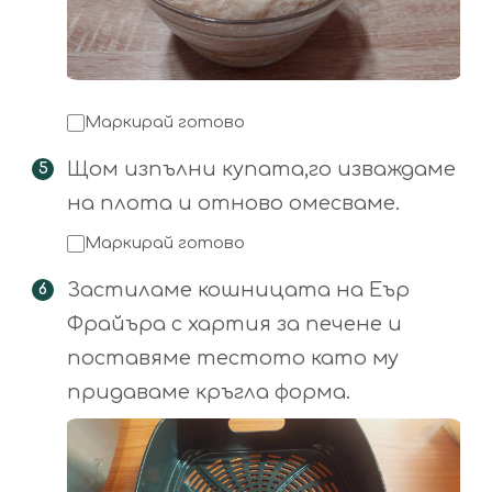
Маркирай готово
Щом изпълни купата,го изваждаме
на плота и отново омесваме.
Маркирай готово
Застиламе кошницата на Еър
Фрайъра с хартия за печене и
поставяме тестото като му
придаваме кръгла форма.