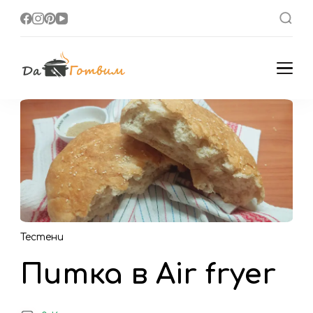
Да Готвим
Вкусни Домашни
Рецепти
Тестени
Питка в Air fryer