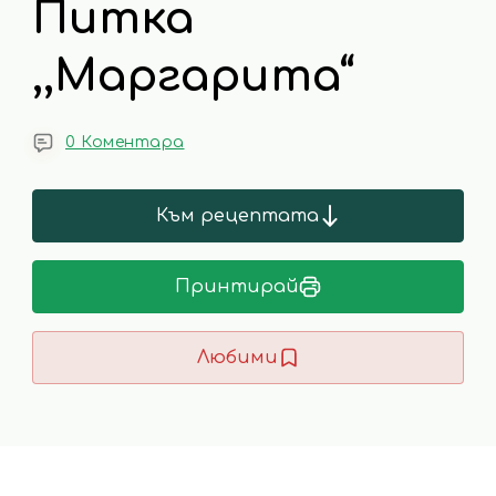
Питка
,,Маргарита“
0 Коментара
Към рецептата
Принтирай
Любими