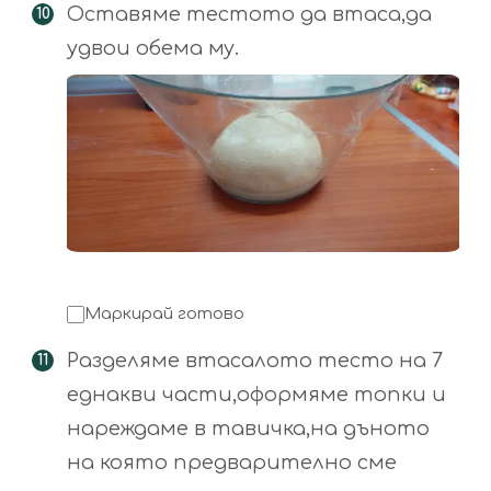
Оставяме тестото да втаса,да
удвои обема му.
Маркирай готово
Разделяме втасалото тесто на 7
еднакви части,оформяме топки и
нареждаме в тавичка,на дъното
на която предварително сме