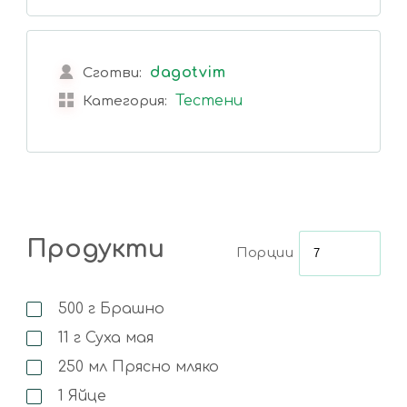
dagotvim
Сготви:
Тестени
Категория:
Продукти
Порции
500
г
Брашно
11
г
Суха мая
250
мл
Прясно мляко
1
Яйце