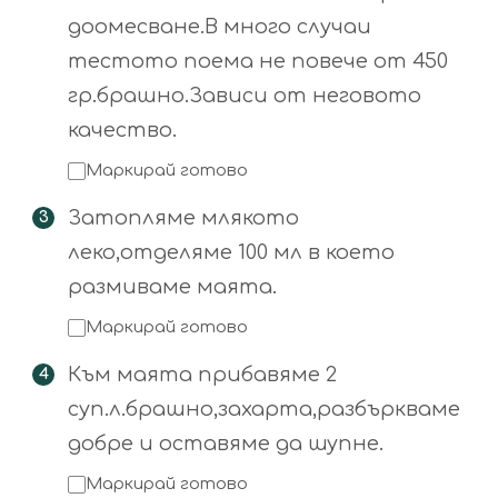
доомесване.В много случаи
тестото поема не повече от 450
гр.брашно.Зависи от неговото
качество.
Маркирай готово
Затопляме млякото
леко,отделяме 100 мл в което
размиваме маята.
Маркирай готово
Към маята прибавяме 2
суп.л.брашно,захарта,разбъркваме
добре и оставяме да шупне.
Маркирай готово