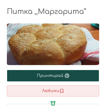
Питка ,,Маргарита“
Принтирай
Любими