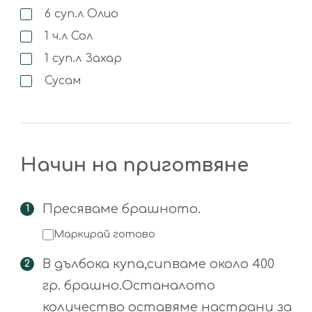
6
суп.л
Олио
1
ч.л
Сол
1
суп.л
Захар
Сусам
Начин на приготвяне
Пресяваме брашното.
Маркирай готово
В дълбока купа,сипваме около 400
гр. брашно.Останалото
количество оставяме настрани за