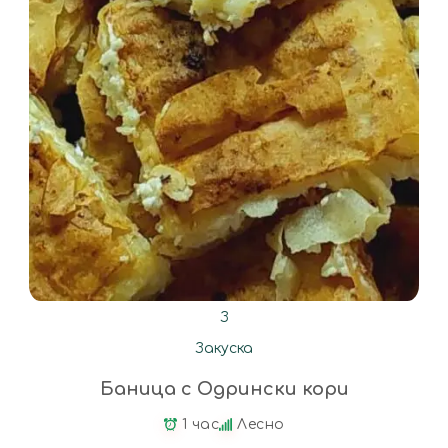
З
Закуска
Баница с Одрински кори
1 час
Лесно