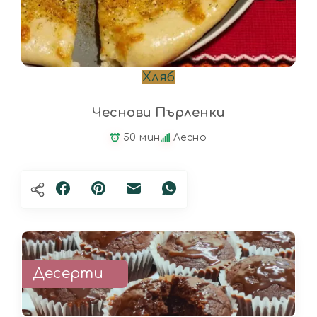
Хляб
Чеснови Пърленки
50 мин
Лесно
Десерти