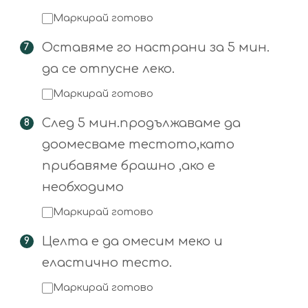
Маркирай готово
Оставяме го настрани за 5 мин.
да се отпусне леко.
Маркирай готово
След 5 мин.продължаваме да
доомесваме тестото,като
прибавяме брашно ,ако е
необходимо
Маркирай готово
Целта е да омесим меко и
еластично тесто.
Маркирай готово