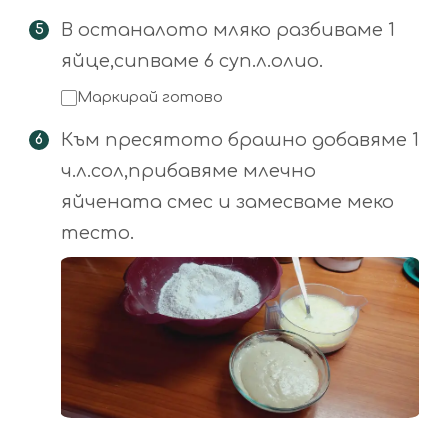
В останалото мляко разбиваме 1
яйце,сипваме 6 суп.л.олио.
Маркирай готово
Към пресятото брашно добавяме 1
ч.л.сол,прибавяме млечно
яйчената смес и замесваме меко
тесто.