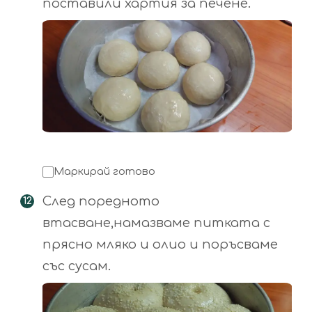
поставили хартия за печене.
Маркирай готово
След поредното
втасване,намазваме питката с
прясно мляко и олио и поръсваме
със сусам.