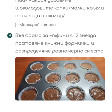
Най- накрая добавяме
шоколадовите капки/малки кръгли
парченца шоколад/
Маркирай готово
Във форма за мъфини с 12 гнезда
поставяме книжни формички и
разпределяме равномерно сместа.