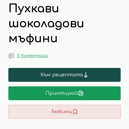
Пухкави
шоколадови
мъфини
0 Коментара
Към рецептата
Принтирай
Любими