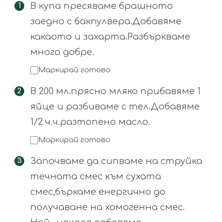
В купа пресяваме брашното
заедно с бакпулвера.Добавяме
какаото и захарта.Разбъркваме
много добре.
Маркирай готово
В 200 мл.прясно мляко прибавяме 1
яйце и разбиваме с тел.Добавяме
1/2 ч.ч.разтопено масло.
Маркирай готово
Започваме да сипваме на струйка
течната смес към сухата
смес,бъркаме енергично до
получаване на хомогенна смес.