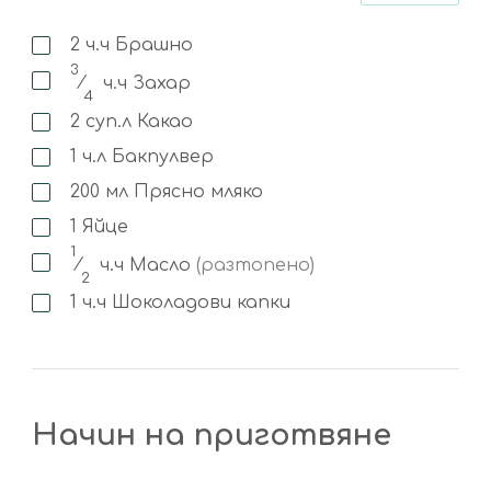
2
ч.ч
Брашно
3
⁄
ч.ч
Захар
4
2
суп.л
Какао
1
ч.л
Бакпулвер
200
мл
Прясно мляко
1
Яйце
1
⁄
ч.ч
Масло
(разтопено)
2
1
ч.ч
Шоколадови капки
Начин на приготвяне