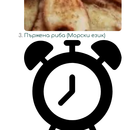
Пържена риба (Морски език)