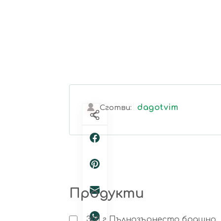
dagotvim
Сготви:
Продукти
300
г
Пълнозърнесто брашно