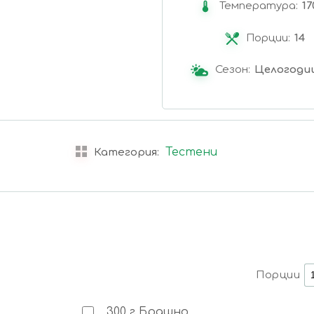
Температура:
17
Порции:
14
Сезон:
Целогоди
Тестени
Категория:
Порции
300
г
Брашно