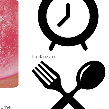
1 ч 45 мин
хите