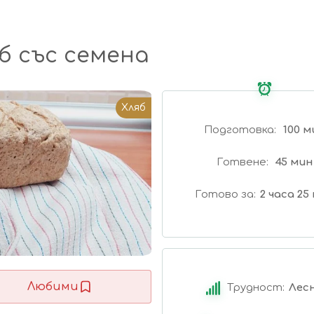
б със семена
Хляб
Подготовка
100 м
Готвене
45 мин
Готово за
2 часа 25
Любими
Трудност:
Лес