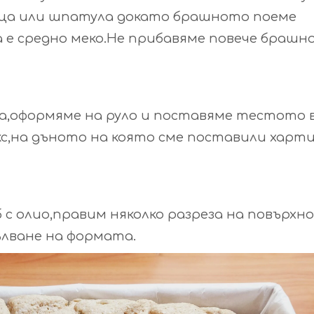
ица или шпатула докато брашното поеме
 е средно меко.Не прибавяме повече брашно
та,оформяме на руло и поставяме тестото 
кс,на дъното на която сме поставили харти
 с олио,правим няколко разреза на повърхн
ълване на формата.