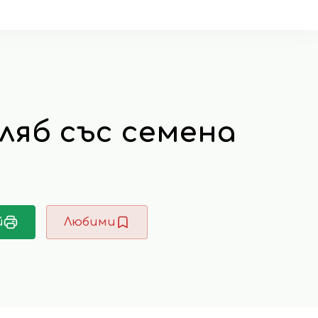
ляб със семена
й
Любими