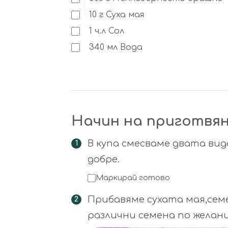
10
г
Суха мая
1
ч.л
Сол
340
мл
Вода
Начин на приготвя
В купа смесваме двата ви
добре.
Маркирай готово
Прибавяме сухата мая,сем
различни семена по желани