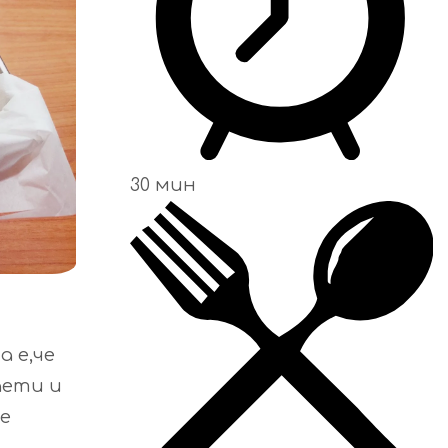
30 мин
а е,че
аети и
те