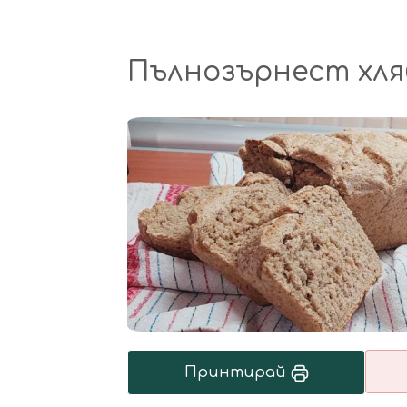
Пълнозърнест хля
Принтирай