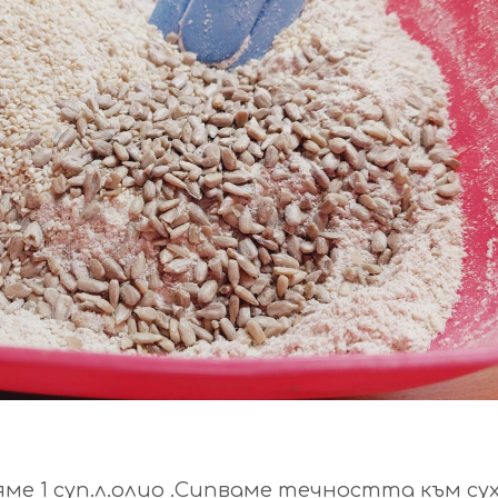
ме 1 суп.л.олио .Сипваме течността към су