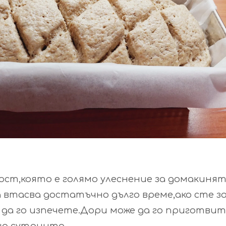
ст,която е голямо улеснение за домакинят
а втасва достатъчно дълго време,ако сте з
 да го изпечете.Дори може да го приготви
на сутринта.