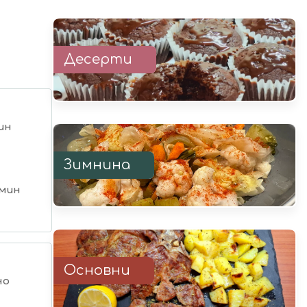
Десерти
ин
Зимнина
 мин
Основни
но