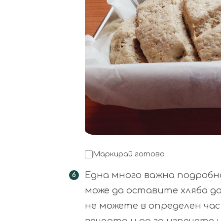
Маркирай готово
Една много важна подробно
може да оставите хляба д
не можете в определен час
вечерта и да го изпечете 