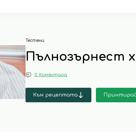
Тестени
Пълнозърнест х
0 Коментара
Към рецептата
Принтира