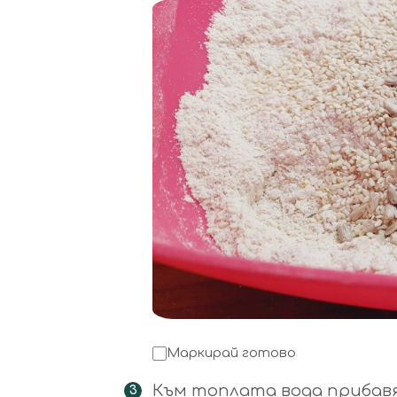
Маркирай готово
Към топлата вода прибавя