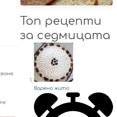
Топ рецепти
за седмицата
кваме
Варено жито
те