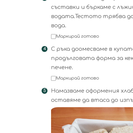
съставки и бъркаме с лъж
водата.Тестото трябва да
вода.
Маркирай готово
С ръка доомесваме в купа
продълговата форма за ке
печене.
Маркирай готово
Намазваме оформения хлаб
оставяме да втаса до изп