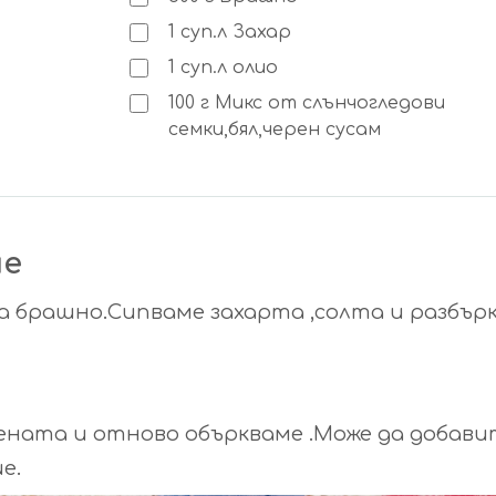
1
суп.л
Захар
1
суп.л
олио
100
г
Микс от слънчогледови
семки,бял,черен сусам
не
да брашно.Сипваме захарта ,солта и разбър
ената и отново объркваме .Може да добави
е.