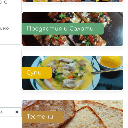
0 C
Предястия и Салати
шно
Супи
Тестени