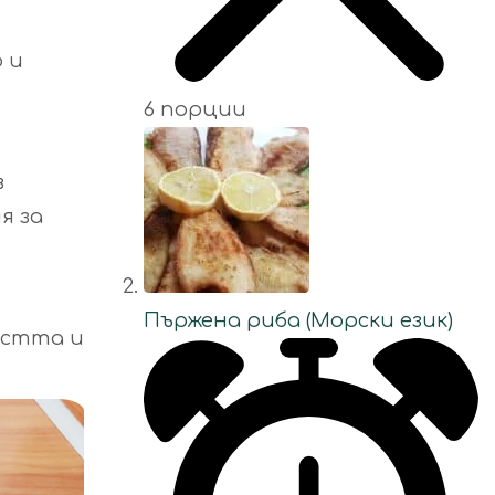
 и
6 порции
в
я за
Пържена риба (Морски език)
остта и