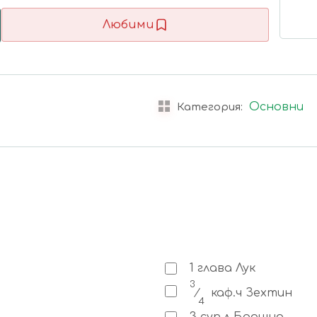
Любими
Основни
Категория:
1
глава
Лук
3
⁄
каф.ч
Зехтин
4