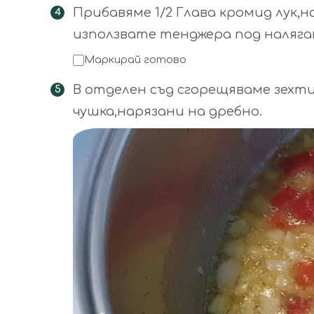
Прибавяме 1/2 Глава кромид лук,
използвате тенджера под наляган
Маркирай готово
В отделен съд сгорещяваме зехт
чушка,нарязани на дребно.