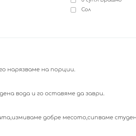
3
суп.л
Брашно
Сол
го нарязваме на порции.
ена вода и го оставяме да заври.
ата,измиваме добре месото,сипваме студен