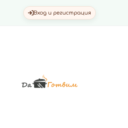
Вход и регистрация
Да Готви
Вкусни Домашн