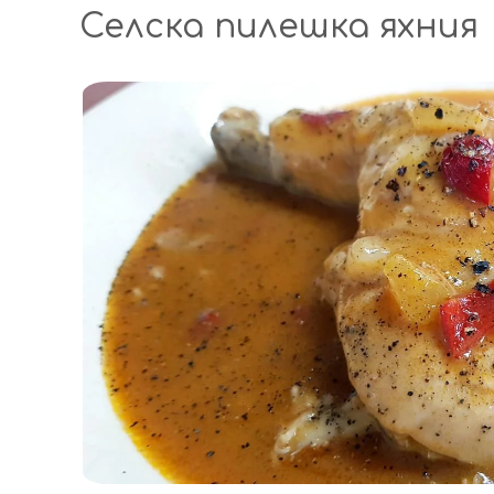
Селска пилешка яхния