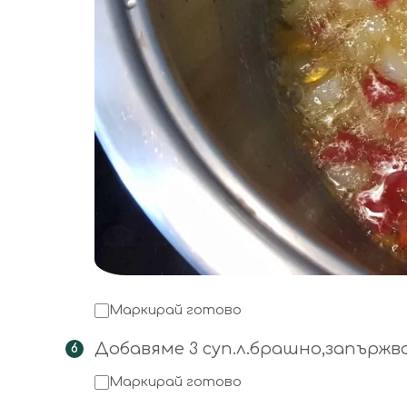
Маркирай готово
Добавяме 3 суп.л.брашно,запържв
Маркирай готово