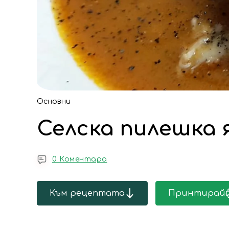
Основни
Селска пилешка 
0 Коментара
Към рецептата
Принтирай