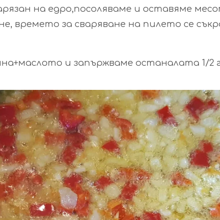
нарязан на едро,посоляваме и оставяме месо
е, времето за сваряване на пилето се сък
ина+маслото и запържваме останалата 1/2 г