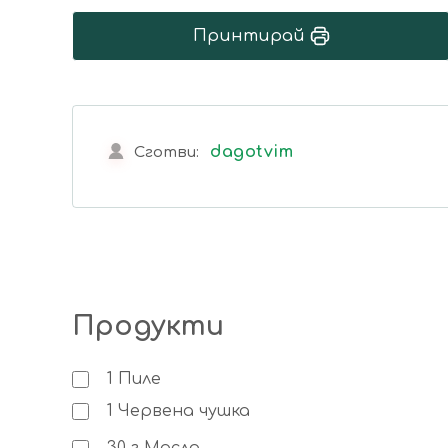
Принтирай
dagotvim
Сготви:
Продукти
1
Пиле
1
Червена чушка