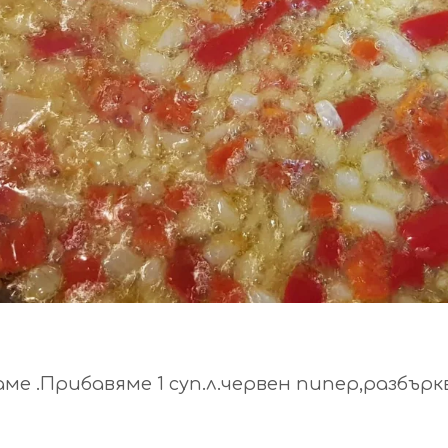
аме .Прибавяме 1 суп.л.червен пипер,разбър