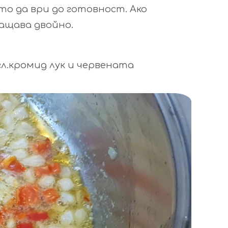
то да ври до готовност. Ако
ращава двойно.
л.кромид лук и червената