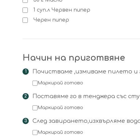
30
г
Масло
1
суп.л
Червен пипер
Черен пипер
Начин на приготвяне
Почистваме ,измиваме пилето и 
Маркирай готово
Поставяме го в тенджера със студ
Маркирай готово
След завирането,изхвърляме вод
Маркирай готово