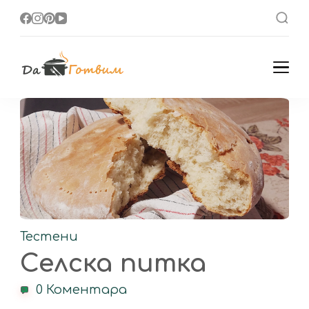
Да Готвим
Вкусни Домашни
Рецепти
Тестени
Селска питка
0 Коментара