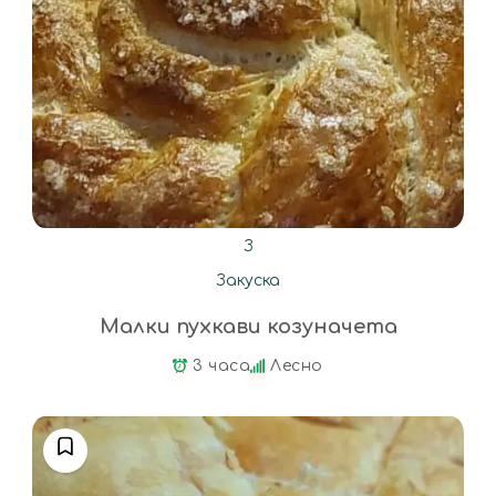
З
Закуска
Малки пухкави козуначета
3 часа
Лесно