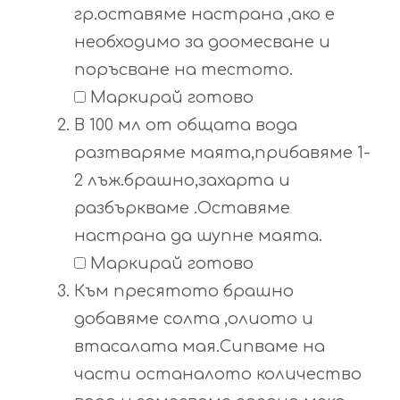
гр.оставяме настрана ,ако е
необходимо за доомесване и
поръсване на тестото.
Маркирай готово
В 100 мл от общата вода
разтваряме маята,прибавяме 1-
2 лъж.брашно,захарта и
разбъркваме .Оставяме
настрана да шупне маята.
Маркирай готово
Към пресятото брашно
добавяме солта ,олиото и
втасалата мая.Сипваме на
части останалото количество