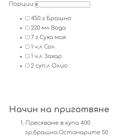
Порции
450
г
Брашно
220
мл
Вода
7
г
Суха мая
1
ч.л
Сол
1
ч.л
Захар
2
суп.л
Олио
Начин на приготвяне
Пресяваме в купа 400
гр.брашно.Останарите 50