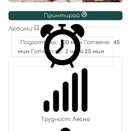
Принтирай
Любими
Подготовка
100 мин
Готвене
45
мин
Готово за
2 часа 25 мин
Трудност:
Лесно