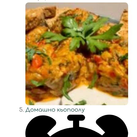
Домашно кьопоолу