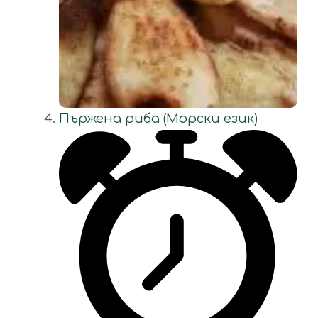
Пържена риба (Морски език)