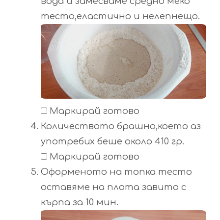
вода и замесваме средно меко
тесто,еластично и нелепнещо.
Маркирай готово
Количеството брашно,което аз
употребих беше около 410 гр.
Маркирай готово
Оформеното на топка тесто
оставяме на плота завито с
кърпа за 10 мин.