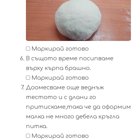
Маркирай готово
В същото време посипваме
върху кърпа брашно.
Маркирай готово
Доомесваме още веднъж
тестото и с длани го
притискаме,така че да оформим
малка не много дебела кръгла
питка.
Маркирай готово