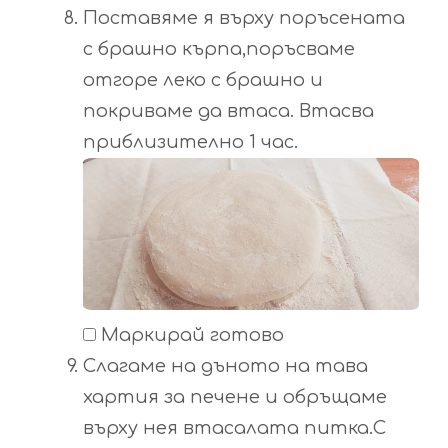
Поставяме я върху поръсената
с брашно кърпа,поръсваме
отгоре леко с брашно и
покриваме да втаса. Втасва
приблизително 1 час.
Маркирай готово
Слагаме на дъното на тава
хартия за печене и обръщаме
върху нея втасалата питка.С