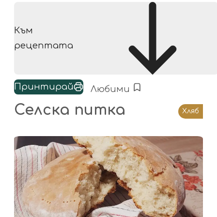
Към
рецептата
Принтирай
Любими
Селска питка
Хляб