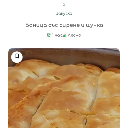
З
Закуска
Баница със сирене и шунка
1 час
Лесно