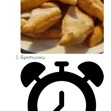
Бухтички