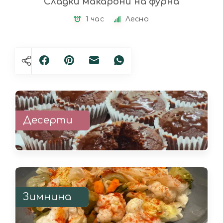
Сладки макарони на фурна
1 час
Лесно
Десерти
Зимнина