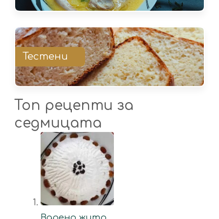
Тестени
Топ рецепти за
седмицата
Варено жито