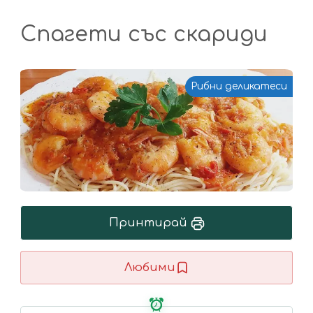
Спагети със скариди
Рибни деликатеси
Принтирай
Любими