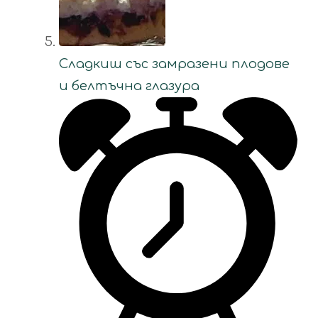
Сладкиш със замразени плодове
и белтъчна глазура