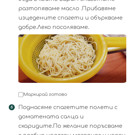
разтопяваме масло .Прибавяме
изцедените спагети и объркваме
добре.Леко посоляваме.
Маркирай готово
Поднасяме спагетите полети с
доматената салца и
скаридите.По желание поръсваме