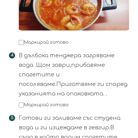
Маркирай готово
В дълбока тенджера загряваме
вода .Щом заври,прибавяме
спагетите и
посоляваме.Приготвяме ги според
указанията на опаковката. .
Маркирай готово
Готови ги заливаме със студена
вода и ги изцеждаме в гевгир.В
съда в който варим спагетите