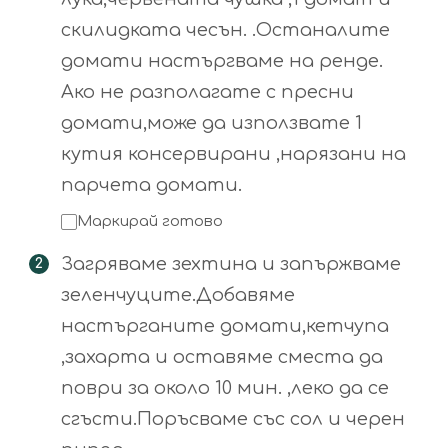
скилидката чесън. .Останалите
домати настъргваме на ренде.
Ако не разполагате с пресни
домати,може да използвате 1
кутия консервирани ,нарязани на
парчета домати.
Маркирай готово
Загряваме зехтина и запържваме
зеленчуците.Добавяме
настърганите домати,кетчупа
,захарта и оставяме сместа да
поври за около 10 мин. ,леко да се
сгъсти.Поръсваме със сол и черен