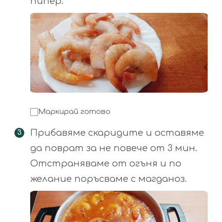
пипер.
Маркирай готово
Прибавяме скаридите и оставяме
да поврат за не повече от 3 мин.
Отстраняваме от огъня и по
желание поръсваме с магданоз.