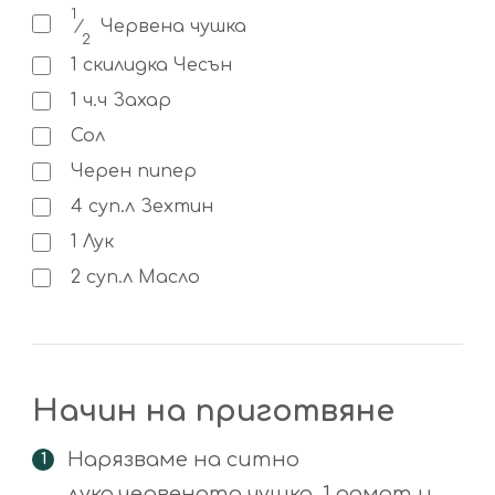
1
⁄
Червена чушка
2
1
скилидка
Чесън
1
ч.ч
Захар
Сол
Черен пипер
4
суп.л
Зехтин
1
Лук
2
суп.л
Масло
Начин на приготвяне
Нарязваме на ситно
лука,червената чушка ,1 домат и