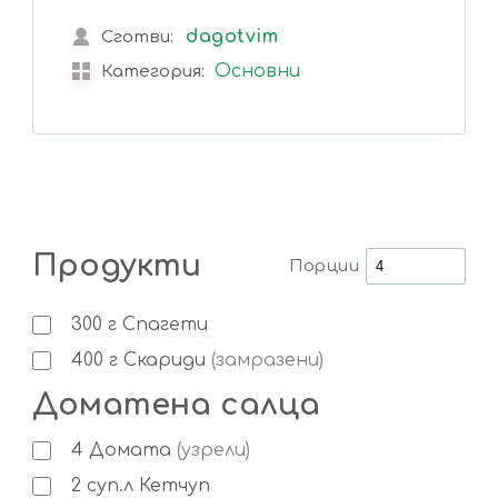
dagotvim
Сготви:
Основни
Категория:
Продукти
Порции
300
г
Спагети
400
г
Скариди
(замразени)
Доматена салца
4
Домата
(узрели)
2
суп.л
Кетчуп