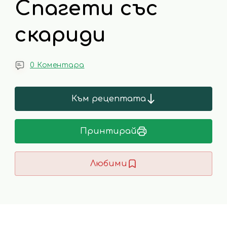
Спагети със
скариди
0 Коментара
Към рецептата
Принтирай
Любими