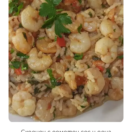
Скариди с доматен сос и ориз