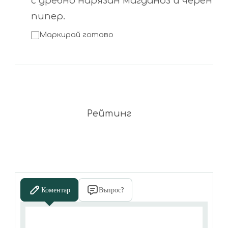
с дребно нарязан магданоз и черен
пипер.
Маркирай готово
Рейтинг
Коментар
Въпрос?