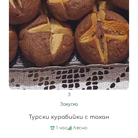
З
Закуска
Турски курабийки с тахан
1 час
Лесно