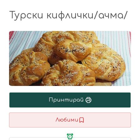
Турски кифлички/ачма/
Принтирай
Любими