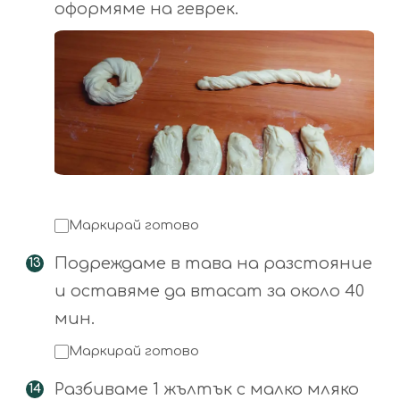
оформяме на геврек.
Маркирай готово
Подреждаме в тава на разстояние
и оставяме да втасат за около 40
мин.
Маркирай готово
Разбиваме 1 жълтък с малко мляко