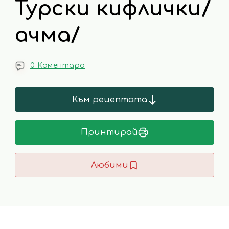
Турски кифлички/
ачма/
0 Коментара
Към рецептата
Принтирай
Любими