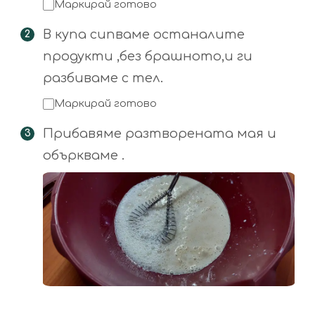
Маркирай готово
В купа сипваме останалите
продукти ,без брашното,и ги
разбиваме с тел.
Маркирай готово
Прибавяме разтворената мая и
объркваме .