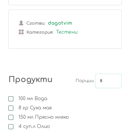
dagotvim
Сготви:
Тестени
Категория:
Продукти
Порции
100
мл
Вода
8
гр
Суха мая
150
мл
Прясно мляко
4
суп.л
Олио