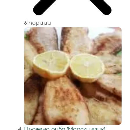
6 порции
Пържена риба (Морски език)