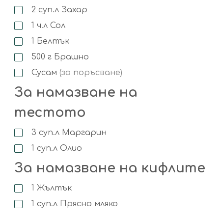
2
суп.л
Захар
1
ч.л
Сол
1
Белтък
500
г
Брашно
Сусам
(за поръсване)
За намазване на
тестото
3
суп.л
Маргарин
1
суп.л
Олио
За намазване на кифлите
1
Жълтък
1
суп.л
Прясно мляко