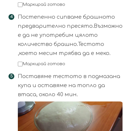
Маркирай готово
Постепенно сипваме брашното
предварително пресято.Възможно
е да не употребим цялото
количество брашно.Тестото
,което месим трябва да е меко.
Маркирай готово
Поставяме тестото в подмазана
купа и оставяме на топло да
втаса, около 40 мин.