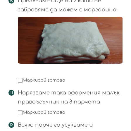
Прегъваме още на 2 като не
забравяме да мажем с маргарина.
Маркирай готово
Нарязваме така оформения малък
правоъгълник на 8 парчета
Маркирай готово
Всяко парче го усукваме и