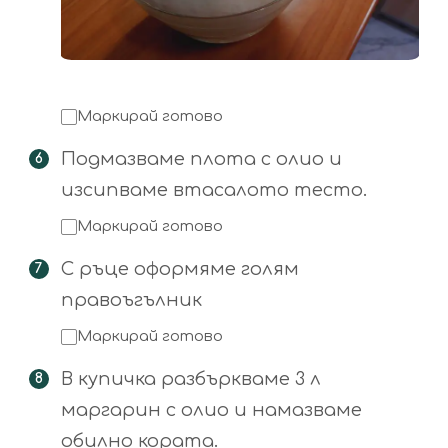
Маркирай готово
Подмазваме плота с олио и
изсипваме втасалото тесто.
Маркирай готово
С ръце оформяме голям
правоъгълник
Маркирай готово
В купичка разбъркваме 3 л
маргарин с олио и намазваме
обилно кората.