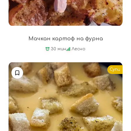
Мачкан картоф на фурна
30 мин
Лесно
Супи