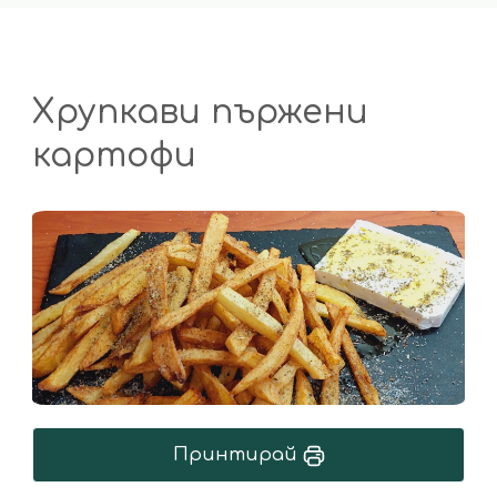
Хрупкави пържени
картофи
Принтирай