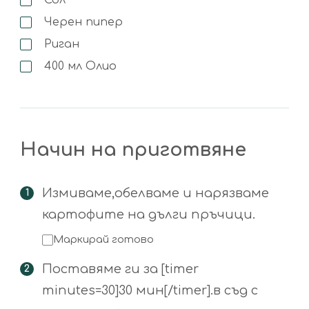
Сол
Черен пипер
Риган
400
мл
Олио
Начин на приготвяне
Измиваме,обелваме и нарязваме
картофите на дълги пръчици.
Маркирай готово
Поставяме ги за [timer
minutes=30]30 мин[/timer].в съд с