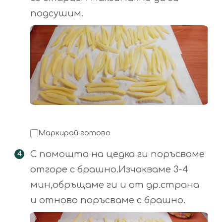
подсушим.
Маркирай готово
С помощта на цедка ги поръсваме
отгоре с брашно.Изчакваме 3-4
мин,обръщаме ги и от др.страна
и отново поръсваме с брашно.