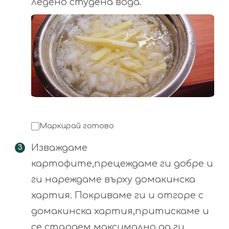
ледено студена вода.
Маркирай готово
Изваждаме
картофите,прецеждаме ги добре и
ги нареждаме върху домакинска
хартия. Покриваме ги и отгоре с
домакинска хартия,притискаме и
се стараем максимално да ги