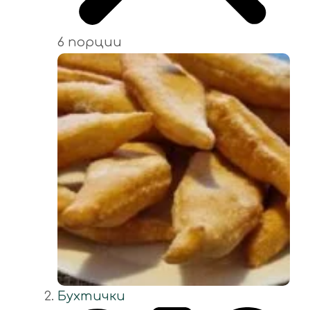
6 порции
Бухтички