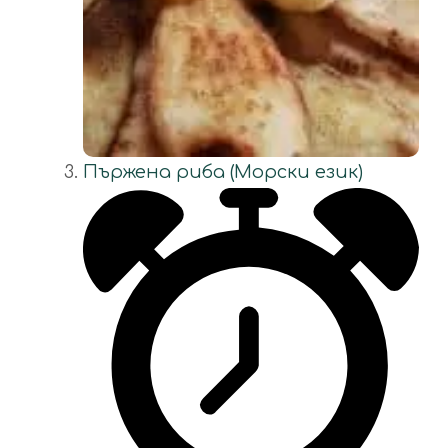
Пържена риба (Морски език)