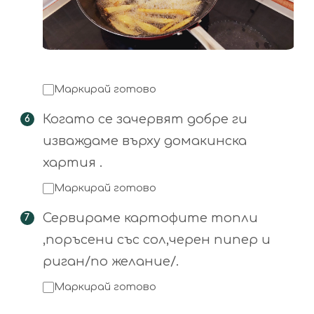
Маркирай готово
Когато се зачервят добре ги
изваждаме върху домакинска
хартия .
Маркирай готово
Сервираме картофите топли
,поръсени със сол,черен пипер и
риган/по желание/.
Маркирай готово