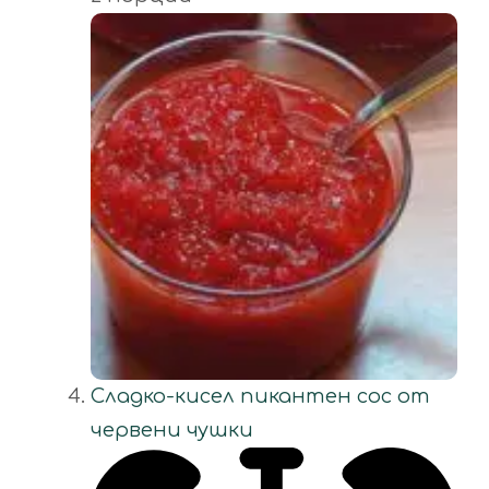
Сладко-кисел пикантен сос от
червени чушки