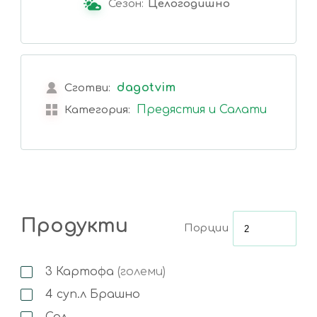
Сезон:
Целогодишно
dagotvim
Сготви:
Предястия и Салати
Категория:
Продукти
Порции
3
Картофа
(големи)
4
суп.л
Брашно