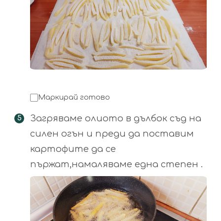
Маркирай готово
Загряваме олиото в дълбок съд на
силен огън и преди да поставим
картофите да се
пържат,намаляваме една степен .