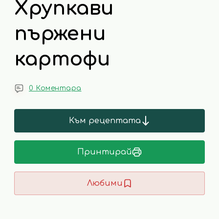
Хрупкави
пържени
картофи
0 Коментара
Към рецептата
Принтирай
Любими