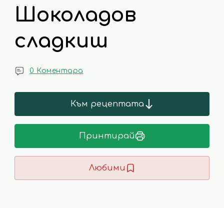
Шоколадов
сладкиш
0 Коментара
Към рецептата
Принтирай
Любими