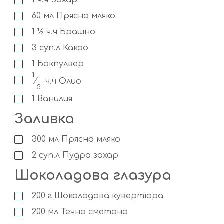
1
ч.ч
Захар
60
мл
Прясно мляко
1 ½
ч.ч
Брашно
3
суп.л
Какао
1
Бакпулвер
1
⁄
ч.ч
Олио
3
1
Ванилия
Заливка
300
мл
Прясно мляко
2
суп.л
Пудра захар
Шоколадова глазура
200
г
Шоколадова кувертюра
200
мл
Течна сметана