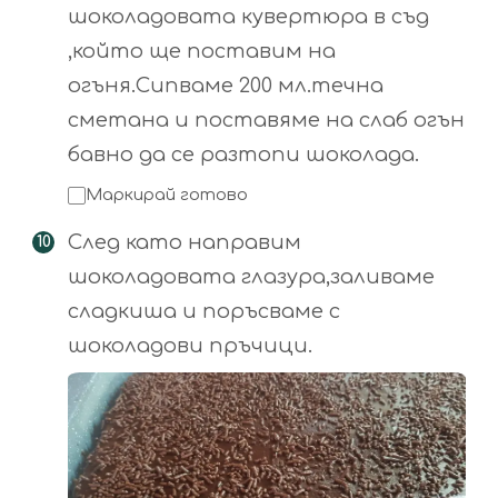
шоколадовата кувертюра в съд
,който ще поставим на
огъня.Сипваме 200 мл.течна
сметана и поставяме на слаб огън
бавно да се разтопи шоколада.
Маркирай готово
След като направим
шоколадовата глазура,заливаме
сладкиша и поръсваме с
шоколадови пръчици.