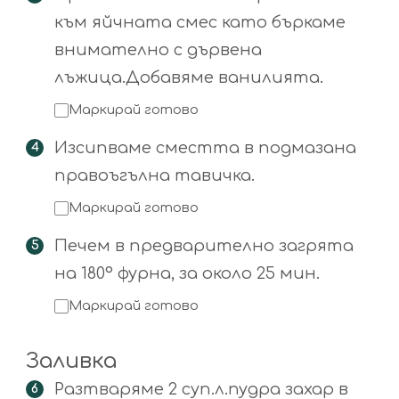
към яйчната смес като бъркаме
внимателно с дървена
лъжица.Добавяме ванилията.
Маркирай готово
Изсипваме сместта в подмазана
правоъгълна тавичка.
Маркирай готово
Печем в предварително загрята
на 180° фурна, за около 25 мин.
Маркирай готово
Заливка
Разтваряме 2 суп.л.пудра захар в