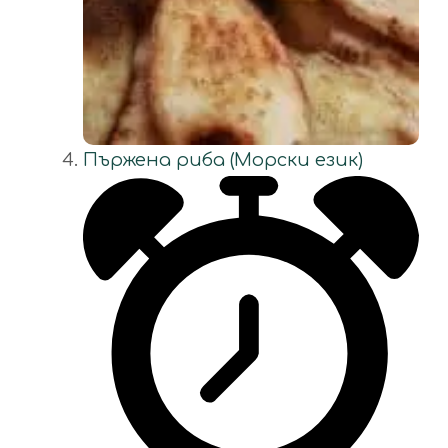
Пържена риба (Морски език)