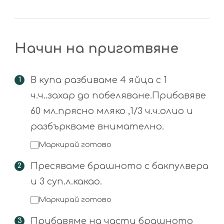
Начин на приготвяне
В купа разбиваме 4 яйца с 1
ч.ч..захар до побеляване.Прибавяве
60 мл.прясно мляко ,1/3 ч.ч.олио и
разбъркваме внимателно.
Маркирай готово
Пресяваме брашното с бакпулвера
и 3 суп.л.какао.
Маркирай готово
Прибавяме на части брашното