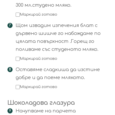
300 мл.студено мляко.
Маркирай готово
Щом извадим изпечения блат с
дървено шишче го набождаме по
цялата повърхност .Горещ го
поливаме със студеното мляко.
Маркирай готово
Оставяме сладкиша да изстине
добре и да поеме млякото.
Маркирай готово
Шоколадова глазура
Начупваме на парчета