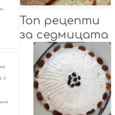
ин
Топ рецепти
за седмицата
а
но
0 C
шно