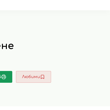
ене
й
Любими