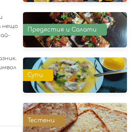
ш
а нещо
Предястия и Салати
най-
азник.
символ
Супи
Тестени