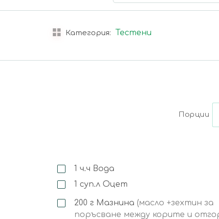
Тестени
Категория:
Порции
1
ч.ч
Вода
1
суп.л
Оцет
200
г
Мазнина
(масло +зехтин за
поръсване между корите и отго