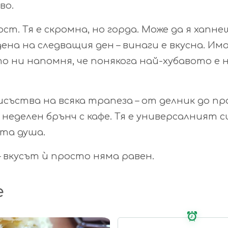
во.
ст. Тя е скромна, но горда. Може да я хапне
ена на следващия ден – винаги е вкусна. Им
о ни напомня, че понякога най-хубавото е 
ъства на всяка трапеза – от делник до пр
 неделен брънч с кафе. Тя е универсалният 
та душа.
– вкусът ѝ просто няма равен.
е