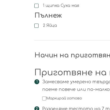
1
щипка
Суха мая
Пълнеж
2
Яйца
Начин на приготвя
Приготвяне на
Замесваме умерено твърдо
поеме повече или по-малко
Маркирай готово
Разделяме тестото на 7 т