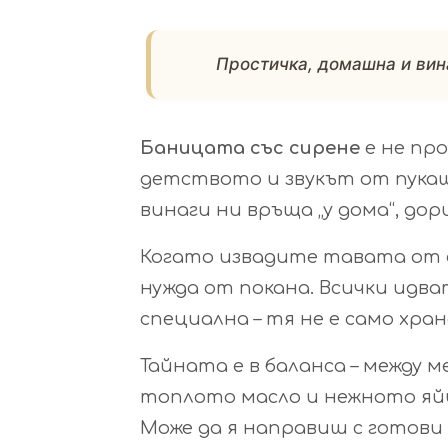
Простичка, домашна и вин
Баницата със сирене
е не про
детството и звукът от пукащи
винаги ни връща „у дома“, до
Когато извадите тавата от ф
нужда от покана. Всички идв
специална – тя не е само хран
Тайната е в баланса – между 
топлото масло и нежното яйц
Може да я направиш с готови 