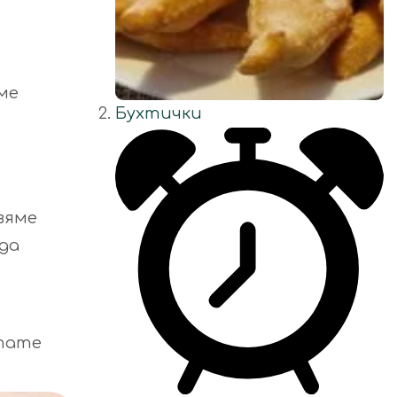
ме
Бухтички
вяме
 да
итате