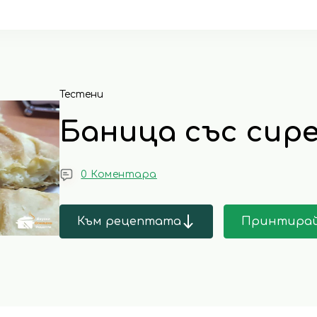
Тестени
Баница със сир
0 Коментара
Към рецептата
Принтира