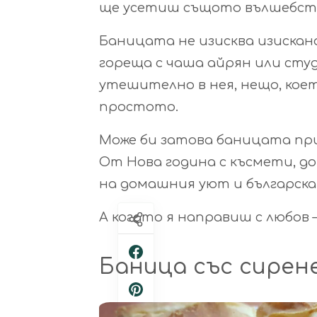
ще усетиш същото вълшебст
Баницата не изисква изискано
гореща с чаша айрян или студ
утешително в нея, нещо, коет
простото.
Може би затова баницата прис
От Нова година с късмети, до
на домашния уют и българска
А когато я направиш с любов 
Баница със сирен