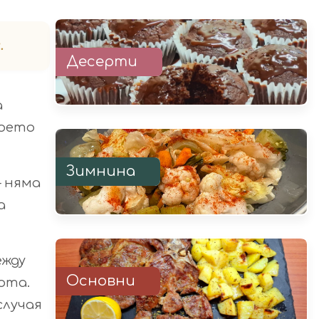
.
Десерти
а
което
Зимнина
– няма
а
ежду
Основни
ота.
случая