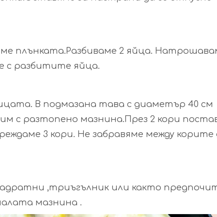
ме плънката.Разбиваме 2 яйца. Натрошава
е с разбитите яйца.
ицата. В подмазана тава с диаметър 40 см
сим с разтопено мазнина.През 2 кори поста
еждаме 3 кори. Не забравяме между корите
вадратни ,триъгълник или както предпоч
алата мазнина .