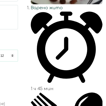
Варено жито
1 ч 45 мин
ре)