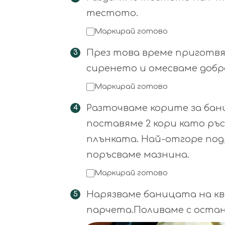
тестото.
Маркирай готово
През това време приготвя
сиренето и омесваме добр
Маркирай готово
Разточваме корите за бан
поставяме 2 кори като ръ
плънката. Най-отгоре подр
поръсваме мазнина.
Маркирай готово
Нарязваме баницата на к
парчета.Поливаме с остан