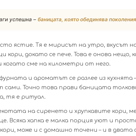
аги успешна –
баницата, която обединява поколения
сто ястие. Тя е мирисът на утро, вкусът н
 кори, докато се пече. Това е онова нещо, 
ри когато сме на километри от него.
урната и ароматът се разлее из кухнята 
ат сами. Точно това прави баницата толков
а, тя е ритуал.
мекотата на сиренето и хрупкавите кори, м
е. Всяка хапка е малка порция уют и прост
кори, може и с домашно точени – и в двата 