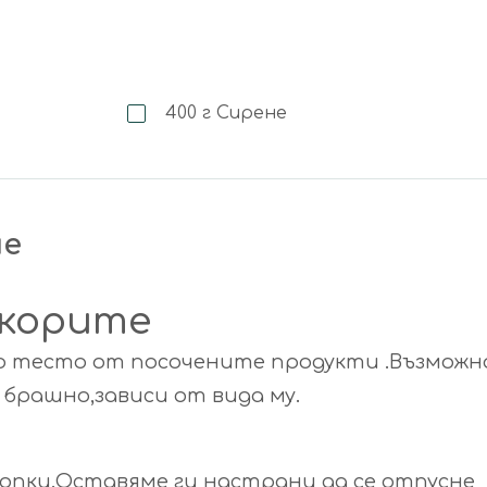
400
г
Сирене
не
 корите
 тесто от посочените продукти .Възможно
 брашно,зависи от вида му.
опки.Оставяме ги настрани да се отпусне