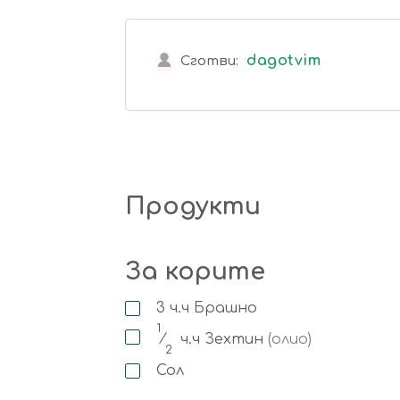
dagotvim
Сготви:
Продукти
За корите
3
ч.ч
Брашно
1
⁄
ч.ч
Зехтин
(олио)
2
Сол