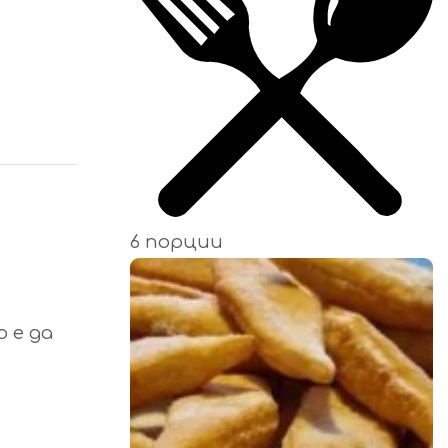
6 порции
 е да