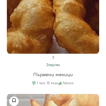
З
Закуска
Пържени мекици
1 час 15 мин
Лесно