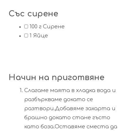
Със сирене
100
г
Сирене
1
Яйце
Начин на приготвяне
Слагаме маята в хладка вода и
разбъркваме докато се
разтвори.Добавяме захарта и
брашно докато стане гъсто
като боза.Оставяме сместа да