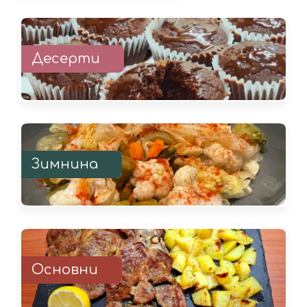
Десерти
Зимнина
Основни