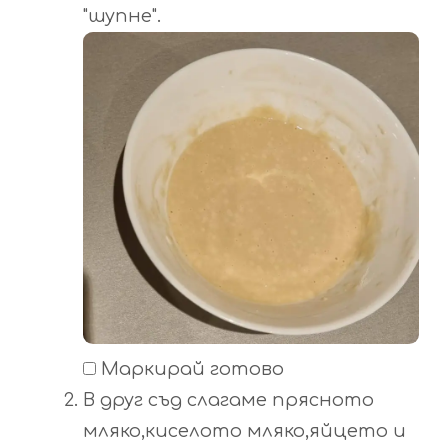
"шупне".
Маркирай готово
В друг съд слагаме прясното
мляко,киселото мляко,яйцето и