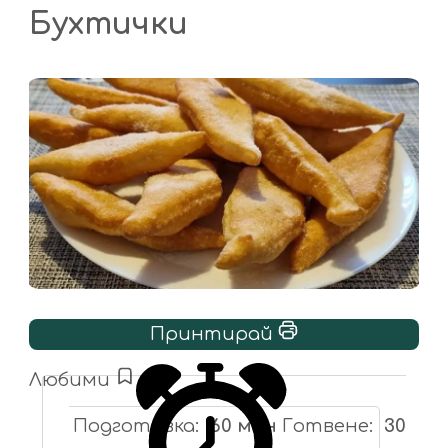
Бухтички
Принтирай
Любими
Подготовка
60 мин
Готвене
30