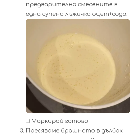
предварително смесените в
една супена лъжичка оцет+сода.
Маркирай готово
Пресяваме брашното в дълбок