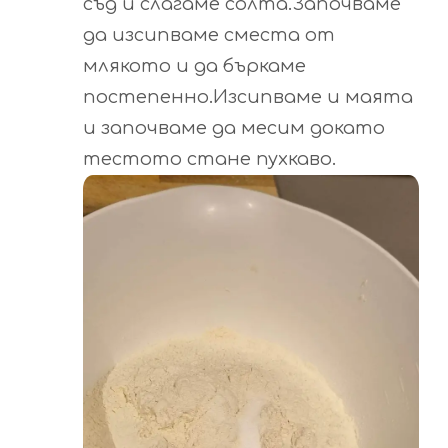
съд и слагаме солта.Започваме
да изсипваме сместа от
млякото и да бъркаме
постепенно.Изсипваме и маята
и започваме да месим докато
тестото стане пухкаво.