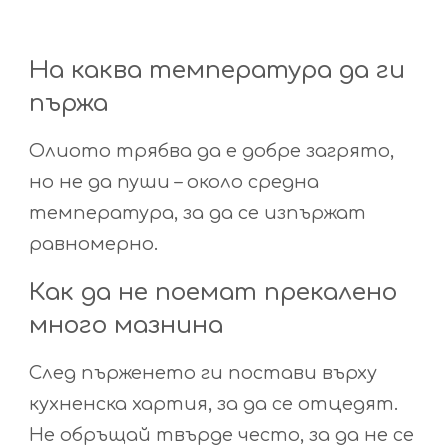
На каква температура да ги
пържа
Олиото трябва да е добре загрято,
но не да пуши – около средна
температура, за да се изпържат
равномерно.
Как да не поемат прекалено
много мазнина
След пърженето ги постави върху
кухненска хартия, за да се отцедят.
Не обръщай твърде често, за да не се