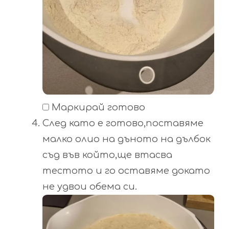
Маркирай готово
След като е готово,поставяме
малко олио на дъното на дълбок
съд във който,ще втасва
тестото и го оставяме докато
не удвои обема си.