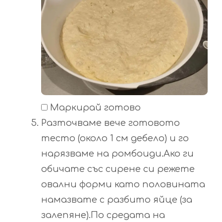
Маркирай готово
Разточваме вече готовото
тесто (около 1 см дебело) и го
нарязваме на ромбоиди.Ако ги
обичате със сирене си режете
овални форми като половината
намазвате с разбито яйце (за
залепяне).По средата на