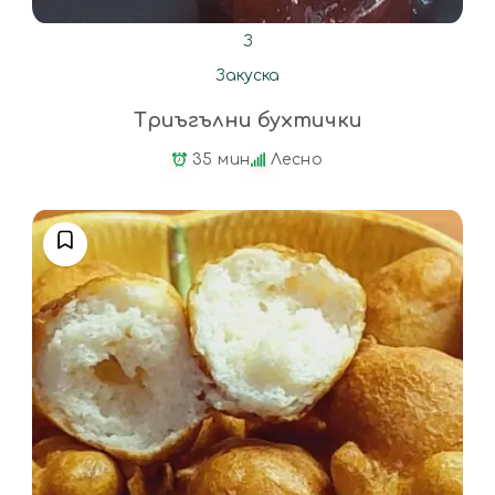
З
Закуска
Триъгълни бухтички
35 мин
Лесно