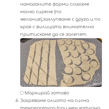
намазаните форми слагаме
малко сирене (по
желание),захлупваме с друга и по
края с вилицата внимателно
притискаме да се залепят.
Маркирай готово
Загряваме олиото на силна
температура (при мен котлона