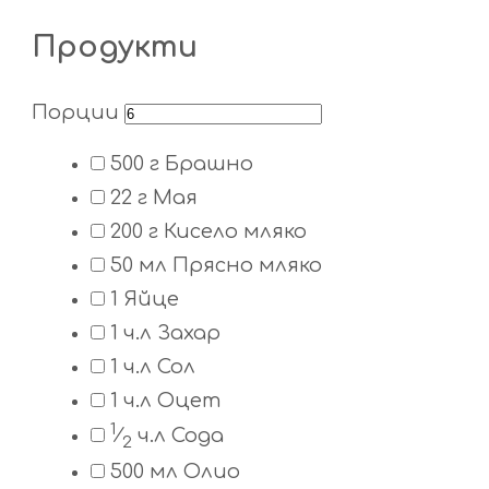
Продукти
Порции
500
г
Брашно
22
г
Мая
200
г
Кисело мляко
50
мл
Прясно мляко
1
Яйце
1
ч.л
Захар
1
ч.л
Сол
1
ч.л
Оцет
1
⁄
ч.л
Сода
2
500
мл
Олио