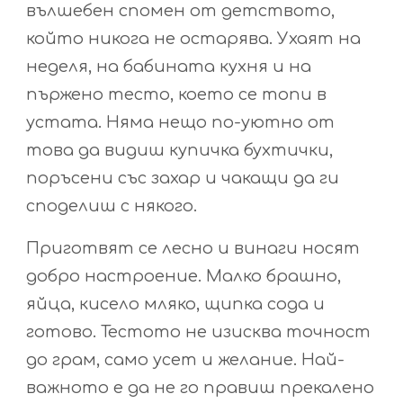
вълшебен спомен от детството,
който никога не остарява. Ухаят на
неделя, на бабината кухня и на
пържено тесто, което се топи в
устата. Няма нещо по-уютно от
това да видиш купичка бухтички,
поръсени със захар и чакащи да ги
споделиш с някого.
Приготвят се лесно и винаги носят
добро настроение. Малко брашно,
яйца, кисело мляко, щипка сода и
готово. Тестото не изисква точност
до грам, само усет и желание. Най-
важното е да не го правиш прекалено