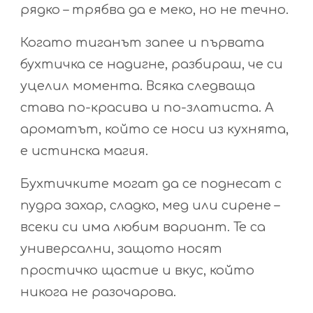
рядко – трябва да е меко, но не течно.
Когато тиганът запее и първата
бухтичка се надигне, разбираш, че си
уцелил момента. Всяка следваща
става по-красива и по-златиста. А
ароматът, който се носи из кухнята,
е истинска магия.
Бухтичките могат да се поднесат с
пудра захар, сладко, мед или сирене –
всеки си има любим вариант. Те са
универсални, защото носят
простичко щастие и вкус, който
никога не разочарова.