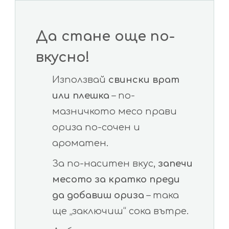
Да стане още по-
вкусно!
Използвай
свински врат
или плешка
– по-
мазничкото месо прави
ориза по-сочен и
ароматен.
За по-наситен вкус,
запечи
месото за кратко преди
да добавиш ориза
– така
ще „заключиш“ сока вътре.