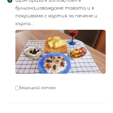
Щом ориза е готов,поел е
бульона,изваждаме тавата и я
покриваме с хартия за печене и
кърпа. .
Маркирай готово