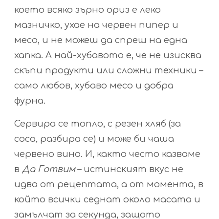
което всяко зърно ориз е леко
мазничко, ухае на червен пипер и
месо, и не можеш да спреш на една
хапка. А най-хубавото е, че не изисква
скъпи продукти или сложни техники –
само любов, хубаво месо и добра
фурна.
Сервира се топло, с резен хляб (за
соса, разбира се) и може би чаша
червено вино. И, както често казваме
в
Да Готвим
– истинският вкус не
идва от рецептата, а от момента, в
който всички седнат около масата и
замълчат за секунда, защото