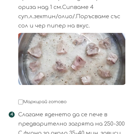
ориза над 1 см.Сипваме 4
суп.л.зехтин/олио/.Поръсваме със
сол и чер пипер на вкус.
Маркирай готово
Слагаме яденето да се пече в
предварително загрята на 250-300
C фурна за около 35-40 мин.,зависи