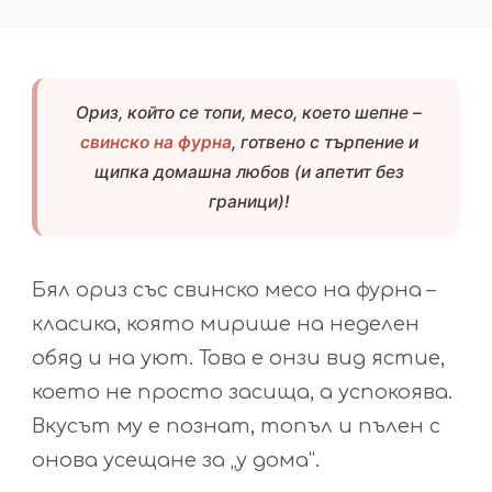
Ориз, който се топи, месо, което шепне –
свинско на фурна
, готвено с търпение и
щипка домашна любов (и апетит без
граници)!
Бял ориз със свинско месо на фурна –
класика, която мирише на неделен
обяд и на уют. Това е онзи вид ястие,
което не просто засища, а успокоява.
Вкусът му е познат, топъл и пълен с
онова усещане за „у дома“.