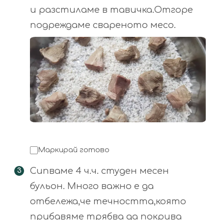
и разстиламе в тавичка.Отгоре
подреждаме свареното месо.
Маркирай готово
Сипваме 4 ч.ч. студен месен
бульон. Много важно е да
отбележа,че течността,която
прибавяме трябва да покрива