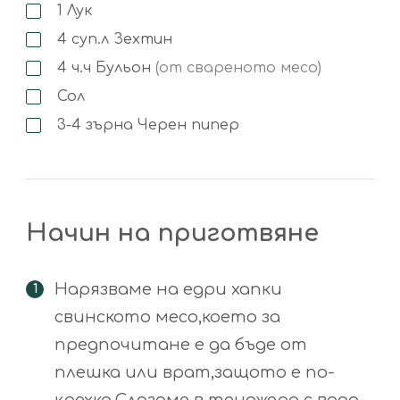
1
Лук
4
суп.л
Зехтин
4
ч.ч
Бульон
(от свареното месо)
Сол
3-4
зърна
Черен пипер
Начин на приготвяне
Нарязваме на едри хапки
свинското месо,което за
предпочитане е да бъде от
плешка или врат,защото е по-
крехко.Слагаме в тенджера с вода