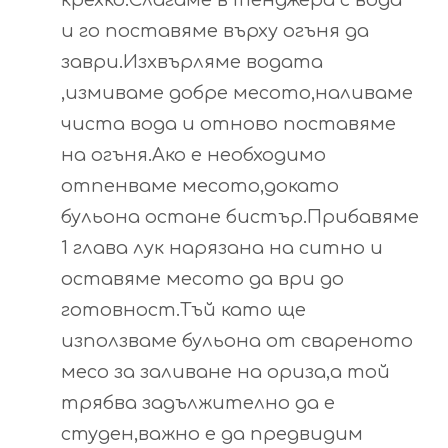
и го поставяме върху огъня да
заври.Изхвърляме водата
,измиваме добре месото,наливаме
чиста вода и отново поставяме
на огъня.Ако е необходимо
отпенваме месото,докато
бульона остане бистър.Прибавяме
1 глава лук нарязана на ситно и
оставяме месото да ври до
готовност.Тъй като ще
използваме бульона от свареното
месо за заливане на ориза,а той
трябва задължително да е
студен,важно е да предвидим