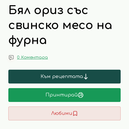
Бял ориз със
свинско месо на
фурна
0 Коментара
Към рецептата
Принтирай
Любими