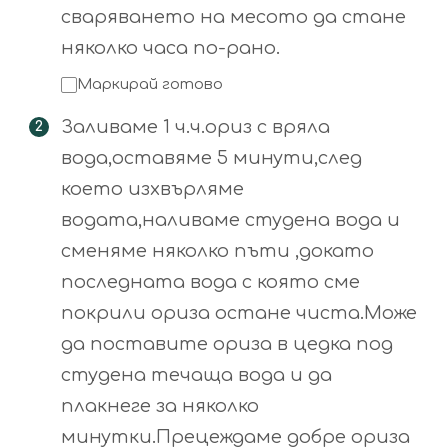
сваряването на месото да стане
няколко часа по-рано.
Маркирай готово
Заливаме 1 ч.ч.ориз с вряла
вода,оставяме 5 минути,след
което изхвърляме
водата,наливаме студена вода и
сменяме няколко пъти ,докато
последната вода с която сме
покрили ориза остане чиста.Може
да поставите ориза в цедка под
студена течаща вода и да
плакнеге за няколко
минутки.Прецеждаме добре ориза