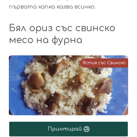
първата хапка казва всичко.
Бял ориз със свинско
месо на фурна
Ястия със Свинско
Принтирай