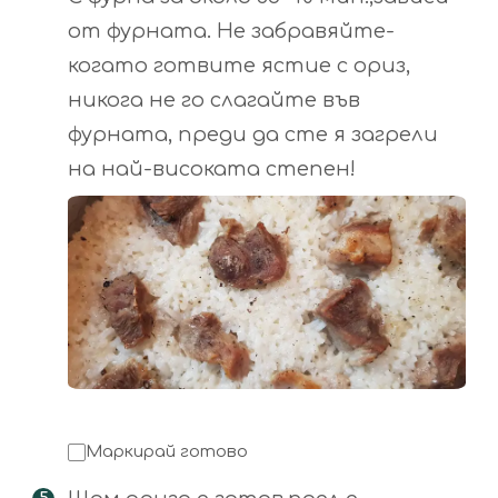
от фурната. Не забравяйте-
когато готвите ястие с ориз,
никога не го слагайте във
фурната, преди да сте я загрели
на най-високата степен!
Маркирай готово