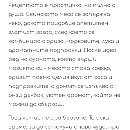
Рецептата е простичка, но пълна с
душа. Свинското месо се запържва
леко, докато придобие апетитен
златист загар, след което се
комбинира с ориза, морковите, лука и
ароматните подправки. После идва
ред на фурната, която върши
магията си – месото става крехко,
оризът поема целия вкус от соса и
подправките, а домът се изпълва с
онзи дълбок, уютен аромат, който не
можеш да сбъркаш.
Това ястие не е за бързане. То иска
време, за да се получи онова чудо, при