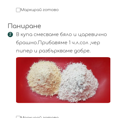
Маркирай готово
Паниране
В купа смесваме бяло и царевично
брашно.Прибавяме 1 ч.л.сол ,чер
пипер и разбъркваме добре.
Маркирай готово