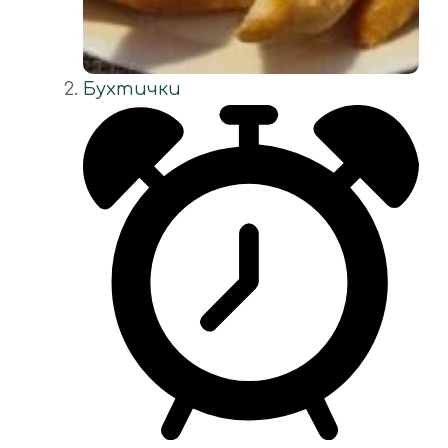
Бухтички