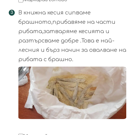
В книжна кесия сипваме
брашното,прибавяме на части
рибата,затваряме кесията и
разтърсваме добре .Това е най-
лесния и бърз начин за овалване на
рибата с брашно.