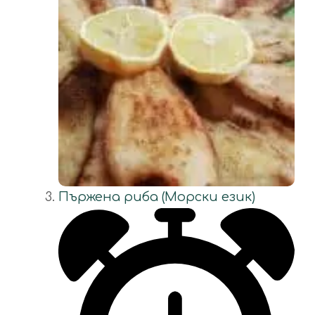
Пържена риба (Морски език)