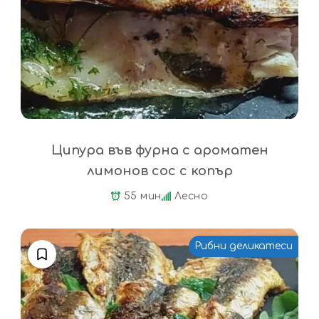
Ципура във фурна с ароматен
лимонов сос с копър
55 мин
Лесно
Рибни деликатеси