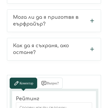
Мога ли да я приготвя в
еърфрайър?
Как да я съхраня, ако
остане?
Коментар
Въпрос?
Рейтинг