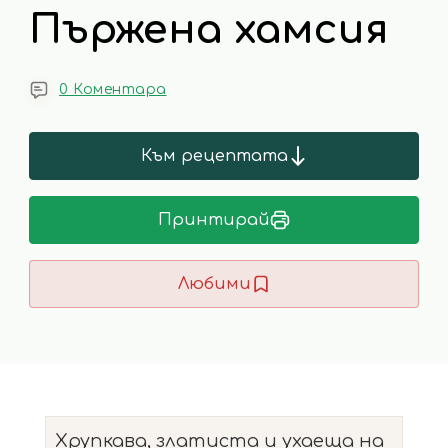
Пържена хамсия
0 Коментара
Към рецептата
Принтирай
Любими
Хрупкава, златиста и ухаеща на