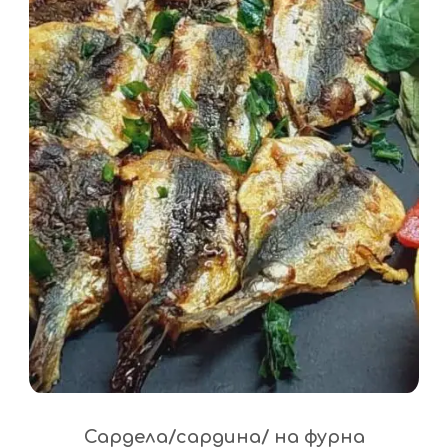
Сардела/сардина/ на фурна