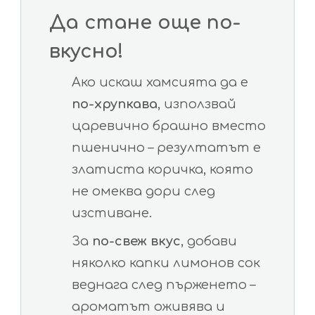
Да стане още по-
вкусно!
Ако искаш хамсията да е
по-хрупкава
, използвай
царевично брашно вместо
пшенично – резултатът е
златиста коричка, която
не омеква дори след
изстиване.
За
по-свеж вкус
, добави
няколко капки лимонов сок
веднага след пърженето –
ароматът оживява и