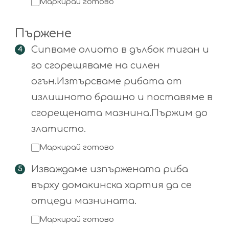
Маркирай готово
Пържене
Сипваме олиото в дълбок тиган и
го сгорещяваме на силен
огън.Изтърсваме рибата от
излишното брашно и поставяме в
сгорещената мазнина.Пържим до
златисто.
Маркирай готово
Изваждаме изпържената риба
върху домакинска хартия да се
отцеди мазнината.
Маркирай готово