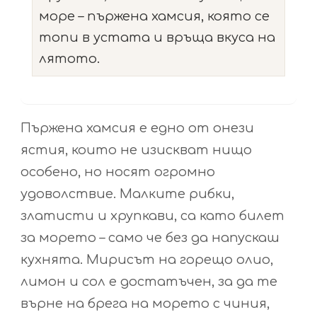
море – пържена хамсия, която се
топи в устата и връща вкуса на
лятото.
Пържена хамсия е едно от онези
ястия, които не изискват нищо
особено, но носят огромно
удоволствие. Малките рибки,
златисти и хрупкави, са като билет
за морето – само че без да напускаш
кухнята. Мирисът на горещо олио,
лимон и сол е достатъчен, за да те
върне на брега на морето с чиния,