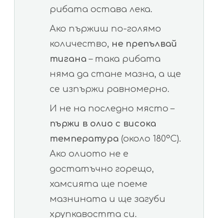
рибата остава лека.
Ако пържиш по-голямо
количество,
не препълвай
тигана
– така рибата
няма да стане мазна, а ще
се изпържи равномерно.
И не на последно място –
пържи в олио с висока
температура
(около 180°C).
Ако олиото не е
достатъчно горещо,
хамсията ще поеме
мазнината и ще загуби
хрупкавостта си.