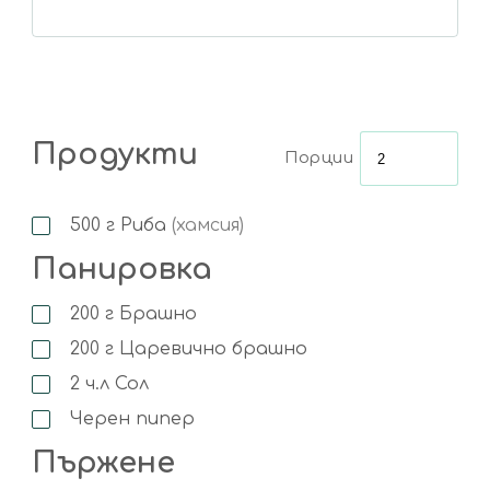
Продукти
Порции
500
г
Риба
(хамсия)
Панировка
200
г
Брашно
200
г
Царевично брашно
2
ч.л
Сол
Черен пипер
Пържене