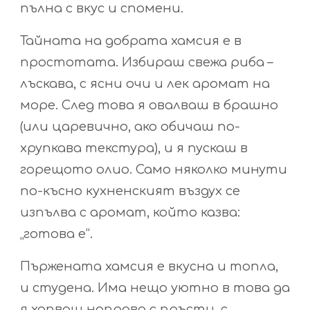
пълна с вкус и спомени.
Тайната на добрата хамсия е в
простотата. Избираш свежа риба –
лъскава, с ясни очи и лек аромат на
море. След това я овалваш в брашно
(или царевично, ако обичаш по-
хрупкава текстура), и я пускаш в
горещото олио. Само няколко минути
по-късно кухненският въздух се
изпълва с аромат, който казва:
„готова е“.
Пържената хамсия е вкусна и топла,
и студена. Има нещо уютно в това да
я хапваш направо с пръсти, с