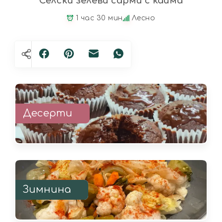
Селски зелеви сарми с кайма
1 час 30 мин
Лесно
Десерти
Зимнина