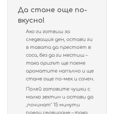
Да стане още по-
вкусно!
Ако ги готвиш за
следващия ден, остави ги
в тавата да престоят в
соса, без да ги местиш –
така оризът ще поеме
ароматите напълно и ще
стане още по-мек и сочен.
Полей готовите чушки с
малко зехтин и остави да
„починат“ 15 минути
преди сервиране – така