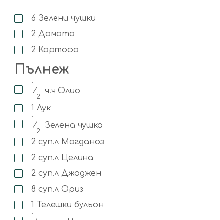
6
Зелени чушки
2
Домата
2
Картофа
Пълнеж
1
⁄
ч.ч
Олио
2
1
Лук
1
⁄
Зелена чушка
2
2
суп.л
Магданоз
2
суп.л
Целина
2
суп.л
Джоджен
8
суп.л
Ориз
1
Телешки бульон
1