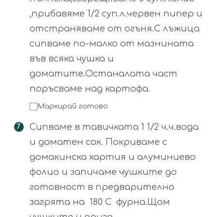
,прибавяме 1/2 суп.л.червен пипер и
отстраняваме от огъня.С лъжица
сипваме по-малко от мазнината
във всяка чушка и
доматите.Останалата част
поръсваме над картофа.
Маркирай готово
Сипваме в тавичката 1 1/2 ч.ч.вода
и доматен сок. Покриваме с
домакинска хартия и алуминиево
фолио и запичаме чушките до
готовност в предварително
загрята на 180 C фурна.Щом
чушките и ориза