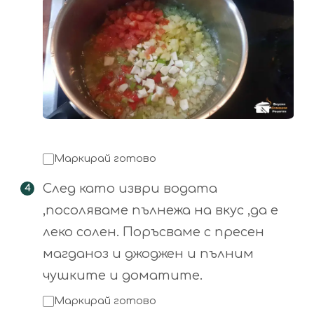
Маркирай готово
След като изври водата
,посоляваме пълнежа на вкус ,да е
леко солен. Поръсваме с пресен
магданоз и джоджен и пълним
чушките и доматите.
Маркирай готово