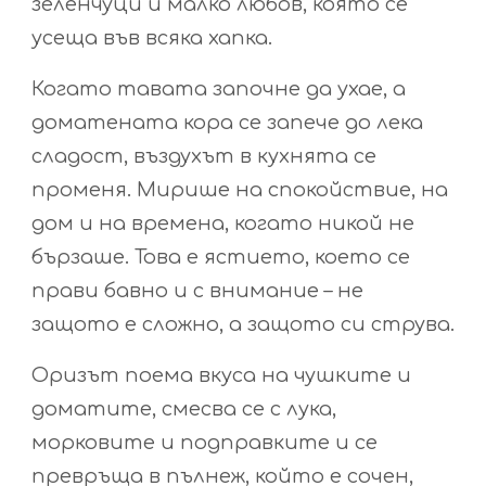
зеленчуци и малко любов, която се
усеща във всяка хапка.
Когато тавата започне да ухае, а
доматената кора се запече до лека
сладост, въздухът в кухнята се
променя. Мирише на спокойствие, на
дом и на времена, когато никой не
бързаше. Това е ястието, което се
прави бавно и с внимание – не
защото е сложно, а защото си струва.
Оризът поема вкуса на чушките и
доматите, смесва се с лука,
морковите и подправките и се
превръща в пълнеж, който е сочен,