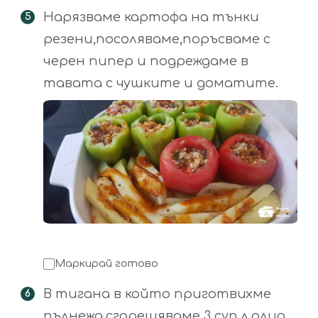
Нарязваме картофа на тънки
резени,посоляваме,поръсваме с
черен пипер и подреждаме в
тавата с чушките и доматите.
Маркирай готово
В тигана в който приготвихме
пълнежа,сгорещяваме 3 суп.л.олио