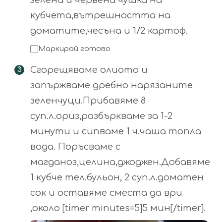
кубчета,вътрешността на
доматите,чесъна и 1/2 картоф.
Маркирай готово
Сгорещяваме олиото и
запържваме дребно нарязаните
зеленчуци.Прибавяме 8
суп.л.ориз,разбъркваме за 1-2
минути и сипваме 1 ч.чаша топла
вода. Поръсваме с
магданоз,целина,джоджен.Добавяме
1 кубче тел.бульон, 2 суп.л.доматен
сок и оставяме сместа да ври
,около [timer minutes=5]5 мин[/timer].