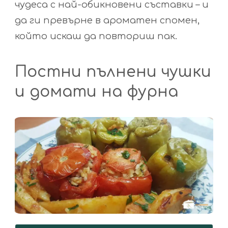
чудеса с най-обикновени съставки – и
да ги превърне в ароматен спомен,
който искаш да повториш пак.
Постни пълнени чушки
и домати на фурна