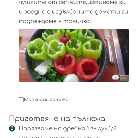
чушките от семките,измиваме ги
и заедно с издълбаните домати ги
подреждаме в тавичка.
Маркирай готово
Приготвяне на пълнежа
Нарязваме на дребно 1 гл.лук,1/2
зелена и червена чушка на