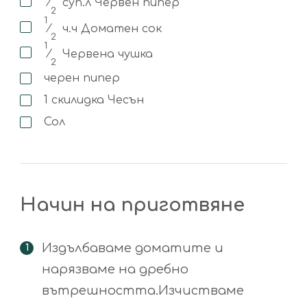
⁄
суп.л
Червен пипер
2
1
⁄
ч.ч
Доматен сок
2
1
⁄
Червена чушка
2
черен пипер
1
скилидка
Чесън
Сол
Начин на приготвяне
Издълбаваме доматите и
нарязваме на дребно
вътрешността.Изчистваме