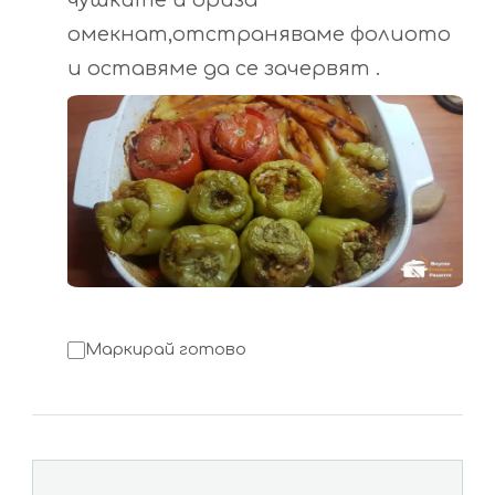
омекнат,отстраняваме фолиото
и оставяме да се зачервят .
Маркирай готово