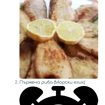
Пържена риба (Морски език)