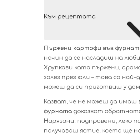
Към рецептата
Пържени картофи във фурнат
начин да се насладиш на люби
Хрупкави като пържени, аро
залез през юли – това са най
можеш да си приготвиш у дом
Казват, че не можеш да имаш 
фурната
доказват обратното!
Нарязани, подправени, леко п
получаваш ястие, което ще на