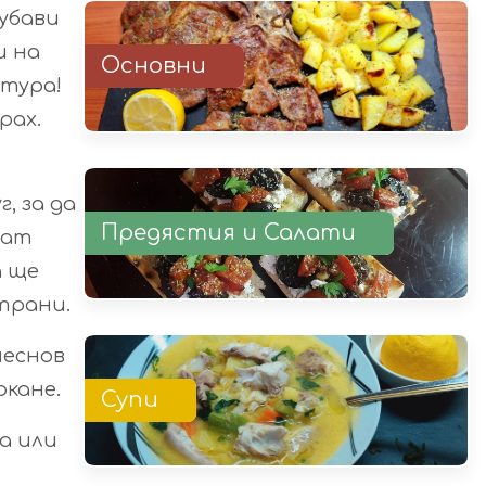
хубави
и на
Основни
стура!
рах.
, за да
Предястия и Салати
нат
а ще
трани.
чеснов
ркане.
Супи
а или