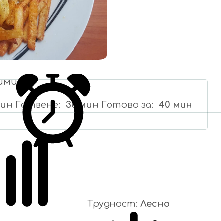
ими
мин
Готвене
30 мин
Готово за
40 мин
Трудност:
Лесно