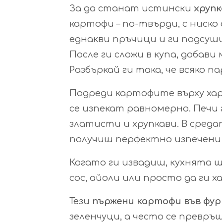
За да станат истински
хрупк
картофи – по-твърди, с ниско
еднакви пръчици и ги подсуши
После ги сложи в купа, добави 
Разбъркай ги така, че всяко п
Подреди картофите върху харти
се изпекат равномерно. Печи 
златисти и хрупкави. В среда
получиш перфектно изпечен
Когато ги извадиш, кухнята щ
сос, айоли или просто да ги х
Тези
пържени картофи във фу
зеленчуци, а често се превр