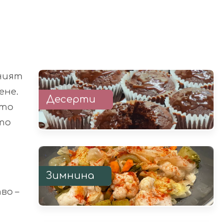
сният
ене.
Десерти
ато
ито
Зимнина
во –