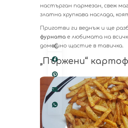
настърган пармезан, свеж маг
златна хрупкава наслада, коя
Приготви ги веднъж и ще ра
фурната
е любимата на всички
домашно щастие в тавичка.
„Пържени“ карто