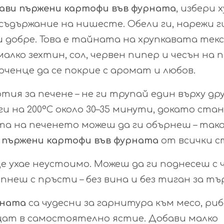
ави пържени картофи във фурната
, избери 
 съдържание на нишесте. Обели ги, нарежи г
 добре. Това е тайната на хрупкавата тек
малко зехтин, сол, червен пипер и чесън на п
арченце да се покрие с аромат и любов.
я за печене – не ги трупай един върху друг
ги на 200°C около 30–35 минути, докато ста
та на печенето можеш да ги обърнеш – так
и
пържени картофи във фурната
от всички с
е ухае неустоимо. Можеш да ги поднесеш с 
апнеш с пръсти – без вина и без тиган за тъ
рната
са чудесни за гарнитура към месо, риб
ъщат в самостоятелно ястие. Добави малко