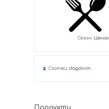
Сезон:
Целог
Сготви:
dagotvim
Продукти