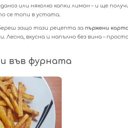
даноз или няколко капки лимон – и ще полу
то се топи в устата.
збереш защо тази рецепта за
пържени карто
. Лесна, вкусна и напълно без вина – прост
фи във фурната