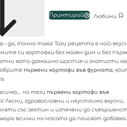
Принтирай
Любими
а
– да, точно така! Тази рецепта е най-вку
мите си картофки без мазен дим и без пърж
матни като домашно щастие и златисти к
-добрите
пържени картофи във фурната
, ко
а.
всичко… но тези
пържени картофи във
 Лесни, здравословни и неустоимо вкусни.
оляти със зехтин и изпечени до съвършенст
кара всички на масата да поискат добавка.