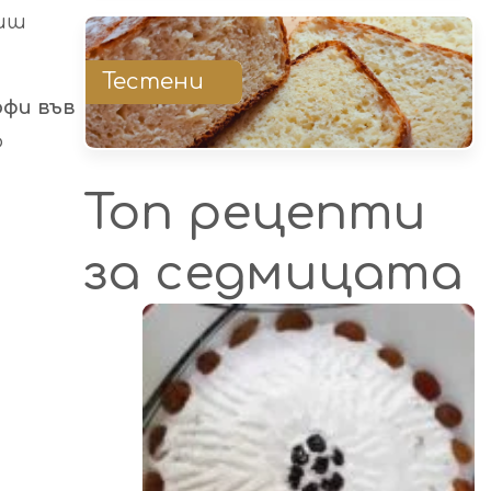
чиш
Тестени
фи във
о
Топ рецепти
за седмицата