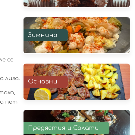
Зимнина
,
ле се
а лига.
Основни
така,
за пет
Предястия и Салати