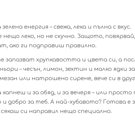
елена енергия – свежа, лека и пълна с вкус.
 нещо леко, но не скучно. Защото, повярвай
ат, ако ги подправиш правилно.
 запазват хрупкавостта и цвета си, а пос
ори – чесън, лимон, зехтин и малко ядки за
езан или натрошено сирене, вече си в друг
 хапнеш и за обяд, и за вечеря – или просто 
 и добро за теб. А най-хубавото? Готова е 
 сякаш си направил нещо специално.