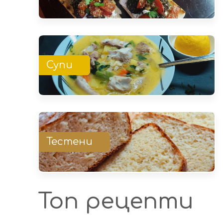
Супи
Тестени
Топ рецепти