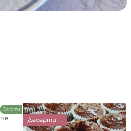
Салати
 че
Десерти