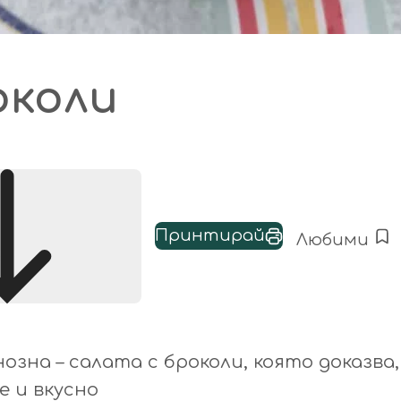
околи
Принтирай
Любими
зна – салата с броколи, която доказва,
е и вкусно