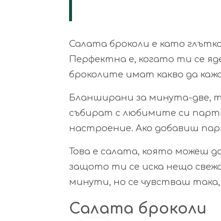
Салата броколи е като глътка з
Перфектна е, когато ти се яде
броколите имат какво да каж
Бланширани за минута-две, те
събират с любимите си партнь
настроение. Ако добавиш парм
Това е салата, която можеш да
защото ти се иска нещо свежо
минути, но се чувстваш така,
Салата броколи