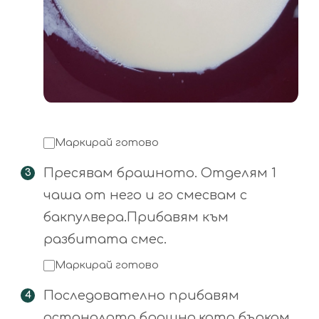
Маркирай готово
Пресявам брашното. Отделям 1
чаша от него и го смесвам с
бакпулвера.Прибавям към
разбитата смес.
Маркирай готово
Последователно прибавям
останалото брашно,като бъркам