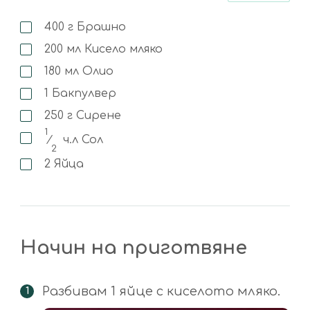
400
г
Брашно
200
мл
Кисело мляко
180
мл
Олио
1
Бакпулвер
250
г
Сирене
1
⁄
ч.л
Сол
2
2
Яйца
Начин на приготвяне
Разбивам 1 яйце с киселото мляко.