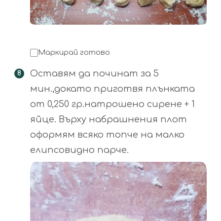
Маркирай готово
Оставям да починат за 5
мин.,докато приготвя плънката
от 0,250 гр.натрошено сирене + 1
яйце. Върху набрашнения плот
оформям всяко топче на малко
елипсовидно парче.