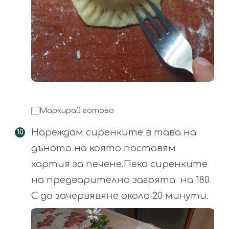
Маркирай готово
Нареждам сиренките в тава на
дъното на която поставям
хартия за печене.Пека сиренките
на предварително загрята на 180
C до зачервявяне около 20 минути.