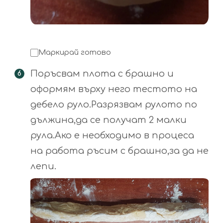
Маркирай готово
Поръсвам плота с брашно и
оформям върху него тестото на
дебело руло.Разрязвам рулото по
дължина,да се получат 2 малки
рула.Ако е необходимо в процеса
на работа ръсим с брашно,за да не
лепи.