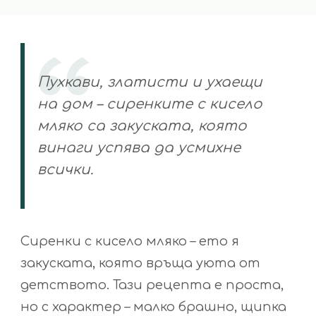
Пухкави, златисти и ухаещи
на дом – сиренките с кисело
мляко са закуската, която
винаги успява да усмихне
всички.
Сиренки с кисело мляко – ето я
закуската, която връща уюта от
детството. Тази рецепта е проста,
но с характер – малко брашно, щипка