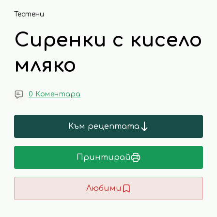
Тестени
Сиренки с кисело
мляко
0 Коментара
Към рецептата
Принтирай
Любими