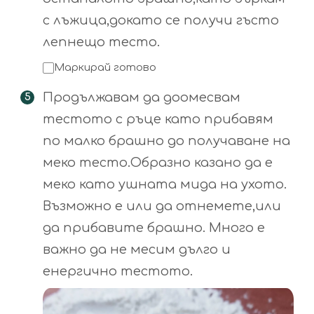
с лъжица,докато се получи гъсто
лепнещо тесто.
Маркирай готово
Продължавам да доомесвам
тестото с ръце като прибавям
по малко брашно до получаване на
меко тесто.Образно казано да е
меко като ушната мида на ухото.
Възможно е или да отнемете,или
да прибавите брашно. Много е
важно да не месим дълго и
енергично тестото.