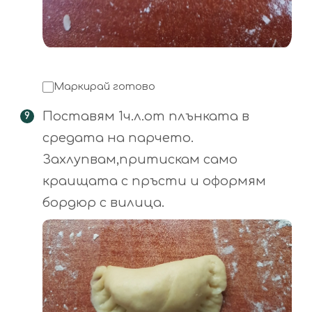
Маркирай готово
Поставям 1ч.л.от плънката в
средата на парчето.
Захлупвам,притискам само
краищата с пръсти и оформям
бордюр с вилица.