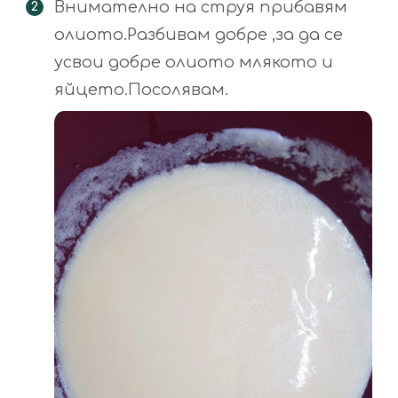
Внимателно на струя прибавям
олиото.Разбивам добре ,за да се
усвои добре олиото млякото и
яйцето.Посолявам.