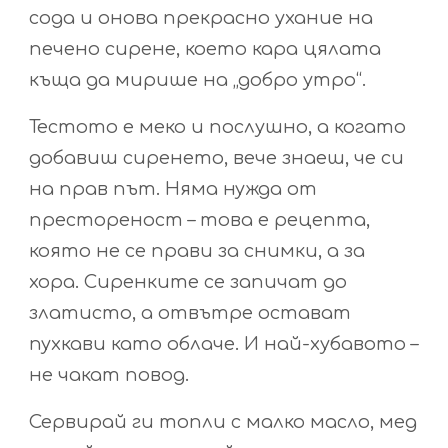
сода и онова прекрасно ухание на
печено сирене, което кара цялата
къща да мирише на „добро утро“.
Тестото е меко и послушно, а когато
добавиш сиренето, вече знаеш, че си
на прав път. Няма нужда от
престореност – това е рецепта,
която не се прави за снимки, а за
хора. Сиренките се запичат до
златисто, а отвътре остават
пухкави като облаче. И най-хубавото –
не чакат повод.
Сервирай ги топли с малко масло, мед