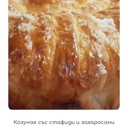
Козунак със стафиди и захаросани