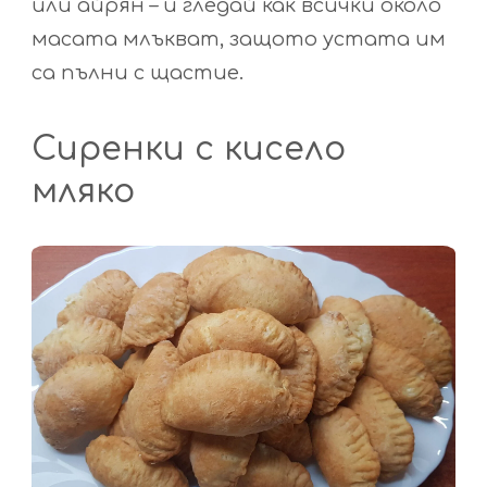
или айрян – и гледай как всички около
масата млъкват, защото устата им
са пълни с щастие.
Сиренки с кисело
мляко