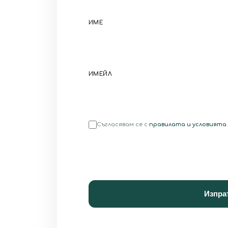
ИМЕ
ИМЕЙЛ
Съгласявам се с
правилата и условията
.
Изпра