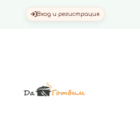
Вход и регистрация
Да Готви
Вкусни Домашн