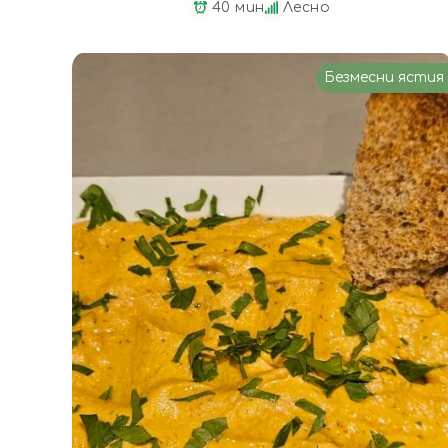
40 мин
Лесно
Безмесни ястия