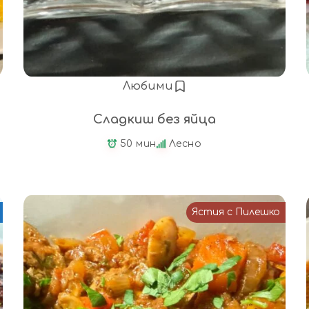
Любими
Сладкиш без яйца
50 мин
Лесно
Ястия с Пилешко