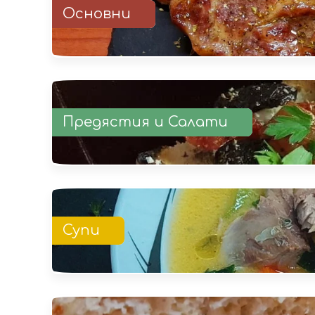
Основни
Предястия и Салати
Супи