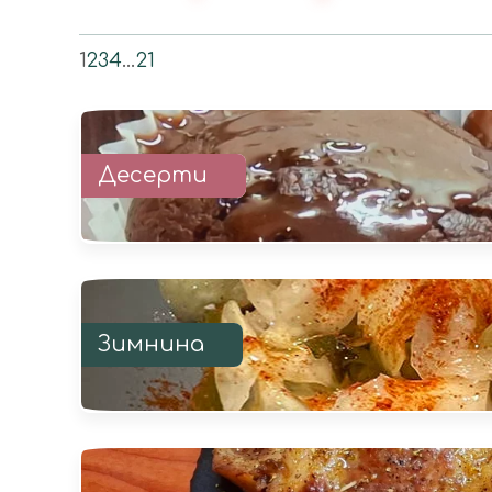
1
2
3
4
…
21
Десерти
Зимнина