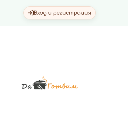
Вход и регистрация
Да Готви
Вкусни Домашн