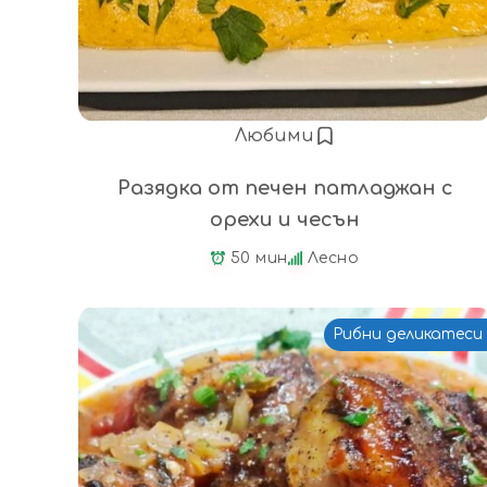
Любими
Разядка от печен патладжан с
орехи и чесън
50 мин
Лесно
Рибни деликатеси