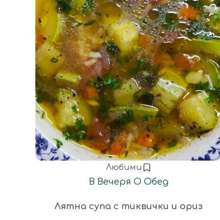
Любими
В
Вечеря
О
Обед
Лятна супа с тиквички и ориз