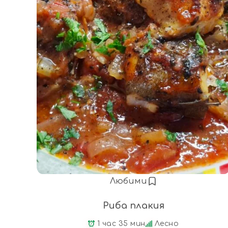
Любими
Риба плакия
1 час 35 мин
Лесно