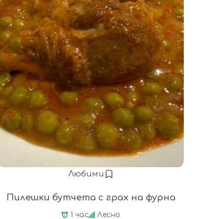
Любими
Пилешки бутчета с грах на фурна
1 час
Лесно