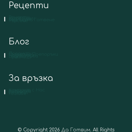
Рецепти
Рецепти
Категории
Вид Кухня
Метод на Готвене
Търсене
Блог
Продукти
Съвети и Препоръки
Подправки
Видове Риби
Празници
За връзка
Контакт с Нас
Instagram
Facebook
Pinterest
YouTube
© Copyright 2026
Да Готвим
. All Rights