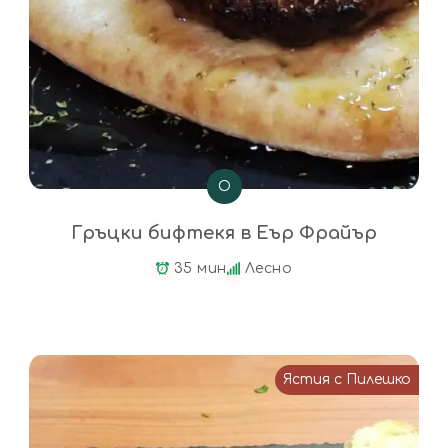
О
Гръцки бифтекя в Еър Фрайър
35 мин
Лесно
Ястия с Пилешко