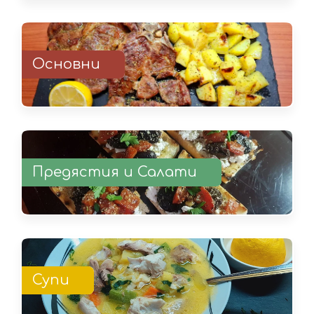
Основни
Предястия и Салати
Супи