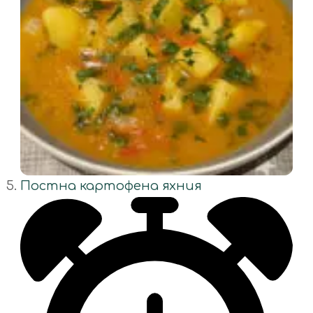
Постна картофена яхния