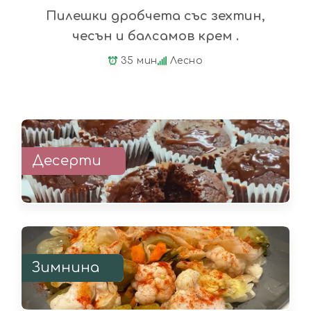
Пилешки дробчета със зехтин,
чесън и балсамов крем .
35 мин
Лесно
Десерти
Зимнина