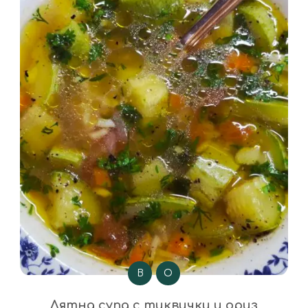
В
О
Лятна супа с тиквички и ориз