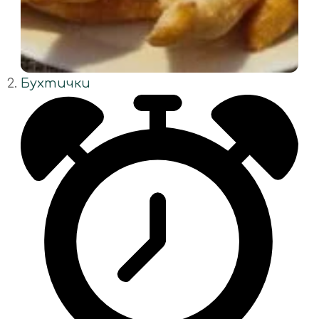
Бухтички