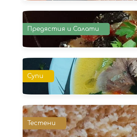
Предястия и Салати
Супи
Тестени