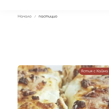
Начало
пастицио
Ястия с Кайма