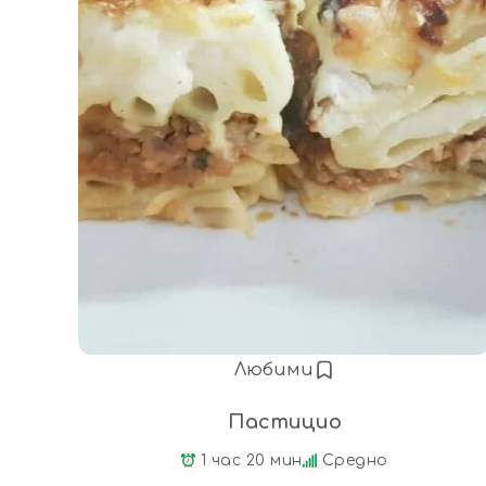
Любими
Пастицио
1 час 20 мин
Средно