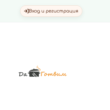
Вход и регистрация
Да Готви
Вкусни Домашн