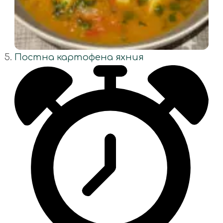
Постна картофена яхния