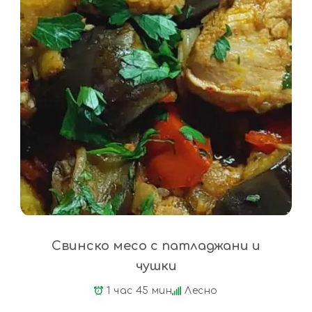
Свинско месо с патладжани и
чушки
1 час 45 мин
Лесно