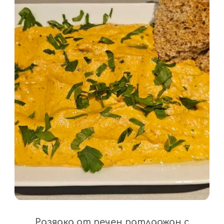
Разядка от печен патладжан с