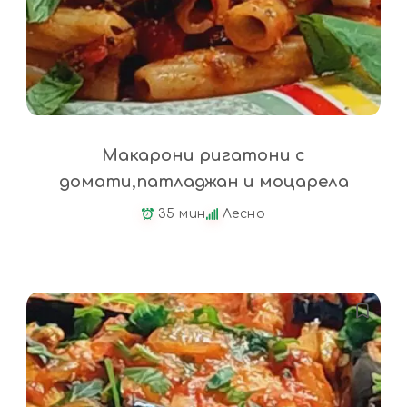
Макарони ригатони с
домати,патладжан и моцарела
35 мин
Лесно