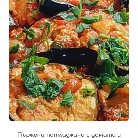
Пържени патладжани с домати и