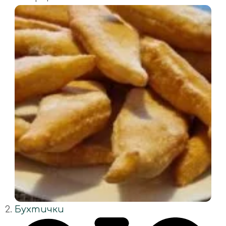
Бухтички