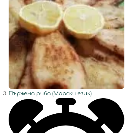
Пържена риба (Морски език)