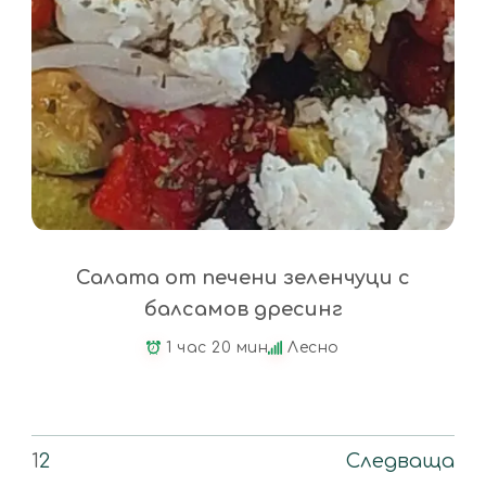
Салата от печени зеленчуци с
балсамов дресинг
1 час 20 мин
Лесно
1
2
Следваща