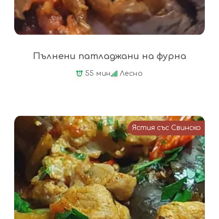
Пълнени патладжани на фурна
55 мин
Лесно
Ястия със Свинско