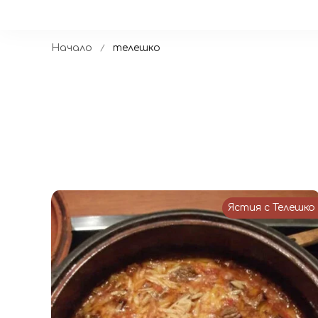
Начало
телешко
Ястия с Телешко