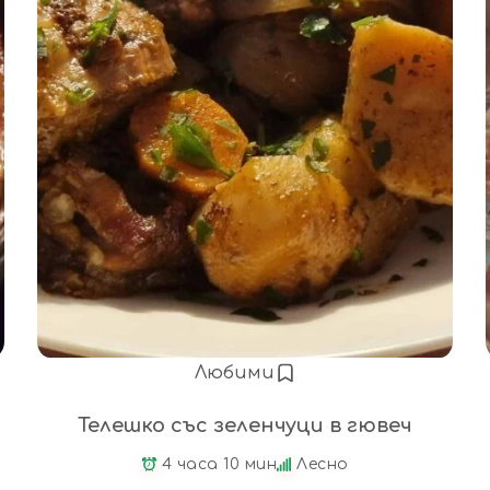
Любими
Телешко със зеленчуци в гювеч
4 часа 10 мин
Лесно