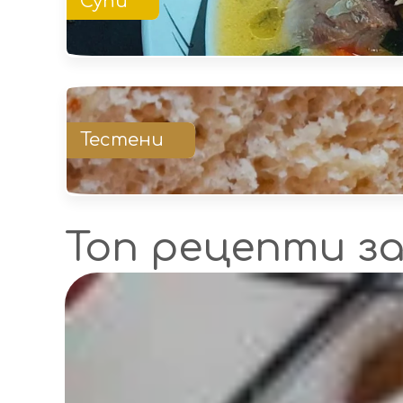
Супи
Тестени
Топ рецепти з