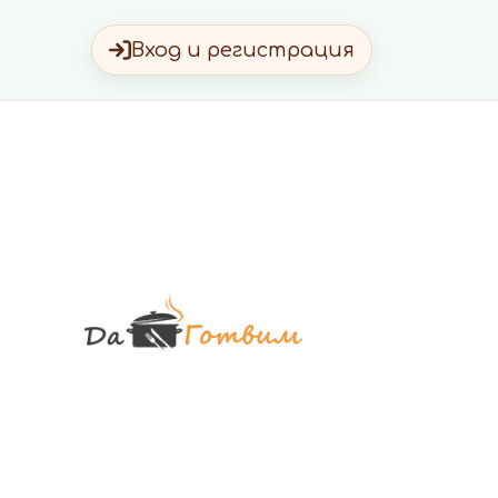
Вход и регистрация
Да Готви
Вкусни Домашн