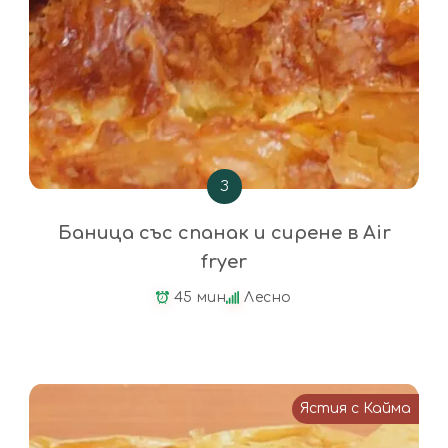
З
Баница със спанак и сирене в Air
fryer
45 мин
Лесно
Ястия с Кайма