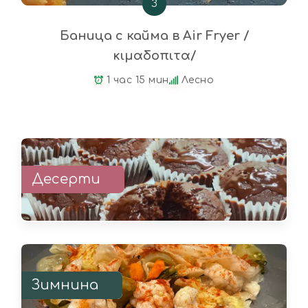
З
Баница с кайма в Air Fryer /
κιμαδοπιτα/
1 час 15 мин
Лесно
Десерти
Зимнина