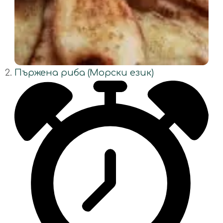
Пържена риба (Морски език)