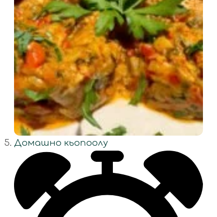
Домашно кьопоолу