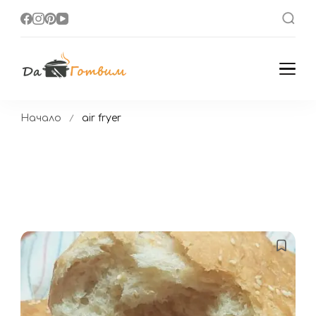
Да Готвим
Вкусни Домашни
Рецепти
Начало
air fryer