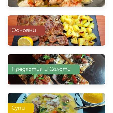
Основни
Предястия и Салати
Супи