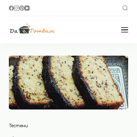
Да Готвим
Вкусни Домашни
Рецепти
Тестени