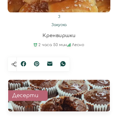
З
Закуска
Кренвиршки
2 часа 50 мин
Лесно
Десерти