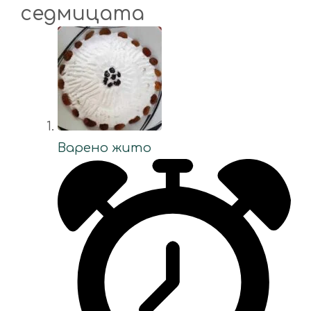
седмицата
Варено жито