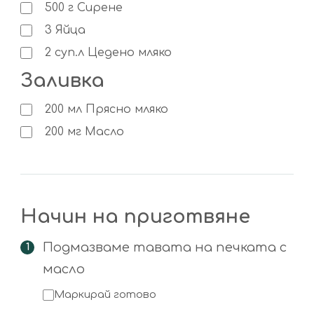
500
г
Сирене
3
Яйца
2
суп.л
Цедено мляко
Заливка
200
мл
Прясно мляко
200
мг
Масло
Начин на приготвяне
Подмазваме тавата на печката с
масло
Маркирай готово