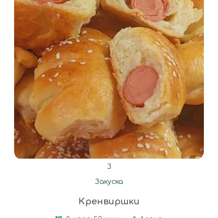
З
Закуска
Кренвиршки