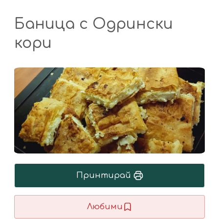
Баница с Одрински
кори
Принтирай
Любими