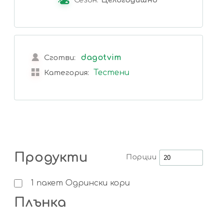
Сезон:
Целогодишно
dagotvim
Сготви:
Тестени
Категория:
Продукти
Порции
1
пакет
Одрински кори
Плънка