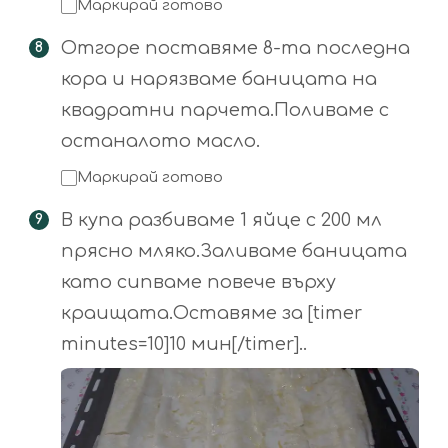
Маркирай готово
Отгоре поставяме 8-та последна
кора и нарязваме баницата на
квадратни парчета.Поливаме с
останалото масло.
Маркирай готово
В купа разбиваме 1 яйце с 200 мл
прясно мляко.Заливаме баницата
като сипваме повече върху
краищата.Оставяме за [timer
minutes=10]10 мин[/timer]..