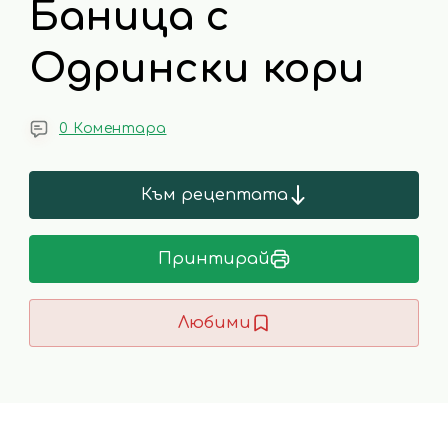
Баница с
Одрински кори
0 Коментара
Към рецептата
Принтирай
Любими