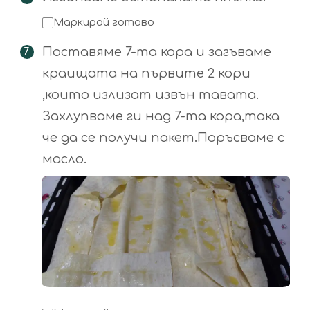
Маркирай готово
Поставяме 7-та кора и загъваме
краищата на първите 2 кори
,които излизат извън тавата.
Захлупваме ги над 7-та кора,така
че да се получи пакет.Поръсваме с
масло.