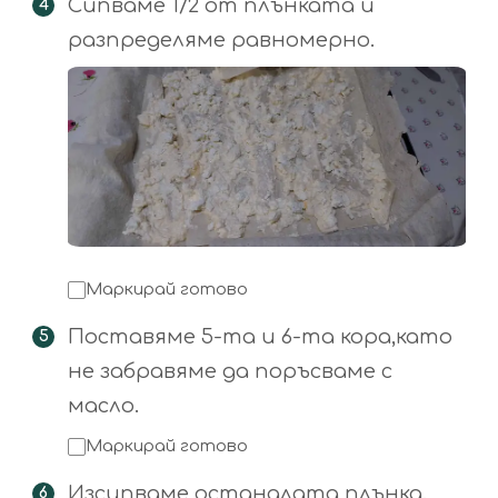
Сипваме 1/2 от плънката и
разпределяме равномерно.
Маркирай готово
Поставяме 5-та и 6-та кора,като
не забравяме да поръсваме с
масло.
Маркирай готово
Изсипваме останалата плънка.