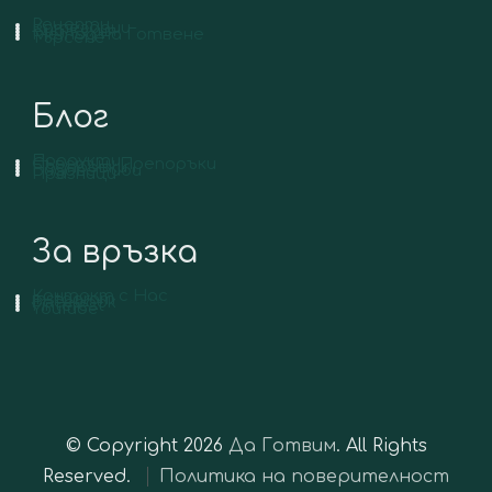
Рецепти
Категории
Вид Кухня
Метод на Готвене
Търсене
Блог
Продукти
Съвети и Препоръки
Подправки
Видове Риби
Празници
За връзка
Контакт с Нас
Instagram
Facebook
Pinterest
YouTube
© Copyright 2026
Да Готвим
. All Rights
Reserved.
Политика на поверителност