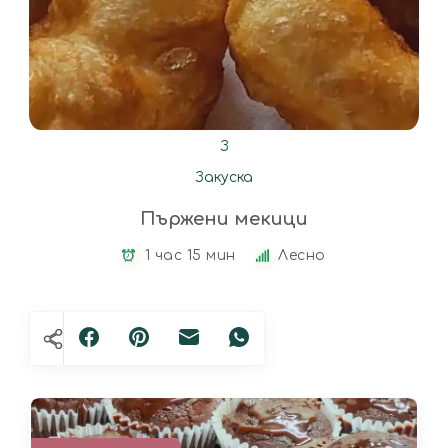
З
Закуска
Пържени мекици
1 час 15 мин
Лесно