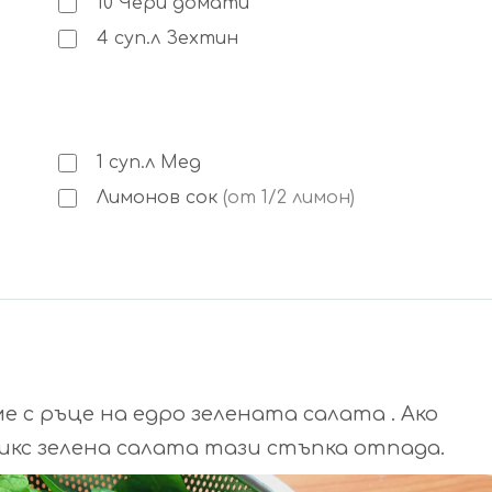
10
Чери домати
4
суп.л
Зехтин
1
суп.л
Мед
Лимонов сок
(от 1/2 лимон)
 с ръце на едро зелената салата . Ако
икс зелена салата тази стъпка отпада.