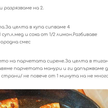
 разрязваме на 2.
а.За целта в купа сипваме 4
1 суп.л.мед и сока от 1/2 лимон.Разбиваве
нородна смес
ето на парчетата сирене.За целта в тига
бавяме парчетата манури и ги дапържваме 
страни/ не повече от 1 минута на не мног