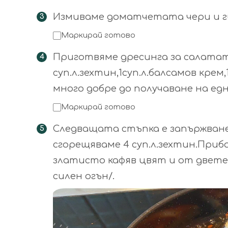
Измиваме доматчетата чери и ги
Маркирай готово
Приготвяме дресинга за салатат
суп.л.зехтин,1суп.л.балсамов крем,
много добре до получаване на ед
Маркирай готово
Следващата стъпка е запържван
сгорещяваме 4 суп.л.зехтин.При
златисто кафяв цвят и от двете 
силен огън/.