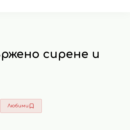
ържено сирене и
Любими