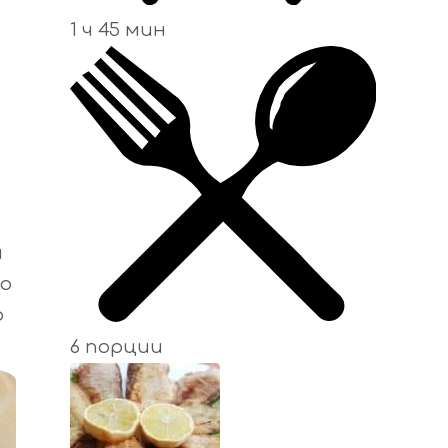
1 ч 45 мин
н
до
о
6 порции