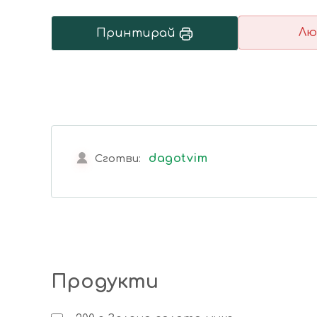
Лю
Принтирай
dagotvim
Сготви:
Продукти