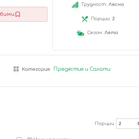
Трудност:
Лесно
бими
Порции:
2
Сезон:
Лято
Предястия и Салати
Категория:
Порции