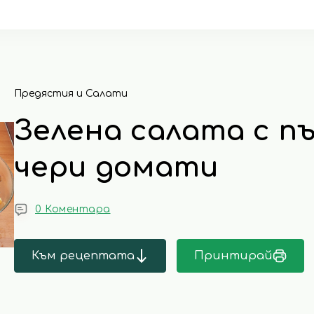
Предястия и Салати
Зелена салата с п
чери домати
0 Коментара
Към рецептата
Принтирай