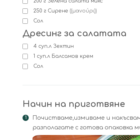
200
г
Зелена салата микс
250
г
Сирене
((μανούρι))
Сол
Дресинг за салатата
4
суп.л
Зехтин
1
суп.л
Балсамов крем
Сол
Начин на приготвяне
Почистваме,измиваме и накъсваме
разполагате с готова опаковка м