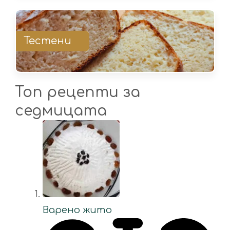
Тестени
Топ рецепти за
седмицата
Варено жито