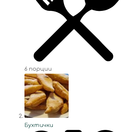
6 порции
Бухтички