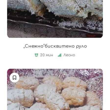
„Снежно“бисквитено руло
20 мин
Лесно