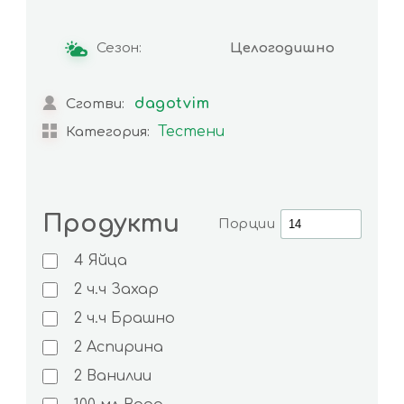
Сезон:
Целогодишно
dagotvim
Сготви:
Тестени
Категория:
Продукти
Порции
4
Яйца
2
ч.ч
Захар
2
ч.ч
Брашно
2
Аспирина
2
Ванилии