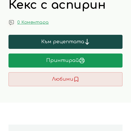
Кекс с аспирин
0 Коментара
Към рецептата
Принтирай
Любими