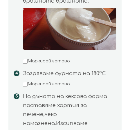
брашното брашното.
Маркирай готово
Загряваме фурната на 180°С
Маркирай готово
На дъното на кексова форма
поставяме хартия за
печене,леко
намазнена.Изсипваме