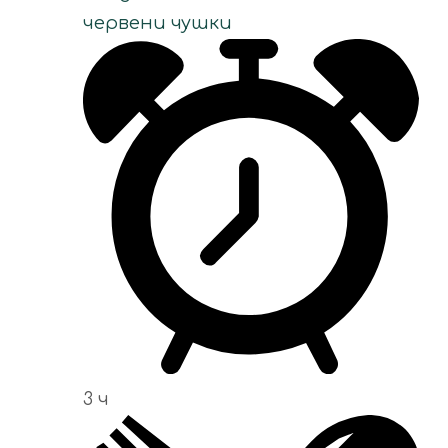
червени чушки
3 ч