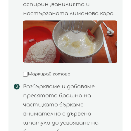
аспирин ,ванилията и
настърганата лимонова кора.
Маркирай готово
Разбъркваме и добавяме
пресятото брашно на
части,като бъркаме
внимателно с дървена
шпатула до усвояване на