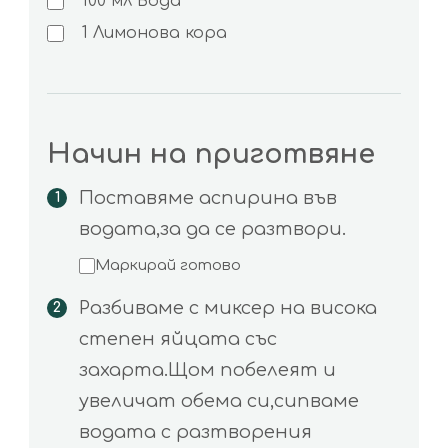
100
мл
Вода
1
Лимонова кора
Начин на приготвяне
Поставяме аспирина във
водата,за да се разтвори.
Маркирай готово
Разбиваме с миксер на висока
степен яйцата със
захарта.Щом побелеят и
увеличат обема си,сипваме
водата с разтворения