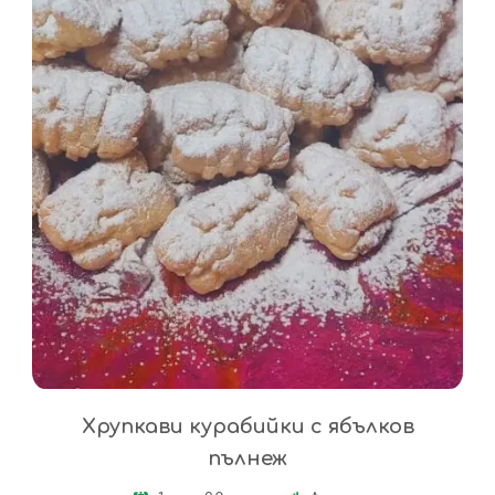
Хрупкави курабийки с ябълков
пълнеж