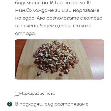
бадемите на 160 гр. за около 10
мин.Охлаждаме ги и ги нарязваме
на едро. Ако разполагате с готово
изпечени бадеми,тази стъпка
отпада.
Маркирай готово
В подходящ съд разтопяваме