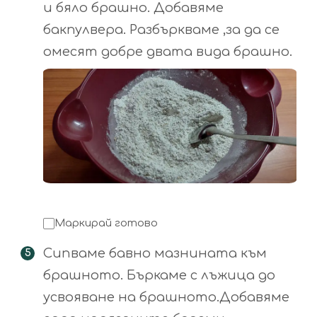
и бяло брашно. Добавяме
бакпулвера. Разбъркваме ,за да се
омесят добре двата вида брашно.
Маркирай готово
Сипваме бавно мазнината към
брашното. Бъркаме с лъжица до
усвояване на брашното.Добавяме