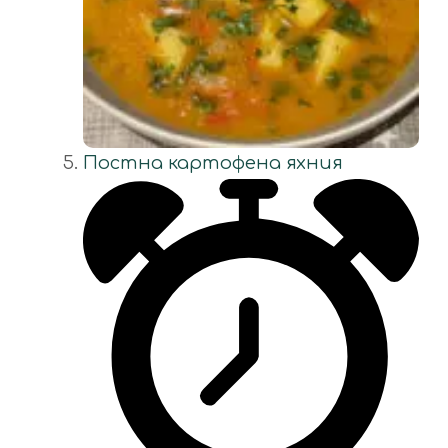
Постна картофена яхния