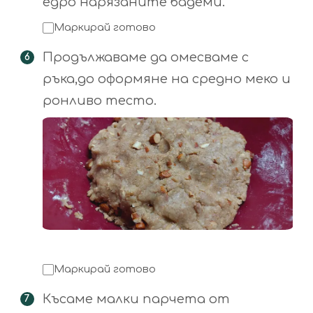
едро нарязаните бадеми.
Маркирай готово
Продължаваме да омесваме с
ръка,до оформяне на средно меко и
ронливо тесто.
Маркирай готово
Късаме малки парчета от