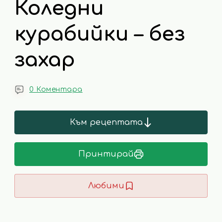
Коледни
курабийки – без
захар
0 Коментара
Към рецептата
Принтирай
Любими