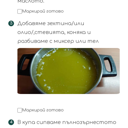
маслото.
Маркирай готово
Добавяме зехтина/или
олио/,стевията, коняка и
разбиваме с миксер или тел
Маркирай готово
В купа сипваме пълнозърнестото