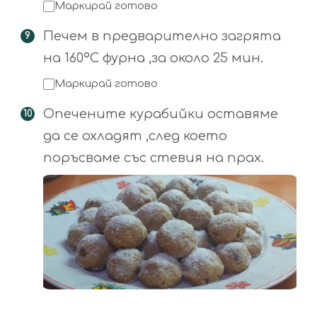
Маркирай готово
Печем в предварително загрята
на 160°С фурна ,за около 25 мин.
Маркирай готово
Опечените курабийки оставяме
да се охладят ,след което
поръсваме със стевия на прах.