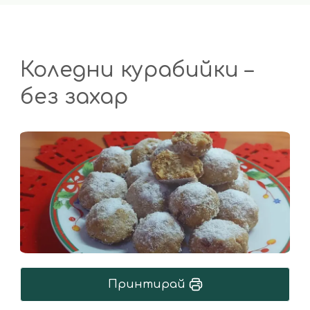
Коледни курабийки –
без захар
Принтирай