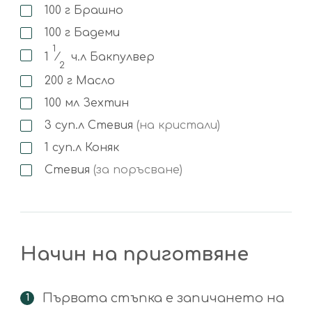
100
г
Брашно
100
г
Бадеми
1
1
⁄
ч.л
Бакпулвер
2
200
г
Масло
100
мл
Зехтин
3
суп.л
Стевия
(на кристали)
1
суп.л
Коняк
Стевия
(за поръсване)
Начин на приготвяне
Първата стъпка е запичането на