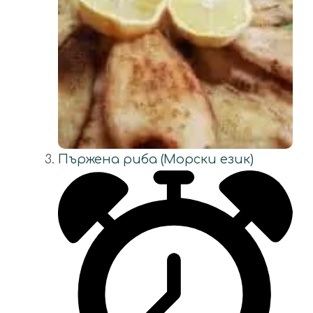
Пържена риба (Морски език)