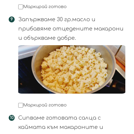
Маркирай готово
Запържваме 30 гр.масло и
прибавяме отцедените макарони
и объркваме добре.
Маркирай готово
Сипваме готовата салца с
каймата към макароните и