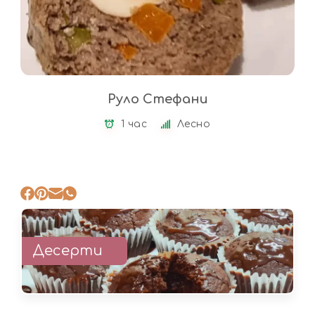
Руло Стефани
1 час
Лесно
Десерти