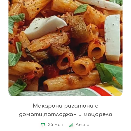
Макарони ригатони с
домати,патладжан и моцарела
35 мин
Лесно