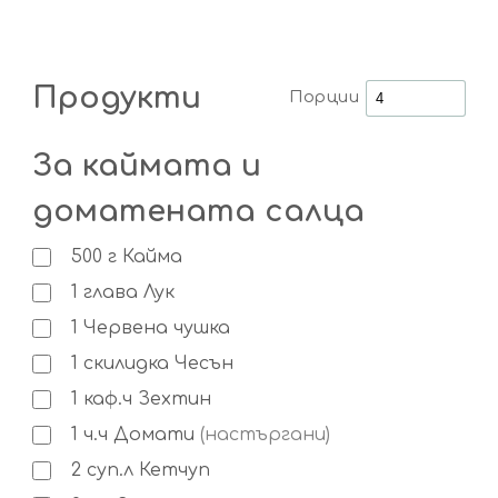
Продукти
Порции
За каймата и
доматената салца
500
г
Кайма
1
глава
Лук
1
Червена чушка
1
скилидка
Чесън
1
каф.ч
Зехтин
1
ч.ч
Домати
(настъргани)
2
суп.л
Кетчуп