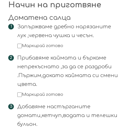
Начин на приготвяне
Доматена салца
Запържваме дребно нарязаните
лук ,червена чушка и чесън.
Маркирай готово
Прибавяме каймата и бъркаме
непрекъснато ,за да се раздроби
.Пържим,докато каймата си смени
цвета.
Маркирай готово
Добавяме настърганите
домати,кетчуп,водата и телешки
бульон.