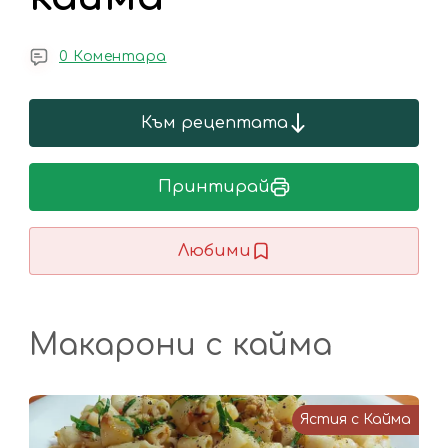
0 Коментара
Към рецептата
Принтирай
Любими
Макарони с кайма
Ястия с Кайма