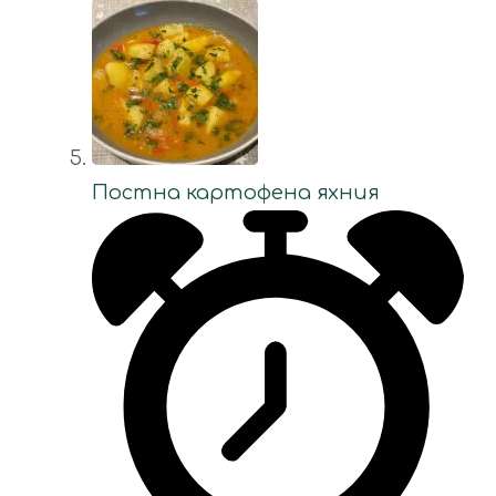
Постна картофена яхния