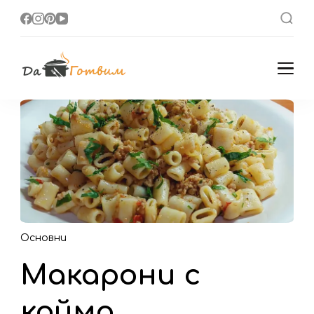
Да Готвим
Вкусни Домашни
Рецепти
Основни
Макарони с
кайма