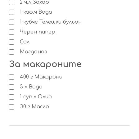
2
ч.л
Захар
1
каф.ч
Вода
1
кубче
Телешки бульон
Черен пипер
Сол
Магданоз
За макароните
400
г
Макарони
3
л
Вода
1
суп.л
Олио
З0
г
Масло