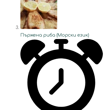
Пържена риба (Морски език)