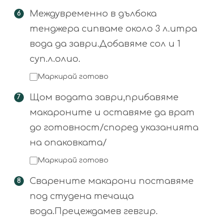
Междувременно в дълбока
тенджера сипваме около 3 л.итра
вода да заври.Добавяме сол и 1
суп.л.олио.
Маркирай готово
Щом водата заври,прибавяме
макароните и оставяме да врат
до готовност/според указанията
на опаковката/
Маркирай готово
Сварените макарони поставяме
под студена течаща
вода.Прецеждамев гевгир.