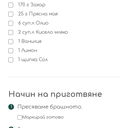
170
г
Захар
25
г
Прясна мая
6
суп.л
Олио
2
суп.л
Кисело мляко
1
Ванилия
1
Лимон
1
щипка
Сол
Начин на приготвяне
Пресяваме брашното.
Маркирай готово