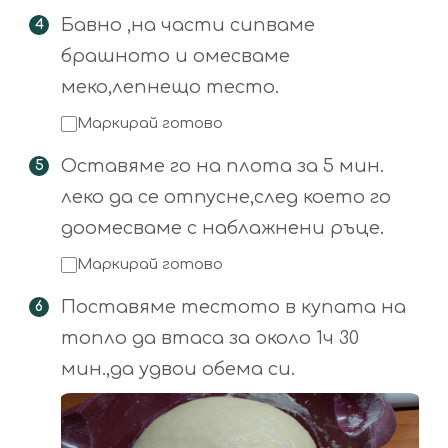
Бавно ,на части сипваме
брашното и омесваме
меко,лепнещо тесто.
Маркирай готово
Оставяме го на плота за 5 мин.
леко да се отпусне,след което го
доомесваме с наблажнени ръце.
Маркирай готово
Поставяме тестото в купата на
топло да втаса за около 1ч 30
мин.,да удвои обема си.