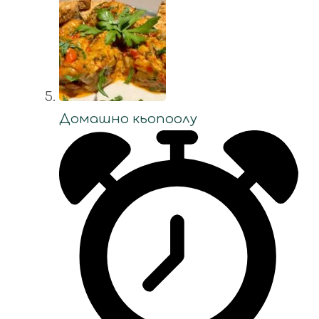
Домашно кьопоолу