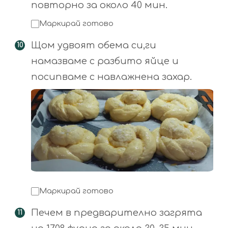
повторно за около 40 мин.
Маркирай готово
Щом удвоят обема си,ги
намазваме с разбито яйце и
посипваме с навлажнена захар.
Маркирай готово
Печем в предварително загрята