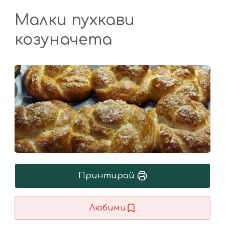
Малки пухкави
козуначета
Принтирай
Любими