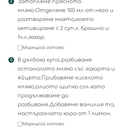
Затопляме прясното
мляко.Отделяме 100 мл от него и
разтваряме маята,която
активираме с 2 суп.л. брашно и
1ч.л.захар.
Маркирай готово
В дълбока купа разбиваме
останалото мляко със захарта и
яйцето.Прибавяме киселото
мляко,олиото щипка сол като
продължаваме да
разбиваме.Добавяме ванилия та,
настърганата кора от 1 лимон.
Маркирай готово