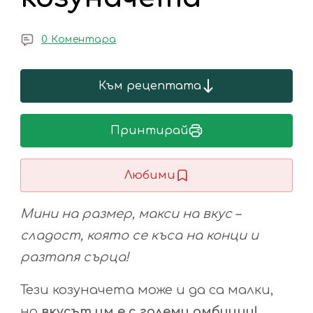
0 Коментара
Към рецептата
Принтирай
Любими
Мини на размер, макси на вкус –
сладост, която се къса на конци и
разтапя сърца!
Тези козуначета може и да са малки,
но
вкусът им е с големи амбиции!