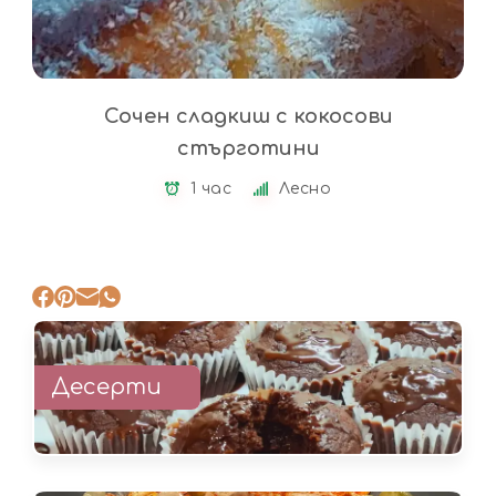
Сочен сладкиш с кокосови
стърготини
1 час
Лесно
Десерти