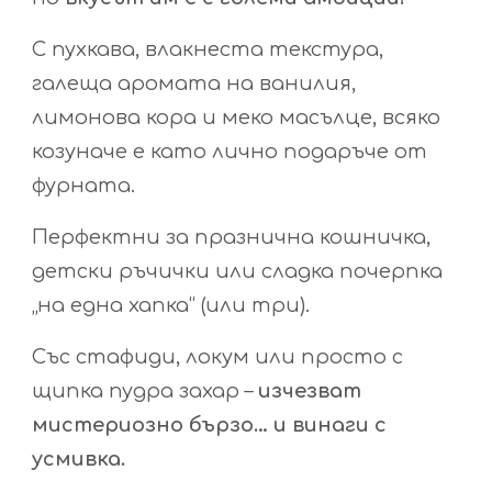
С пухкава, влакнеста текстура,
галеща аромата на ванилия,
лимонова кора и меко масълце, всяко
козуначе е като лично подаръче от
фурната.
Перфектни за празнична кошничка,
детски ръчички или сладка почерпка
„на една хапка“ (или три).
Със стафиди, локум или просто с
щипка пудра захар –
изчезват
мистериозно бързо… и винаги с
усмивка.