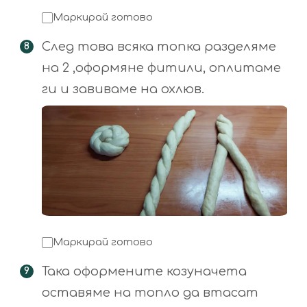
Маркирай готово
След това всяка топка разделяме
на 2 ,оформяне фитили, оплитаме
ги и завиваме на охлюв.
Маркирай готово
Така оформените козуначета
оставяме на топло да втасат