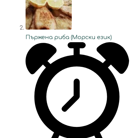
Пържена риба (Морски език)