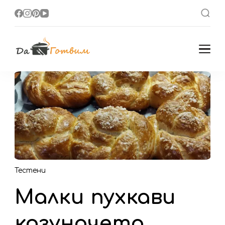
Да Готвим
Вкусни Домашни
Рецепти
Тестени
Малки пухкави
козуначета