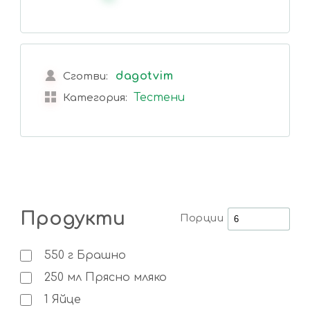
dagotvim
Сготви:
Тестени
Категория:
Продукти
Порции
550
г
Брашно
250
мл
Прясно мляко
1
Яйце