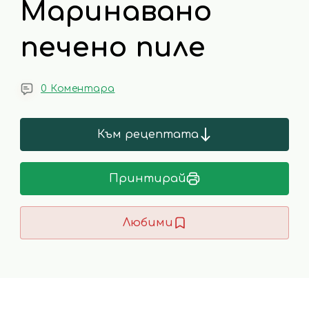
Маринавано
печено пиле
0 Коментара
Към рецептата
Принтирай
Любими