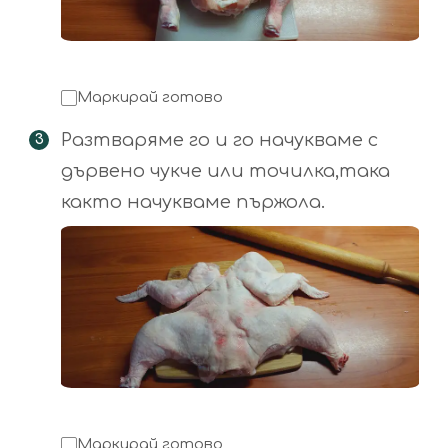
Маркирай готово
Разтваряме го и го начукваме с
дървено чукче или точилка,така
както начукваме пържола.
Маркирай готово