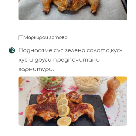
Маркирай готово
Поднасяме със зелена салата,кус-
кус и други предпочитани
гарнитури.