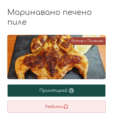
Маринавано печено
пиле
Ястия с Пилешко
Принтирай
Любими