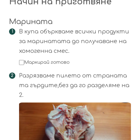
Начин на приготвяне
Марината
В купа объркваме всички продукти
за маринатата до получаване на
хомогенна смес.
Маркирай готово
Разрязваме пилето от страната
та гърдите,без да го разделяме на
2.