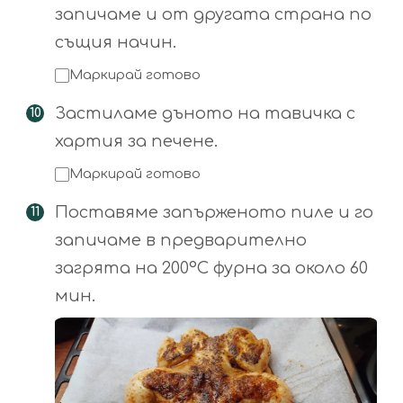
запичаме и от другата страна по
същия начин.
Маркирай готово
Застиламе дъното на тавичка с
хартия за печене.
Маркирай готово
Поставяме запърженото пиле и го
запичаме в предварително
загрята на 200°С фурна за около 60
мин.