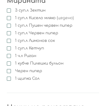
Марината
3
суп.л
Зехтин
1
суп.л
Кисело мляко
(цедено)
1
суп.л
Пушен червен пипер
1
суп.л
Червен пипер
1
суп.л
Лимонов сок
1
суп.л
Кетчуп
1
ч.л
Риган
1
кубче
Пилешки бульон
Черен пипер
1
щипка
Сол