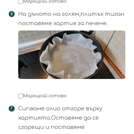
Маркирай готово
На дъното на голям,плитък тиган
поставяме хартия за печене.
Маркирай готово
Сипваме олио отгоре върху
хартията.Оставяме да се
сгорещи и поставяме