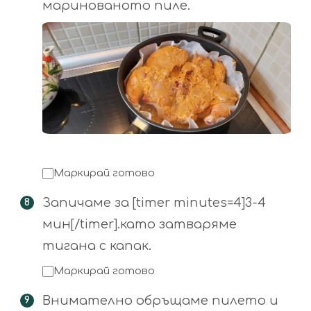
маринованото пиле.
Маркирай готово
Запичаме за [timer minutes=4]3-4
мин[/timer].като затваряме
тигана с капак.
Маркирай готово
Внимателно обръщаме пилето и