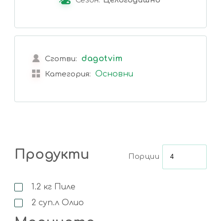
Сезон:
Целогодишно
dagotvim
Сготви:
Основни
Категория:
Продукти
Порции
1.2
кг
Пиле
2
суп.л
Олио