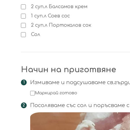
2
суп.л
Балсамов крем
1
суп.л
Соев сос
2
суп.л
Портокалов сок
Сол
Начин на приготвяне
Измиваме и подсушаваме св.гърди
Маркирай готово
Посоляваме със сол и поръсваме 