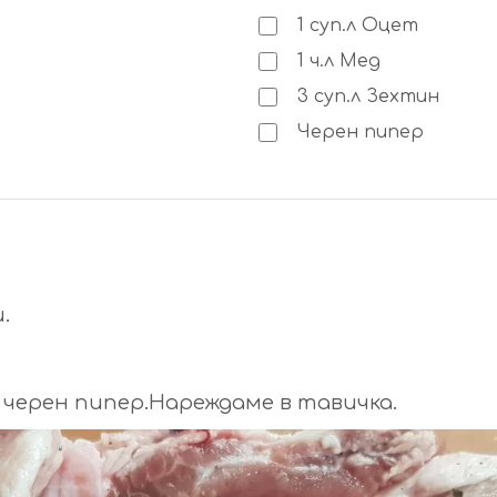
1
суп.л
Оцет
1
ч.л
Мед
3
суп.л
Зехтин
Черен пипер
.
с черен пипер.Нареждаме в тавичка.