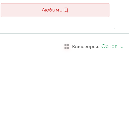
Любими
Основни
Категория: