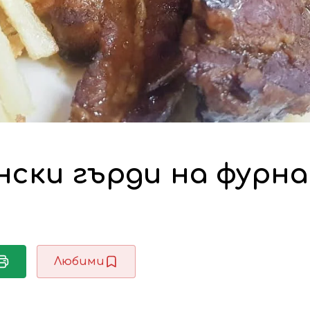
ски гърди на фурна
Любими