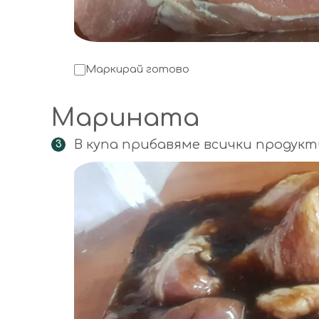
Маркирай готово
Марината
В купа прибавяме всички продук