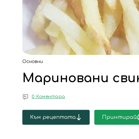
Основни
Мариновани свин
0 Коментара
Към рецептата
Принтирай