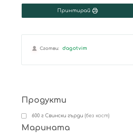
Принтирай
dagotvim
Сготви:
Продукти
600
г
Свински гърди
(без кост)
Марината