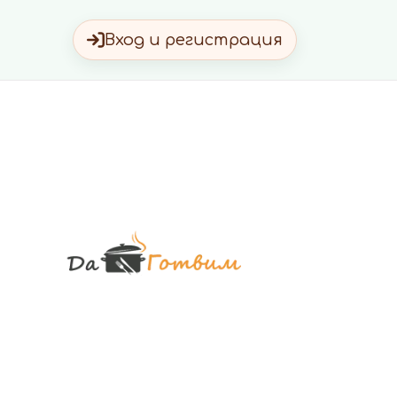
Вход и регистрация
Да Готви
Вкусни Домашн