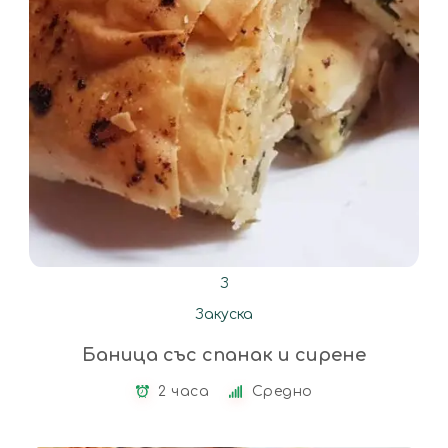
З
Закуска
Баница със спанак и сирене
2 часа
Средно