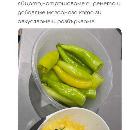
яйцата,натрошаваме сиренето и
добавяме магданоза като ги
овкусяваме и разбъркваме.