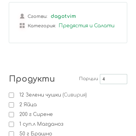
dagotvim
Сготви:
Предястия и Салати
Категория:
Продукти
Порции
12
Зелени чушки
(Сивирия)
2
Яйца
200
г
Сирене
1
суп.л
Магданоз
50
г
Брашно