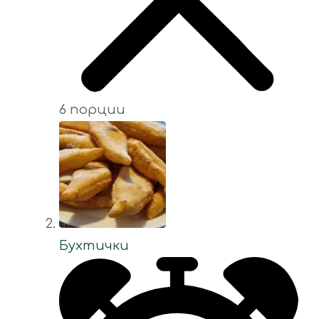
6 порции
Бухтички