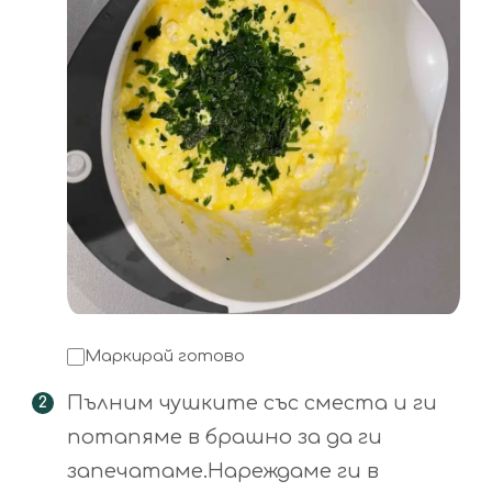
Маркирай готово
Пълним чушките със сместа и ги
потапяме в брашно за да ги
запечатаме.Нареждаме ги в