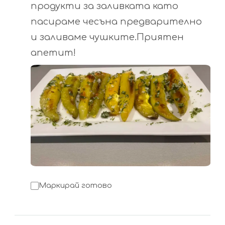
продукти за заливката като
пасираме чесъна предварително
и заливаме чушките.Приятен
апетит!
Маркирай готово