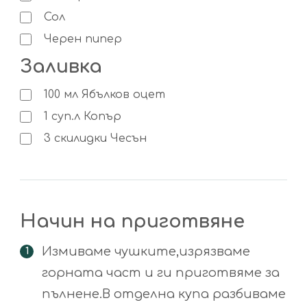
Сол
Черен пипер
Заливка
100
мл
Ябълков оцет
1
суп.л
Копър
3
скилидки
Чесън
Начин на приготвяне
Измиваме чушките,изрязваме
горната част и ги приготвяме за
пълнене.В отделна купа разбиваме