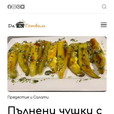
Да Готвим
Вкусни Домашни
Рецепти
Предястия и Салати
Пълнени чушки с