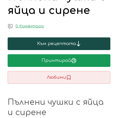
яйца и сирене
0 Коментара
Към рецептата
Принтирай
Любими
Пълнени чушки с яйца
и сирене